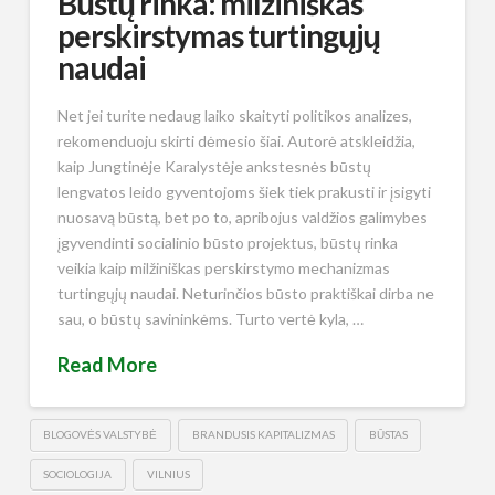
Būstų rinka: milžiniškas
perskirstymas turtingųjų
naudai
Net jei turite nedaug laiko skaityti politikos analizes,
rekomenduoju skirti dėmesio šiai. Autorė atskleidžia,
kaip Jungtinėje Karalystėje ankstesnės būstų
lengvatos leido gyventojoms šiek tiek prakusti ir įsigyti
nuosavą būstą, bet po to, apribojus valdžios galimybes
įgyvendinti socialinio būsto projektus, būstų rinka
veikia kaip milžiniškas perskirstymo mechanizmas
turtingųjų naudai. Neturinčios būsto praktiškai dirba ne
sau, o būstų savininkėms. Turto vertė kyla, …
Read More
BLOGOVĖS VALSTYBĖ
BRANDUSIS KAPITALIZMAS
BŪSTAS
SOCIOLOGIJA
VILNIUS