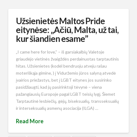
Užsienietės Maltos Pride
eitynėse: „Ačiū, Malta, už tai,
kur šiandien esame”
„I came here for love,“ – iš garsiakalbių Valetoje
griaudėjo vietinės žvaigždės perdainuotas tarptautinis
hitas. Užsienietes (kodėl bendruoju atveju rašau
moteriškąja gimine, ) į Viduržemio jūros salyną atvedė
įvairios priežastys, bet į LGBT eitynes jos susirinko
pasidžiaugti, kad jų pasirinktoji tėvynė – viena
pažangiausių Europoje pagal LGBT teisių lygį. Šiemet
Tarptautinė lesbiečių, gėjų, biseksualių, transseksualių
ir interseksualių asmenų asociacija (ILGA) …
Read More