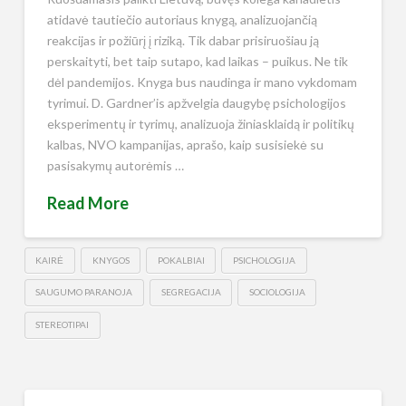
atidavė tautiečio autoriaus knygą, analizuojančią
reakcijas ir požiūrį į riziką. Tik dabar prisiruošiau ją
perskaityti, bet taip sutapo, kad laikas – puikus. Ne tik
dėl pandemijos. Knyga bus naudinga ir mano vykdomam
tyrimui. D. Gardner’is apžvelgia daugybę psichologijos
eksperimentų ir tyrimų, analizuoja žiniasklaidą ir politikų
kalbas, NVO kampanijas, aprašo, kaip susisiekė su
pasisakymų autorėmis …
Read More
KAIRĖ
KNYGOS
POKALBIAI
PSICHOLOGIJA
SAUGUMO PARANOJA
SEGREGACIJA
SOCIOLOGIJA
STEREOTIPAI