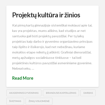
Projektų kultūra ir žinios
Kai pirmą kartą gimnazijoje sistemiškai mokiausi apie tai,
kas yra projektas, mums aiškino, kad studijos ar net
santuoka gali būti projektų pavyzdžiai. Per tą laiką
projektas kaip darbo ir gyvenimo organizavimo principas
taip išplito ir išsikerojo, kad net nebežinau, kuriame
mokyklos etape reikėtų jį aiškinti. Grafiniai dienoraščiai,
metų apžvalgos socialiniuose tinkluose – tai keli
projektinės kultūros pavyzdžiai asmeniniame gyvenime.
Nebeatseku, …
Read More
AKADEMINIS GYVENIMAS
BRANDUSIS KAPITALIZMAS
DARBAS
ŠVIETIMAS
ŽINIŲ VISUOMENĖ