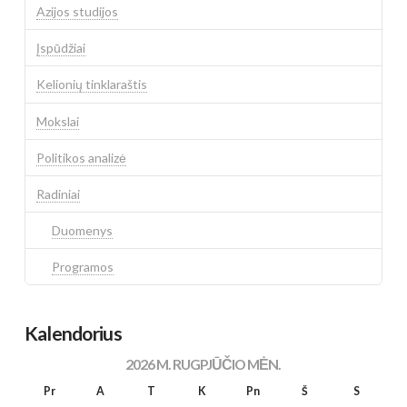
Azijos studijos
Įspūdžiai
Kelionių tinklaraštis
Mokslai
Politikos analizė
Radiniai
Duomenys
Programos
Kalendorius
2026 M. RUGPJŪČIO MĖN.
Pr
A
T
K
Pn
Š
S