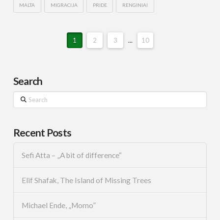
MALTA
MIGRACIJA
PRIDE
RENGINIAI
1
2
3
...
10
Search
Search
Recent Posts
Sefi Atta – „A bit of difference“
Elif Shafak, The Island of Missing Trees
Michael Ende, „Momo”