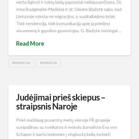
verta išgirsti ir tokių laidų paprastai neklausančioms. Dr.
Irma Budginaitė-Mačkinė ir dr. Giedrė Blažytė sako, kad
Lietuvoje vyksta ne migracijos, o susikalbėjimo krizė.
Tiek tendencija, tiek komunikacija apie ją priešino
visuomenę ir gąsdino gyventojas. G. Blažytė teisingai …
Read More
IMIGRACIJA
MIGRACIJA
Judėjimai prieš skiepus –
straipsnis Naroje
Prieš maždaug pusantrų metų vienoje FB grupėje
susipažinau su sveikatos ir mokslo žurnaliste Eva von
Schaper ir kartu leidomės į vingiuotą kelią tyrinėti