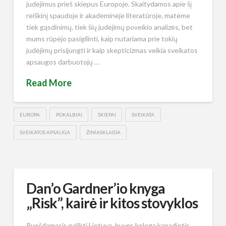
judėjimus prieš skiepus Europoje. Skaitydamos apie šį
reiškinį spaudoje ir akademinėje literatūroje, matėme
tiek gąsdinimų, tiek šių judėjimų poveikio analizės, bet
mums rūpėjo pasigilinti, kaip nutariama prie tokių
judėjimų prisijungti ir kaip skepticizmas veikia sveikatos
apsaugos darbuotojų …
Read More
EUROPA
POKALBIAI
SKIEPAI
SVEIKATA
SVEIKATOS APSAUGA
ŽINIASKLAIDA
Dan’o Gardner’io knyga
„Risk”, kairė ir kitos stovyklos
Ruošdamasis palikti Lietuvą, buvęs kolega kanadietis