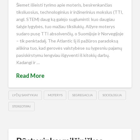
Šiemet išleisti tyrimo apie moteris, besirenkančias
tiksliuosius, technologinius ir inžinerinius mokslus (TTI,
angl. STEM) daug ką galėjo sugluminti: kuo daugiau
šalyje lygybės, tuo mažiau tiksliukių. Alžyre moterys
sudaro pusę TTI absolvenčių, o Suomijoje ir Norvegijoje
– tik penktadalį. The Atlantic šį iš pažiūros paradoksą
aiškina tuo, kad gerovės valstybėse su lygesniu pajamų
pasiskirstymu lengviau išgyventi iš kitokių darbų.
Kadangi ir …
Read More
LYČIŲ SANTYKIAI
MOTERYS
SEGREGACIJA
SOCIOLOGIJA
STEREOTIPAI