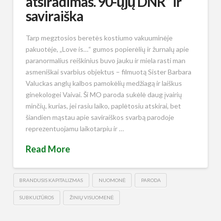
atsiradimas. 90-ųjų DNR” ir
saviraiška
Tarp megztosios beretės kostiumo vakuuminėje
pakuotėje, „Love is…“ gumos popierėlių ir žurnalų apie
paranormalius reiškinius buvo jauku ir miela rasti man
asmeniškai svarbius objektus – filmuotą Sister Barbara
Valuckas anglų kalbos pamokėlių medžiagą ir laiškus
ginekologei Vaivai. Ši MO paroda sukėlė daug įvairių
minčių, kurias, jei rasiu laiko, paplėtosiu atskirai, bet
šiandien mąstau apie saviraiškos svarbą parodoje
reprezentuojamu laikotarpiu ir …
Read More
BRANDUSIS KAPITALIZMAS
NUOMONĖ
PARODA
SUBKULTŪROS
ŽINIŲ VISUOMENĖ