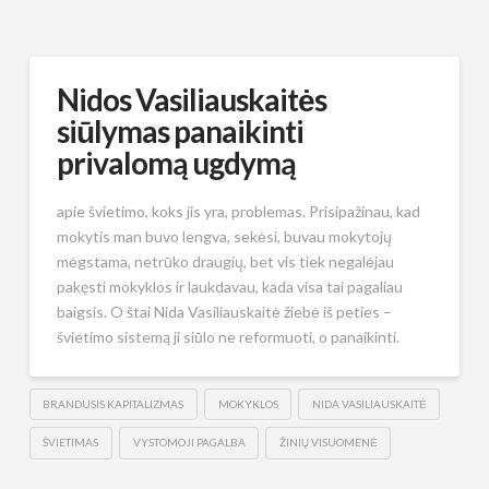
Nidos Vasiliauskaitės
siūlymas panaikinti
privalomą ugdymą
apie švietimo, koks jis yra, problemas. Prisipažinau, kad
mokytis man buvo lengva, sekėsi, buvau mokytojų
mėgstama, netrūko draugių, bet vis tiek negalėjau
pakęsti mokyklos ir laukdavau, kada visa tai pagaliau
baigsis. O štai Nida Vasiliauskaitė žiebė iš peties –
švietimo sistemą ji siūlo ne reformuoti, o panaikinti.
BRANDUSIS KAPITALIZMAS
MOKYKLOS
NIDA VASILIAUSKAITĖ
ŠVIETIMAS
VYSTOMOJI PAGALBA
ŽINIŲ VISUOMENĖ