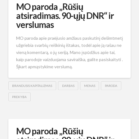
MO paroda „Rūšių
atsiradimas. 90-ųjų DNR“ ir
verslumas
MO paroda apie praėjusio amžiaus paskutinį dešimtmetį
užgriebia svarbių reiškinių ištakas, todėl apie ją rašau ne
vieną komentarą, o jų seriją. Mano įspūdžius apie tai,
kaip parodoje vaizduojama saviraiška, galite pasiskaityti .
Šįkart apmąstykime verslumą.
BRANDUSIS KAPITALIZMAS
DARBAS
MENAS
PARODA
PREKYBA
MO paroda „Rūšių