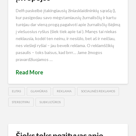
Delfi paskelbė įtakingiausių žiniasklaidininkių sąrašą (),
kur pasigedau savo mėgstamiausių žurnalisčių ir kartu
turėjau dar vieną progą pagalvoti apie žurnalisčių išėjimą
į viešuosius ryšius (šiek tiek apie tai ). Manęs tai niekas
neklausia, kodėl ten neinu, ir nesiūlo, bet aš ir neičiau,
nes viešieji ryšiai – jau beveik reklama. O reklamščikių
pasaulis – toks baisus, kad brrr… Jame žmogos
pravardžiuojamos …
Read More
ELITAS
GLAMŪRAS
REKLAMA
SOCIALINĖS REKLAMOS
STEREOTIPAI
SUBKULTŪROS
Šioks toks pozityvas apie