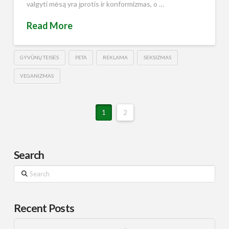
valgyti mėsą yra įprotis ir konformizmas, o …
Read More
GYVŪNŲ TEISĖS
PETA
REKLAMA
SEKSIZMAS
VEGANIZMAS
1
2
Search
Search
Recent Posts