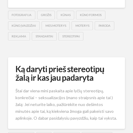
FOTOGRAFIJA
GROŽIS
KŪNAS
KŪNO FORMOS
KŪNO ĮVAIZDŽIAI
MES.MOTERYS
MOTERYS
PARODA
REKLAMA
STANDARTAI
STEREOTIPAI
Ką daryti prieš stereotipų
žalą ir kas jau padaryta
Štai dar viena mini paskaita apie lyčių stereotipų,
konkrečiai – seksualizacijos (mano straipsnis apie tai )
žalą: Jei neturite laiko, pažiūrėkite nuo dešimtos
minutės apie tai, ką kiekviena žmoga gali pakeisti savo
aplinkoje. O dabar pasidalysiu pavyzdžiu, kaip tai vyksta.