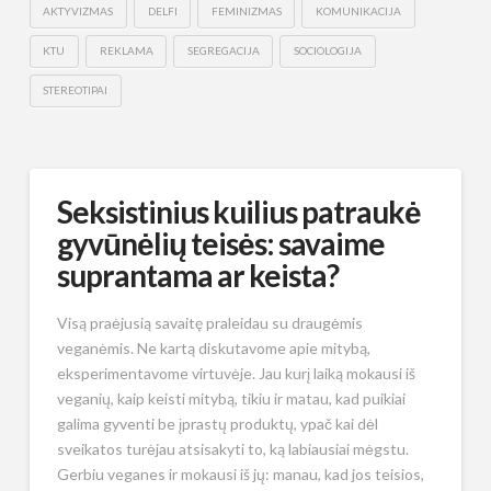
AKTYVIZMAS
DELFI
FEMINIZMAS
KOMUNIKACIJA
KTU
REKLAMA
SEGREGACIJA
SOCIOLOGIJA
STEREOTIPAI
Seksistinius kuilius patraukė
gyvūnėlių teisės: savaime
suprantama ar keista?
Visą praėjusią savaitę praleidau su draugėmis
veganėmis. Ne kartą diskutavome apie mitybą,
eksperimentavome virtuvėje. Jau kurį laiką mokausi iš
veganių, kaip keisti mitybą, tikiu ir matau, kad puikiai
galima gyventi be įprastų produktų, ypač kai dėl
sveikatos turėjau atsisakyti to, ką labiausiai mėgstu.
Gerbiu veganes ir mokausi iš jų: manau, kad jos teisios,