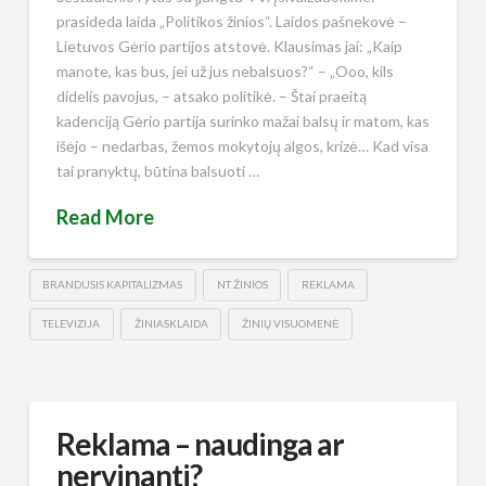
prasideda laida „Politikos žinios“. Laidos pašnekovė –
Lietuvos Gėrio partijos atstovė. Klausimas jai: „Kaip
manote, kas bus, jei už jus nebalsuos?“ – „Ooo, kils
didelis pavojus, – atsako politikė. – Štai praeitą
kadenciją Gėrio partija surinko mažai balsų ir matom, kas
išėjo – nedarbas, žemos mokytojų algos, krizė… Kad visa
tai pranyktų, būtina balsuoti …
Read More
BRANDUSIS KAPITALIZMAS
NT ŽINIOS
REKLAMA
TELEVIZIJA
ŽINIASKLAIDA
ŽINIŲ VISUOMENĖ
Reklama – naudinga ar
nervinanti?