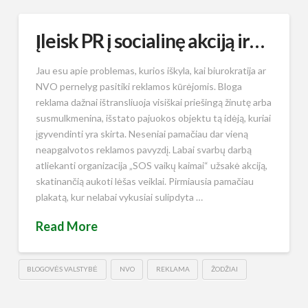
Įleisk PR į socialinę akciją ir…
Jau esu apie problemas, kurios iškyla, kai biurokratija ar
NVO pernelyg pasitiki reklamos kūrėjomis. Bloga
reklama dažnai ištransliuoja visiškai priešingą žinutę arba
susmulkmenina, išstato pajuokos objektu tą idėją, kuriai
įgyvendinti yra skirta. Neseniai pamačiau dar vieną
neapgalvotos reklamos pavyzdį. Labai svarbų darbą
atliekanti organizacija „SOS vaikų kaimai“ užsakė akciją,
skatinančią aukoti lėšas veiklai. Pirmiausia pamačiau
plakatą, kur nelabai vykusiai sulipdyta …
Read More
BLOGOVĖS VALSTYBĖ
NVO
REKLAMA
ŽODŽIAI