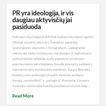
PR yra ideologija, ir vis
daugiau aktyvisčių jai
pasiduoda
Vykstant festivaliui priARTink kažkam kilo mintis aprišti
Vilniuje stovintį rašytojos Žemaitės paminklą
spalvingomis skaromis ir fotografuoti. Lygiagrečiai
vyksta dar kelios iniciatyvos, kai žmogos (), kultūriniai ir
subkultūriniai reiškiniai, kurie paprastai priskiriami
ankstesniems laikotarpiams, beveik prievarta įvelkami į
tūkstantinukių bendravimo manieras: Kauno liberalės
kviečia į savo pramogas įtraukti vyresnio amžiaus
žmogą, „nusiselfinti“ ir „pataginti“ #senjorai, Europos
Komisijos atstovybė kviečia pasidemonstruoti, kaip …
Read More