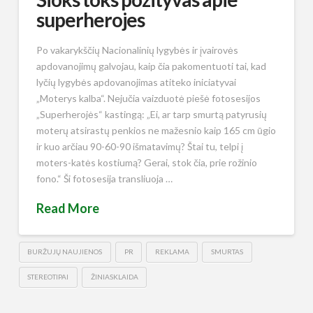
superherojes
Po vakarykščių Nacionalinių lygybės ir įvairovės
apdovanojimų galvojau, kaip čia pakomentuoti tai, kad
lyčių lygybės apdovanojimas atiteko iniciatyvai
„Moterys kalba“. Nejučia vaizduotė piešė fotosesijos
„Superherojės“ kastingą: „Ei, ar tarp smurtą patyrusių
moterų atsirastų penkios ne mažesnio kaip 165 cm ūgio
ir kuo arčiau 90-60-90 išmatavimų? Štai tu, telpi į
moters-katės kostiumą? Gerai, stok čia, prie rožinio
fono.“ Ši fotosesija transliuoja …
Read More
BURŽUJŲ NAUJIENOS
PR
REKLAMA
SMURTAS
STEREOTIPAI
ŽINIASKLAIDA