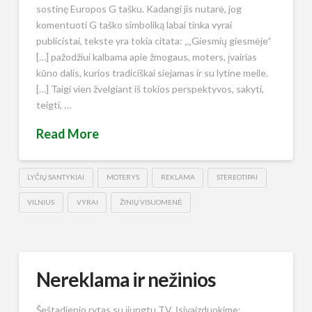
sostinę Europos G tašku. Kadangi jis nutarė, jog
komentuoti G taško simboliką labai tinka vyrai
publicistai, tekste yra tokia citata: „„Giesmių giesmėje“
[…] pažodžiui kalbama apie žmogaus, moters, įvairias
kūno dalis, kurios tradiciškai siejamas ir su lytine meile.
[…] Taigi vien žvelgiant iš tokios perspektyvos, sakyti,
teigti, …
Read More
LYČIŲ SANTYKIAI
MOTERYS
REKLAMA
STEREOTIPAI
VILNIUS
VYRAI
ŽINIŲ VISUOMENĖ
Nereklama ir nežinios
Šeštadienio rytas su įjungtu TV. Įsivaizduokime: