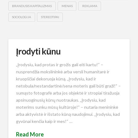
BRANDUSIS KAPITALIZMAS
MENAS
REKLAMA
SOCIOLOGIJA
STEREOTIPAI
Įrodyti kūnu
„Įrodysiu, kad protas ir grožis gali eiti kartu!“ –
nusprendžia mokslininkė arba versli humanitarė ir
kruopščiai dekoruoja kūną. „Įrodysiu, kad ir
netobula/nestandartinė/sena moteris gali būti graži!“ –
sumąsto fotografė arba jos objektė ir stropiai tiražuoja
apsinuoginusių kūnų nuotraukas. „Įrodysiu, kad
moterims sunku mūsų kultūroje!“ – nutaria menininkė
arba aktyvistė ir išstato kūną naudojimui. „Įrodysiu, kad
gyvūnai kenčia kaip ir mes!“ …
Read More