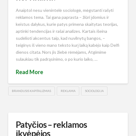
Anaiptol nesu vienintelė sociologė, mėgstanti rašyti
reklamos tema. Tai gana paprasta – žiūri įdomius ir
keistus dalykus, kurie patys primena skaitytas teorijas,
aptinki tendencijas ir rašai analizes. Kartais išeina
sudėlioti akcentus taip, kad nuvilnytų bangos, –
teiginys iš vieno mano teksto kurį laiką kabėjo kaip Delfi
dienos citata. Nors jis žiebė rėmėjams, Atgimime
sulaukiau tik padrąsinimo, o po kurio laiko, …
Read More
BRANDUSIS KAPITALIZMAS
REKLAMA
SOCIOLOGIJA
Patyčios – reklamos
įkvėpėjos