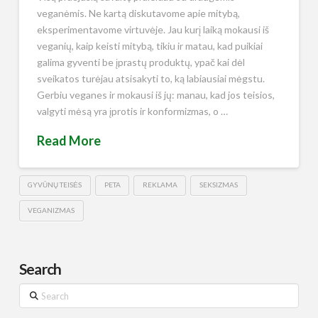
veganėmis. Ne kartą diskutavome apie mitybą,
eksperimentavome virtuvėje. Jau kurį laiką mokausi iš
veganių, kaip keisti mitybą, tikiu ir matau, kad puikiai
galima gyventi be įprastų produktų, ypač kai dėl
sveikatos turėjau atsisakyti to, ką labiausiai mėgstu.
Gerbiu veganes ir mokausi iš jų: manau, kad jos teisios,
valgyti mėsą yra įprotis ir konformizmas, o …
Read More
GYVŪNŲ TEISĖS
PETA
REKLAMA
SEKSIZMAS
VEGANIZMAS
Search
Search