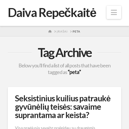
Daiva Repečkaitė
Nav
HOME
ĮRAŠAI
PETA
Tag Archive
Below you'll find a list of all posts that have been
tagged as
“peta”
Seksistinius kuilius patraukė
gyvūnėlių teisės: savaime
suprantama ar keista?
Visą praėjusią savaitę praleidau su draugėmis