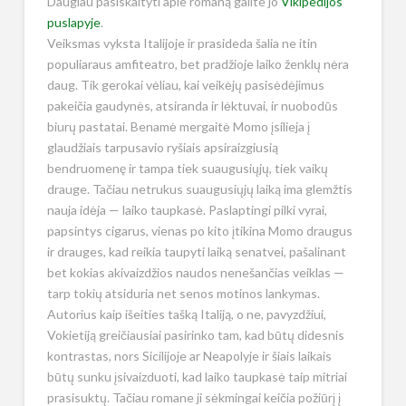
Daugiau pasiskaityti apie romaną galite jo
Vikipedijos
puslapyje
.
Veiksmas vyksta Italijoje ir prasideda šalia ne itin
populiaraus amfiteatro, bet pradžioje laiko ženklų nėra
daug. Tik gerokai vėliau, kai veikėjų pasisėdėjimus
pakeičia gaudynės, atsiranda ir lėktuvai, ir nuobodūs
biurų pastatai. Benamė mergaitė Momo įsilieja į
glaudžiais tarpusavio ryšiais apsiraizgiusią
bendruomenę ir tampa tiek suaugusiųjų, tiek vaikų
drauge. Tačiau netrukus suaugusiųjų laiką ima glemžtis
nauja idėja — laiko taupkasė. Paslaptingi pilki vyrai,
papsintys cigarus, vienas po kito įtikina Momo draugus
ir drauges, kad reikia taupyti laiką senatvei, pašalinant
bet kokias akivaizdžios naudos nenešančias veiklas —
tarp tokių atsiduria net senos motinos lankymas.
Autorius kaip išeities tašką Italiją, o ne, pavyzdžiui,
Vokietiją greičiausiai pasirinko tam, kad būtų didesnis
kontrastas, nors Sicilijoje ar Neapolyje ir šiais laikais
būtų sunku įsivaizduoti, kad laiko taupkasė taip mitriai
prasisuktų. Tačiau romane ji sėkmingai keičia požiūrį į