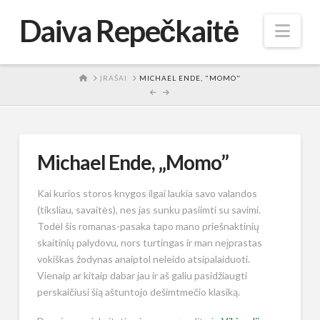
Daiva Repečkaitė
Nav
HOME
ĮRAŠAI
MICHAEL ENDE, "MOMO"
Michael Ende, „Momo”
Kai kurios storos knygos ilgai laukia savo valandos
(tiksliau, savaitės), nes jas sunku pasiimti su savimi.
Todėl šis romanas-pasaka tapo mano priešnaktinių
skaitinių palydovu, nors turtingas ir man neįprastas
vokiškas žodynas anaiptol neleido atsipalaiduoti.
Vienaip ar kitaip dabar jau ir aš galiu pasidžiaugti
perskaičiusi šią aštuntojo dešimtmečio klasiką.