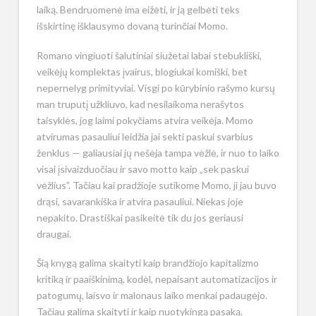
laiką. Bendruomenė ima eižėti, ir ją gelbėti teks
išskirtinę išklausymo dovaną turinčiai Momo.
Romano vingiuoti šalutiniai siužetai labai stebukliški,
veikėjų komplektas įvairus, blogiukai komiški, bet
nepernelyg primityviai. Visgi po kūrybinio rašymo kursų
man truputį užkliuvo, kad nesilaikoma nerašytos
taisyklės, jog laimi pokyčiams atvira veikėja. Momo
atvirumas pasauliui leidžia jai sekti paskui svarbius
ženklus — galiausiai jų nešėja tampa vėžlė, ir nuo to laiko
visai įsivaizduočiau ir savo motto kaip „sek paskui
vėžlius”. Tačiau kai pradžioje sutikome Momo, ji jau buvo
drąsi, savarankiška ir atvira pasauliui. Niekas joje
nepakito. Drastiškai pasikeitė tik du jos geriausi
draugai.
Šią knygą galima skaityti kaip brandžiojo kapitalizmo
kritiką ir paaiškinimą, kodėl, nepaisant automatizacijos ir
patogumų, laisvo ir malonaus laiko menkai padaugėjo.
Tačiau galima skaityti ir kaip nuotykingą pasaką.