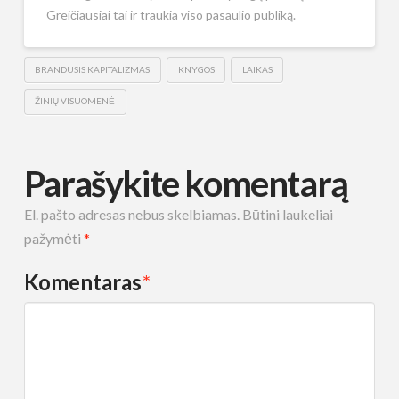
Greičiausiai tai ir traukia viso pasaulio publiką.
BRANDUSIS KAPITALIZMAS
KNYGOS
LAIKAS
ŽINIŲ VISUOMENĖ
Parašykite komentarą
El. pašto adresas nebus skelbiamas.
Būtini laukeliai
pažymėti
*
Komentaras
*