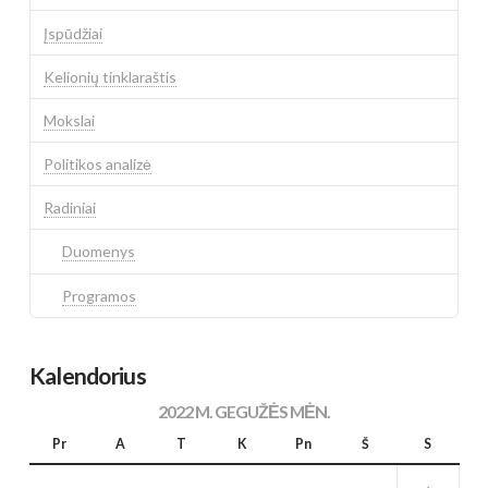
Įspūdžiai
Kelionių tinklaraštis
Mokslai
Politikos analizė
Radiniai
Duomenys
Programos
Kalendorius
2022 M. GEGUŽĖS MĖN.
Pr
A
T
K
Pn
Š
S