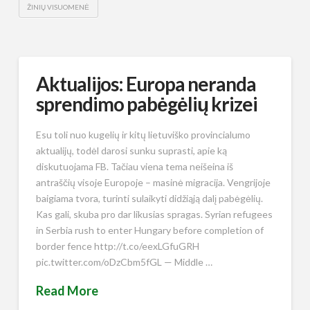
ŽINIŲ VISUOMENĖ
Aktualijos: Europa neranda
sprendimo pabėgėlių krizei
Esu toli nuo kugelių ir kitų lietuviško provincialumo
aktualijų, todėl darosi sunku suprasti, apie ką
diskutuojama FB. Tačiau viena tema neišeina iš
antraščių visoje Europoje – masinė migracija. Vengrijoje
baigiama tvora, turinti sulaikyti didžiąją dalį pabėgėlių.
Kas gali, skuba pro dar likusias spragas. Syrian refugees
in Serbia rush to enter Hungary before completion of
border fence http://t.co/eexLGfuGRH
pic.twitter.com/oDzCbm5fGL — Middle …
Read More