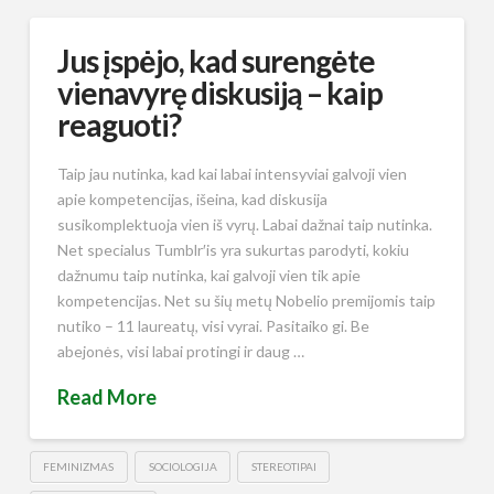
Jus įspėjo, kad surengėte
vienavyrę diskusiją – kaip
reaguoti?
Taip jau nutinka, kad kai labai intensyviai galvoji vien
apie kompetencijas, išeina, kad diskusija
susikomplektuoja vien iš vyrų. Labai dažnai taip nutinka.
Net specialus Tumblr′is yra sukurtas parodyti, kokiu
dažnumu taip nutinka, kai galvoji vien tik apie
kompetencijas. Net su šių metų Nobelio premijomis taip
nutiko – 11 laureatų, visi vyrai. Pasitaiko gi. Be
abejonės, visi labai protingi ir daug …
Read More
FEMINIZMAS
SOCIOLOGIJA
STEREOTIPAI