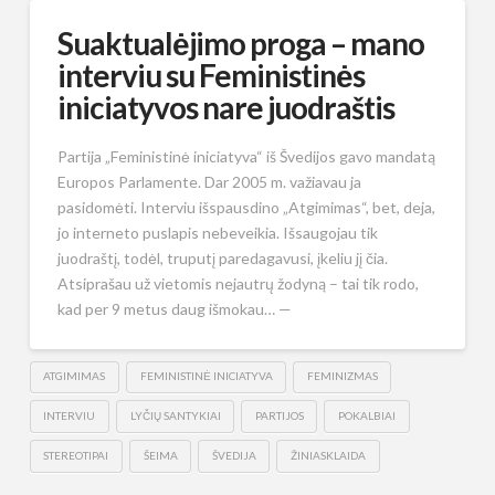
Suaktualėjimo proga – mano
interviu su Feministinės
iniciatyvos nare juodraštis
Partija „Feministinė iniciatyva“ iš Švedijos gavo mandatą
Europos Parlamente. Dar 2005 m. važiavau ja
pasidomėti. Interviu išspausdino „Atgimimas“, bet, deja,
jo interneto puslapis nebeveikia. Išsaugojau tik
juodraštį, todėl, truputį paredagavusi, įkeliu jį čia.
Atsiprašau už vietomis nejautrų žodyną – tai tik rodo,
kad per 9 metus daug išmokau… —
ATGIMIMAS
FEMINISTINĖ INICIATYVA
FEMINIZMAS
INTERVIU
LYČIŲ SANTYKIAI
PARTIJOS
POKALBIAI
STEREOTIPAI
ŠEIMA
ŠVEDIJA
ŽINIASKLAIDA