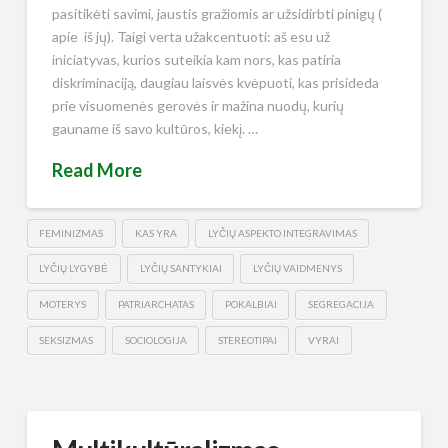
pasitikėti savimi, jaustis gražiomis ar užsidirbti pinigų (
apie iš jų). Taigi verta užakcentuoti: aš esu už
iniciatyvas, kurios suteikia kam nors, kas patiria
diskriminaciją, daugiau laisvės kvėpuoti, kas prisideda
prie visuomenės gerovės ir mažina nuodų, kurių
gauname iš savo kultūros, kiekį. …
Read More
FEMINIZMAS
KAS YRA
LYČIŲ ASPEKTO INTEGRAVIMAS
LYČIŲ LYGYBĖ
LYČIŲ SANTYKIAI
LYČIŲ VAIDMENYS
MOTERYS
PATRIARCHATAS
POKALBIAI
SEGREGACIJA
SEKSIZMAS
SOCIOLOGIJA
STEREOTIPAI
VYRAI