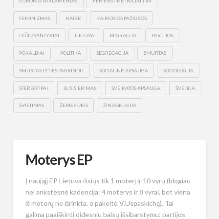
EUROPOS PARLAMENTAS
FEMINISTINĖ INICIATYVA
FEMINIZMAS
KAIRĖ
KAIRIOSIOS PAŽIŪROS
LYČIŲ SANTYKIAI
LIETUVA
MIGRACIJA
PARTIJOS
POKALBIAI
POLITIKA
SEGREGACIJA
SMURTAS
SMURTAS LYTIES PAGRINDU
SOCIALINĖ APSAUGA
SOCIOLOGIJA
STEREOTIPAI
SUSISIEKIMAS
SVEIKATOS APSAUGA
ŠVEDIJA
ŠVIETIMAS
ŽEMĖS ŪKIS
ŽINIASKLAIDA
Moterys EP
Į naująjį EP Lietuva išsiųs tik 1 moterį ir 10 vyrų (blogiau
nei ankstesnė kadencija: 4 moterys ir 8 vyrai, bet viena
iš moterų ne išrinkta, o pakeitė V.Uspaskichą). Tai
galima paaiškinti didesniu balsų išsibarstymu: partijos