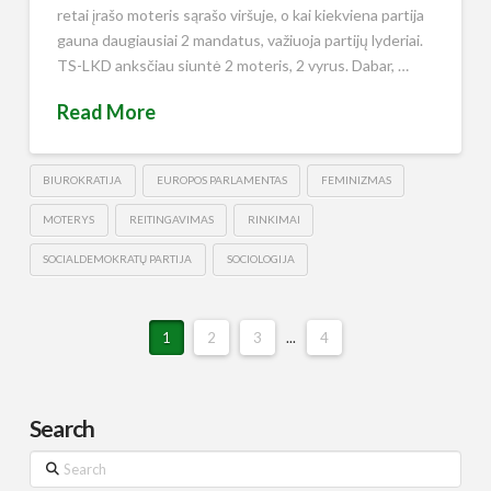
retai įrašo moteris sąrašo viršuje, o kai kiekviena partija
gauna daugiausiai 2 mandatus, važiuoja partijų lyderiai.
TS-LKD anksčiau siuntė 2 moteris, 2 vyrus. Dabar, …
Read More
BIUROKRATIJA
EUROPOS PARLAMENTAS
FEMINIZMAS
MOTERYS
REITINGAVIMAS
RINKIMAI
SOCIALDEMOKRATŲ PARTIJA
SOCIOLOGIJA
1
2
3
...
4
Search
Search