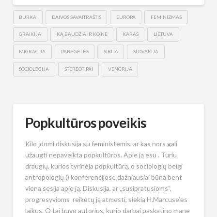
BURKA
DAIVOS SAVAITRAŠTIS
EUROPA
FEMINIZMAS
GRAIKIJA
KĄ BAUDŽIA IR KO NE
KARAS
LIETUVA
MIGRACIJA
PABĖGĖLĖS
SIRIJA
SLOVAKIJA
SOCIOLOGIJA
STEREOTIPAI
VENGRIJA
Popkultūros poveikis
Kilo įdomi diskusija su feministėmis, ar kas nors gali
užaugti nepaveikta popkultūros. Apie ją esu . Turiu
draugių, kurios tyrinėja popkultūrą, o sociologių beigi
antropologių () konferencijose dažniausiai būna bent
viena sesija apie ją. Diskusija, ar „susipratusioms“,
progresyvioms reikėtų ją atmesti, siekia H.Marcuse’ės
laikus. O tai buvo autorius, kurio darbai paskatino mane