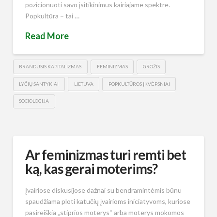
pozicionuoti savo įsitikinimus kairiajame spektre.
Popkultūra – tai …
Read More
BRANDUSIS KAPITALIZMAS
FEMINIZMAS
GROŽIS
LYČIŲ SANTYKIAI
LIETUVA
POPKULTŪROS ĮKVĖPSNIAI
SOCIOLOGIJA
Ar feminizmas turi remti bet
ką, kas gerai moterims?
Įvairiose diskusijose dažnai su bendramintėmis būnu
spaudžiama ploti katučių įvairioms iniciatyvoms, kuriose
pasireiškia „stiprios moterys“ arba moterys mokomos