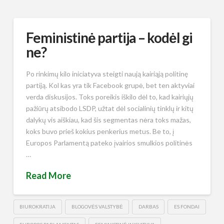
Feministinė partija – kodėl gi
ne?
Po rinkimų kilo iniciatyva steigti naują kairiąją politinę
partiją. Kol kas yra tik Facebook grupė, bet ten aktyviai
verda diskusijos. Toks poreikis iškilo dėl to, kad kairiųjų
pažiūrų atsibodo LSDP, užtat dėl socialinių tinklų ir kitų
dalykų vis aiškiau, kad šis segmentas nėra toks mažas,
koks buvo prieš kokius penkerius metus. Be to, į
Europos Parlamentą pateko įvairios smulkios politinės
…
Read More
BIUROKRATIJA
BLOGOVĖS VALSTYBĖ
DARBAS
ES FONDAI