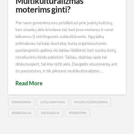
Multikultūralizmas
moterims ginti?
Per savo gyvenimą esu prisilietusi prie įvairių kultūrų,
bet visada į akis krisdavo tai, kad jose moterys ir vyrai
laikomos () skirtingomis subkultūromis. Ilgą laiką
priimdavau tai kaip duotybę, kurią organizuotomis
pastangomis galima vis labiau išklibinti, bet sunku būtų
revoliuciniu būdu pakeisti. Tačiau, dažniau apie tai
diskutuojant, tai ima rėžti akis. Daugelis visuomenių ant
to pastatytos, ir tik plintant multikultūralizmo …
Read More
FEMINIZMAS
LYČIŲ SANTYKIAI
MULTIKULTŪRALIZMAS
SEGREGACIJA
SOCIOLOGIJA
STEREOTIPAI