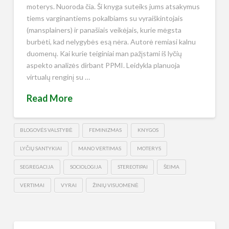
moterys. Nuoroda čia. Ši knyga suteiks jums atsakymus
tiems varginantiems pokalbiams su vyraiškintojais
(mansplainers) ir panašiais veikėjais, kurie mėgsta
burbėti, kad nelygybės esą nėra. Autorė remiasi kalnu
duomenų. Kai kurie teiginiai man pažįstami iš lyčių
aspekto analizės dirbant PPMI. Leidykla planuoja
virtualų renginį su …
Read More
BLOGOVĖS VALSTYBĖ
FEMINIZMAS
KNYGOS
LYČIŲ SANTYKIAI
MANO VERTIMAS
MOTERYS
SEGREGACIJA
SOCIOLOGIJA
STEREOTIPAI
ŠEIMA
VERTIMAI
VYRAI
ŽINIŲ VISUOMENĖ