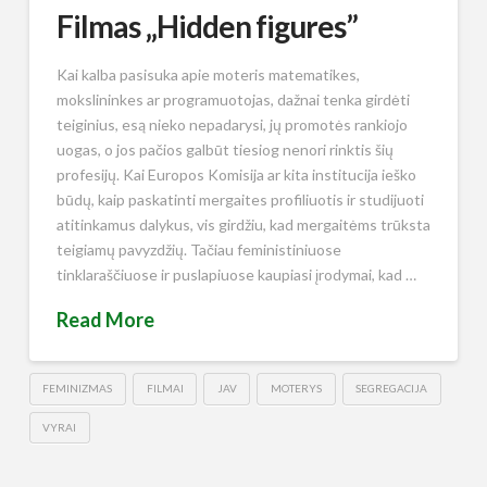
Filmas „Hidden figures”
Kai kalba pasisuka apie moteris matematikes,
mokslininkes ar programuotojas, dažnai tenka girdėti
teiginius, esą nieko nepadarysi, jų promotės rankiojo
uogas, o jos pačios galbūt tiesiog nenori rinktis šių
profesijų. Kai Europos Komisija ar kita institucija ieško
būdų, kaip paskatinti mergaites profiliuotis ir studijuoti
atitinkamus dalykus, vis girdžiu, kad mergaitėms trūksta
teigiamų pavyzdžių. Tačiau feministiniuose
tinklaraščiuose ir puslapiuose kaupiasi įrodymai, kad …
Read More
FEMINIZMAS
FILMAI
JAV
MOTERYS
SEGREGACIJA
VYRAI