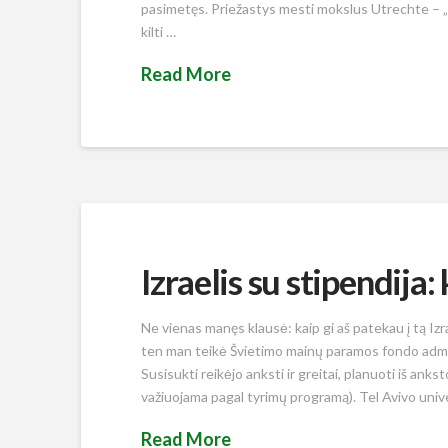
pasimetęs. Priežastys mesti mokslus Utrechte – „
kilti …
Read More
Izraelis su stipendija: 
Ne vienas manęs klausė: kaip gi aš patekau į tą Izra
ten man teikė Švietimo mainų paramos fondo admini
Susisukti reikėjo anksti ir greitai, planuoti iš ankst
važiuojama pagal tyrimų programą). Tel Avivo univ
Read More