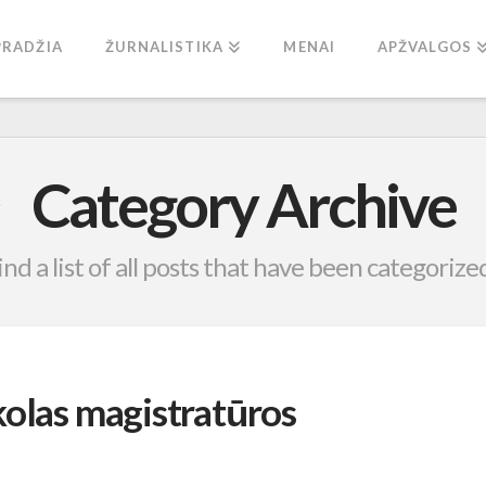
PRADŽIA
ŽURNALISTIKA
MENAI
APŽVALGOS
Category Archive
ind a list of all posts that have been categorize
kolas magistratūros