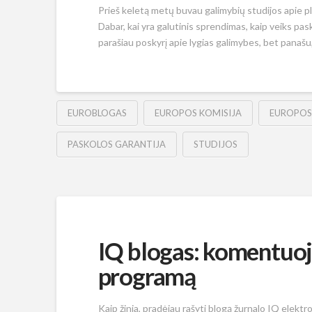
Prieš keletą metų buvau galimybių studijos apie 
Dabar, kai yra galutinis sprendimas, kaip veiks pas
parašiau poskyrį apie lygias galimybes, bet panašu, 
EUROBLOGAS
EUROPOS KOMISIJA
EUROPOS
PASKOLOS GARANTIJA
STUDIJOS
IQ blogas: komentuoj
programą
Kaip žinia, pradėjau rašyti blogą žurnalo IQ elektr