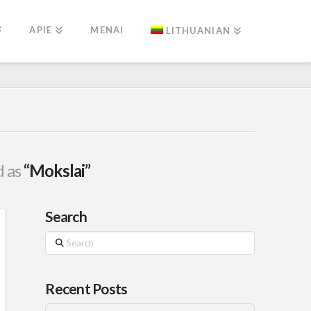
APIE
MENAI
LITHUANIAN
d as
“Mokslai”
Search
Search
Recent Posts