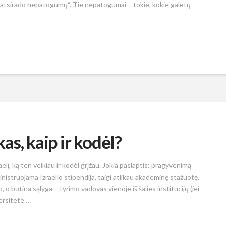
atsirado nepatogumų“. Tie nepatogumai – tokie, kokie galėtų
kas, kaip ir kodėl?
elį, ką ten veikiau ir kodėl grįžau. Jokia paslaptis: pragyvenimą
struojama Izraelio stipendija, taigi atlikau akademinę stažuotę.
o, o būtina sąlyga – tyrimo vadovas vienoje iš šalies institucijų (jei
ersitete …