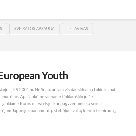
S
SVEIKATOS APSAUGA
TEL AVIVAS
 European Youth
tojus į ES 2004 m. Nežinau, ar tam vis dar skiriama tokie kalnai
 pamatėme. Apsilankėme viename tinklaraščio įraše
, jaukiame Kurės miestelyje, kur pagyvenome su šeima,
iūrėjom Japonijos parlamentą, stebėjom vaikų kendo treniruotę,