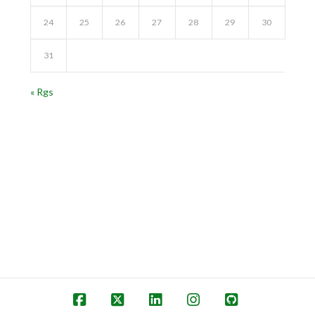
24
25
26
27
28
29
30
31
« Rgs
Facebook
X
LinkedIn
Instagram
GitHub