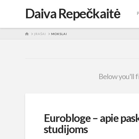
Daiva Repečkaitė
HOME
ĮRAŠAI
MOKSLAI
Below you'll f
Eurobloge – apie pas
studijoms