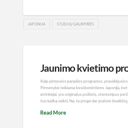
JAPONIJA
STUDIJŲ GALIMYBĖS
Jaunimo kvietimo pr
Kaip pirmosios panašios programos, prasidėjusios 
Pirmenybė teikiama besidomintiems Japonija, bet šan
atrinkėjai, yra originalus požiūris, stereotipus per
tuo kažką veikti. Na, ta proga dar prašom šmaikštų
Read More