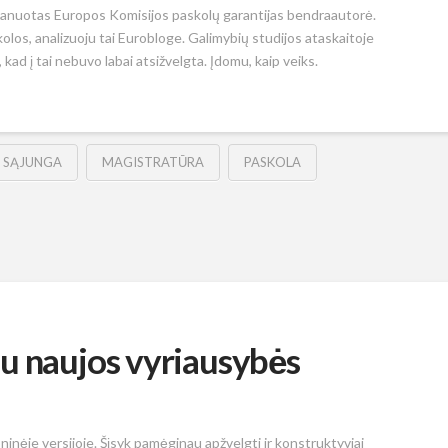
planuotas Europos Komisijos paskolų garantijas bendraautorė.
kolos, analizuoju tai Eurobloge. Galimybių studijos ataskaitoje
kad į tai nebuvo labai atsižvelgta. Įdomu, kaip veiks.
 SĄJUNGA
MAGISTRATŪRA
PASKOLA
u naujos vyriausybės
oninėje versijoje. Šįsyk pamėginau apžvelgti ir konstruktyviai