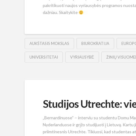
pakritikuoti naujos vyriausybės programos nuostatas
dažniau. Skaitykite
AUKŠTASIS MOKSLAS
BIUROKRATIJA
EUROP
UNIVERSITETAI
VYRIAUSYBĖ
ŽINIŲ VISUOM
Studijos Utrechte: v
„Bernardinuose“ – interviu su studentu Domu Mark
Nyderlanduose ir grįžo studijuoti į Lietuvą. Kartu j
priimtinesnis Utrechte. Tikiuosi, kad studentas at