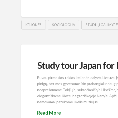
KELIONĖS
SOCIOLOGIJA
STUDIJŲ GALIMYBĖ
Study tour Japan for
Buvau pirmosios tokios kelionės dalyvė, Lietuvai įs
pinigų, bet mes gyvenome itin prabangiai ir daug
neaprašomame Tokijuje, sukrečiančioje Hirošimoje
elegantiškame Kiote ir egzotiškojoje Naroje. Apž
nemokamai patekome į kelis muziejus, …
Read More