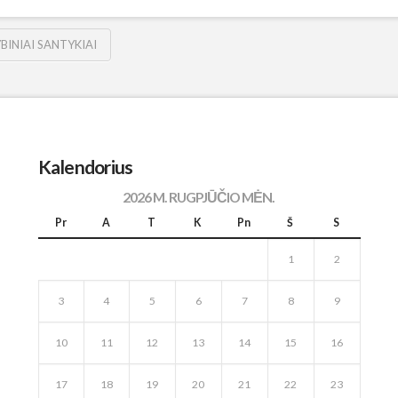
BINIAI SANTYKIAI
Kalendorius
2026 M. RUGPJŪČIO MĖN.
Pr
A
T
K
Pn
Š
S
1
2
3
4
5
6
7
8
9
10
11
12
13
14
15
16
17
18
19
20
21
22
23