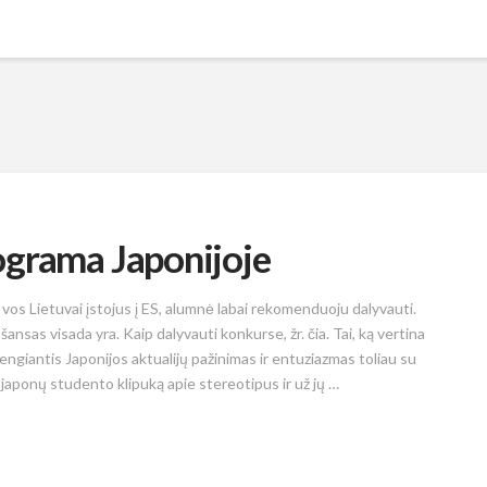
ograma Japonijoje
vos Lietuvai įstojus į ES, alumnė labai rekomenduoju dalyvauti.
sas visada yra. Kaip dalyvauti konkurse, žr. čia. Tai, ką vertina
žengiantis Japonijos aktualijų pažinimas ir entuziazmas toliau su
 japonų studento klipuką apie stereotipus ir už jų …