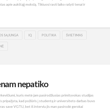
 apie aukštąjį mokslą. Tikiuosi rasti laiko rašyti tenai ir
OS SĄJUNGA
IQ
POLITIKA
ŠVIETIMAS
ENĖ
ienam nepatiko
evičiumi, kuris metė jam pasirodžiusias primityvokas studijas
is pripažįsta, kad požiūris į studentą ir universiteto darbas buvo
ras save VGTU, bet iš interviu jis man pasirodė gerokai