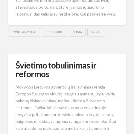
Kai dešimtys moterų pasisakė apie nuodingus lyčių
stereotipus po to, kai patyrė įvairius jų žiaurumo
laipsnius, daugelis jūsų netikėjote. Gal patikėsite vyru.
LYČIŲ SANTYKIAI
STEREOTIPAI
ŠEIMA
VYRAI
Švietimo tobulinimas ir
reformos
Mokyklos Lietuvos gyventojų išsilavinimas lenkia
Europos Sąjungos vidurkį: daugiau asmenų įgyja įvairių
pakopų išsimokslinimą, mažiau iškrinta iš švietimo
sistemos. Tačiau labai mažai kas pasirenka rinkoje
lengviau pritaikomo profesinio mokymo kryptį, o kartą
baigusios mokslus, dauguma daugiau nebesimoko. Štai
kaip atrodėme maždaug tuo metu, kai įstojome į ES