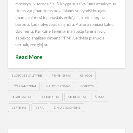
moterys. Nuoroda čia. Ši knyga suteiks jums atsakymus
tiems varginantiems pokalbiams su vyraiškintojais
(mansplainers) ir panašiais veikėjais, kurie mėgsta
burbėti, kad nelygybės esą nėra. Autorė remiasi kalnu
duomenų. Kai kurie teiginiai man pažįstami iš lyčių
aspekto analizės dirbant PPMI. Leidykla planuoja
virtualų renginį su …
Read More
BLOGOVĖS VALSTYBĖ
FEMINIZMAS
KNYGOS
LYČIŲ SANTYKIAI
MANO VERTIMAS
MOTERYS
SEGREGACIJA
SOCIOLOGIJA
STEREOTIPAI
ŠEIMA
VERTIMAI
VYRAI
ŽINIŲ VISUOMENĖ