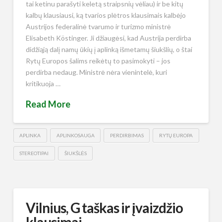
tai ketinu parašyti keletą straipsnių vėliau) ir be kitų
kalbų klausiausi, ką tvarios plėtros klausimais kalbėjo
Austrijos federalinė tvarumo ir turizmo ministrė
Elisabeth Köstinger. Ji džiaugėsi, kad Austrija perdirba
didžiąją dalį namų ūkių į aplinką išmetamų šiukšlių, o štai
Rytų Europos šalims reikėtų to pasimokyti – jos
perdirba nedaug. Ministrė nėra vienintelė, kuri
kritikuoja …
Read More
APLINKA
APLINKOSAUGA
PERDIRBIMAS
RYTŲ EUROPA
STEREOTIPAI
ŠIUKŠLĖS
Vilnius, G taškas ir įvaizdžio