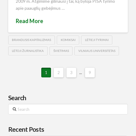
2009 m. Atgimime gilinausi į tai, ką byloja PISA tyrimo
apie paauglių gebėjimus …
Read More
BRANDUSIS KAPITALIZMAS
KOMIKSAI
LĖTIEJI TYRIMAI
LĖTOJI ŽURNALISTIKA
ŠVIETIMAS
VILNIAUS UNIVERSITETAS
1
2
3
...
9
Search
Search
Recent Posts