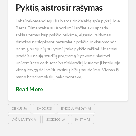
Pyktis, aistros ir rašymas
Labai rekomenduoju šią Naros tinklalaidę apie pyktį. Joje
Berta Tilmantaitė su Andriumi Jančiausku aptaria
tokias temas kaip pykčio reikšmė, elgesio valdymas,
dirbtinai neslopinant natūralaus pykčio, ir visuomenės
normų, susijusių su lytimi, įtaka pykčio raiškai. Neseniai
pradėjau naują studijų programą ir gavome skaityti
universiteto darbuotojos tinklaraštį, kuriame ji kritikuoja
vieną knygą dėl įvairių rasinių klišių naudojimo. Vienas iš
mano bendramokslių pakomentavo, …
Read More
DISKUSIJA
EMOCIJOS
EMOCIJŲ VALDYMAS
LYČIŲ SANTYKIAI
SOCIOLOGIJA
ŠVIETIMAS