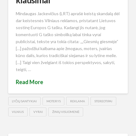
klausimai
Mindaugas Jackevičius (LRT) aprašė keistą skandalą dėl
dar keistesnės Vilniaus reklamos, pristatant Lietuvos
sostinę Europos G tašku. Kadangi jis nutarė, jog
komentuoti G taško simboliką labai tinka vyrai
publicistai, tekste yra tokia citata: „„Giesmių giesmėje“
[…] pažodžiui kalbama apie žmogaus, moters, įvairias
kūno dalis, kurios tradiciškai siejamas ir su lytine meile.
[…] Taigi vien žvelgiant iš tokios perspektyvos, sakyti,
teigti, …
Read More
LYČIŲ SANTYKIAI
MOTERYS
REKLAMA
STEREOTIPAI
VILNIUS
VYRAI
ŽINIŲ VISUOMENĖ