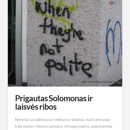
Prigautas Solomonas ir
laisvės ribos
Neretai socialiniuose tinkluose skaitau, kad Lietuvoje
kyla minios teismo pavojus. Atvejai įvairūs, argumentai