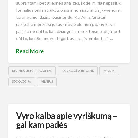
suprantami, bet gilesnės analizės, kodėl minia nepasitiki
formaliosiomis struktūromis ir nori pati imtis įgyvendinti
teisingumo, dažnai pasigendu. Kai Algis Greitai
paskelbė medžiosiąs tagintoją Solomoną, daug kas jį
palaikė ne dėl to, kad džiaugėsi minios teismo idėja, bet
dėl to, kad Solomono tagai buvo į akis lendantis ir …
Read More
BRANDUSIS KAPITALIZMAS
KĄ BAUDŽIA IR KO NE
MIESTAI
SOCIOLOGIJA
VILNIUS
Vyro kalba apie vyriškumą –
gal kam padės