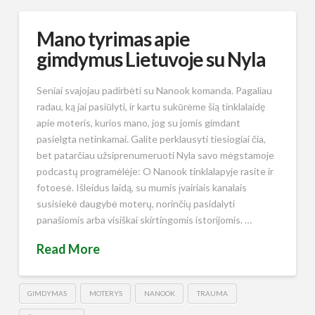
Mano tyrimas apie
gimdymus Lietuvoje su Nyla
Seniai svajojau padirbėti su Nanook komanda. Pagaliau
radau, ką jai pasiūlyti, ir kartu sukūrėme šią tinklalaidę
apie moteris, kurios mano, jog su jomis gimdant
pasielgta netinkamai. Galite perklausyti tiesiogiai čia,
bet patarčiau užsiprenumeruoti Nyla savo mėgstamoje
podcastų programėlėje: O Nanook tinklalapyje rasite ir
fotoesė. Išleidus laidą, su mumis įvairiais kanalais
susisiekė daugybė moterų, norinčių pasidalyti
panašiomis arba visiškai skirtingomis istorijomis. …
Read More
GIMDYMAS
MOTERYS
NANOOK
TRAUMA