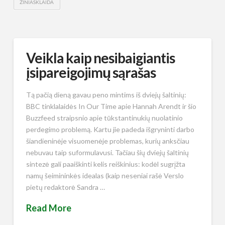
ŽINIASKLAIDA
Veikla kaip nesibaigiantis
įsipareigojimų sąrašas
Tą pačią dieną gavau peno mintims iš dviejų šaltinių:
BBC tinklalaidės In Our Time apie Hannah Arendt ir šio
Buzzfeed straipsnio apie tūkstantinukių nuolatinio
perdegimo problemą. Kartu jie padeda išgryninti darbo
šiandieninėje visuomenėje problemas, kurių anksčiau
nebuvau taip suformulavusi. Tačiau šių dviejų šaltinių
sintezė gali paaiškinti kelis reiškinius: kodėl sugrįžta
namų šeimininkės idealas (kaip neseniai rašė Verslo
pietų redaktorė Sandra …
Read More