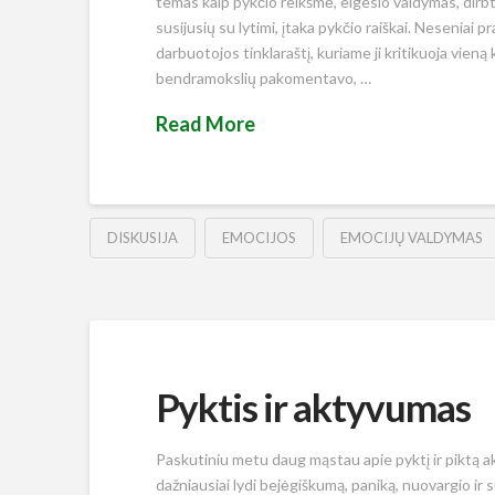
temas kaip pykčio reikšmė, elgesio valdymas, dirb
susijusių su lytimi, įtaka pykčio raiškai. Neseniai
darbuotojos tinklaraštį, kuriame ji kritikuoja vieną 
bendramokslių pakomentavo, …
Read More
DISKUSIJA
EMOCIJOS
EMOCIJŲ VALDYMAS
Pyktis ir aktyvumas
Paskutiniu metu daug mąstau apie pyktį ir piktą ak
dažniausiai lydi bejėgiškumą, paniką, nuovargio ir s