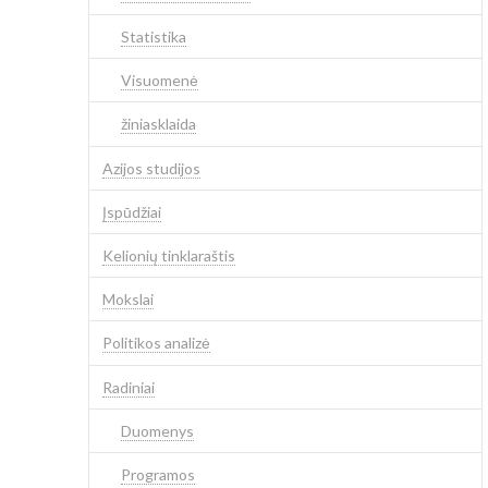
Statistika
Visuomenė
žiniasklaida
Azijos studijos
Įspūdžiai
Kelionių tinklaraštis
Mokslai
Politikos analizė
Radiniai
Duomenys
Programos