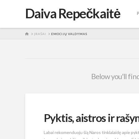
Daiva Repečkaitė
HOME
ĮRAŠAI
EMOCIJŲ VALDYMAS
Below you'll fin
Pyktis, aistros ir raš
Labai rekomenduoju šią Naros tinklalaidę apie pykt