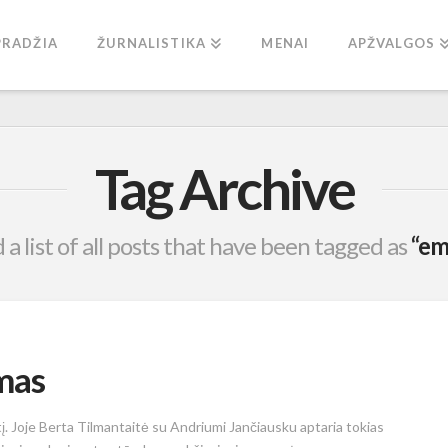
PRADŽIA
ŽURNALISTIKA
MENAI
APŽVALGOS
Tag Archive
d a list of all posts that have been tagged as
“em
ymas
į. Joje Berta Tilmantaitė su Andriumi Jančiausku aptaria tokias