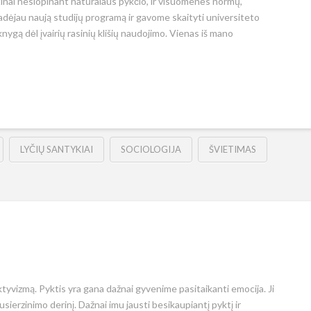
tinai neslopinant natūralaus pykčio, ir visuomenės normų,
 pradėjau naują studijų programą ir gavome skaityti universiteto
knygą dėl įvairių rasinių klišių naudojimo. Vienas iš mano
LYČIŲ SANTYKIAI
SOCIOLOGIJA
ŠVIETIMAS
tyvizmą. Pyktis yra gana dažnai gyvenime pasitaikanti emocija. Ji
usierzinimo derinį. Dažnai imu jausti besikaupiantį pyktį ir