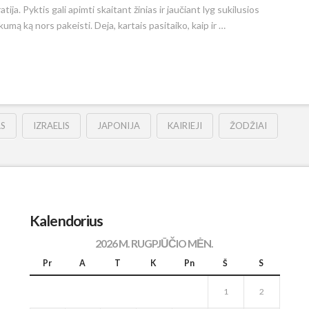
ija. Pyktis gali apimti skaitant žinias ir jaučiant lyg sukilusios
umą ką nors pakeisti. Deja, kartais pasitaiko, kaip ir …
S
IZRAELIS
JAPONIJA
KAIRIEJI
ŽODŽIAI
Kalendorius
2026 M. RUGPJŪČIO MĖN.
Pr
A
T
K
Pn
Š
S
1
2