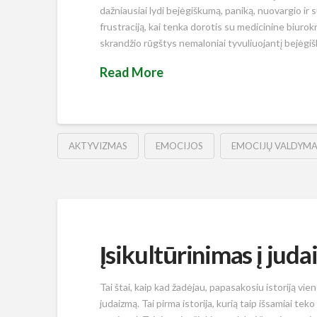
dažniausiai lydi bejėgiškumą, paniką, nuovargio ir s
frustraciją, kai tenka dorotis su medicinine biurokrat
skrandžio rūgštys nemaloniai tyvuliuojantį bejėgišk
Read More
AKTYVIZMAS
EMOCIJOS
EMOCIJŲ VALDYMA
Įsikultūrinimas į juda
Tai štai, kaip kad žadėjau, papasakosiu istoriją vie
judaizmą. Tai pirma istorija, kurią taip išsamiai tek