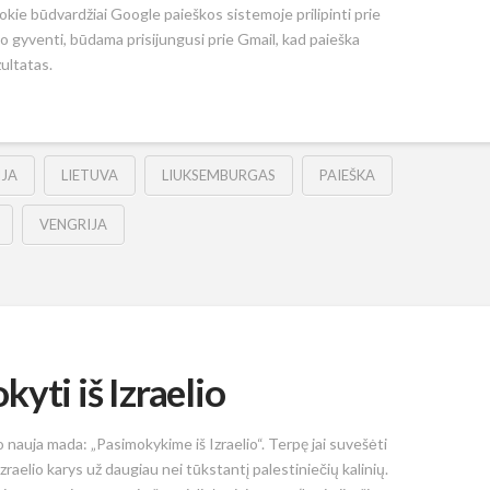
kie būdvardžiai Google paieškos sistemoje prilipinti prie
eko gyventi, būdama prisijungusi prie Gmail, kad paieška
zultatas.
IJA
LIETUVA
LIUKSEMBURGAS
PAIEŠKA
VENGRIJA
yti iš Izraelio
 nauja mada: „Pasimokykime iš Izraelio“. Terpę jai suvešėti
raelio karys už daugiau nei tūkstantį palestiniečių kalinių.