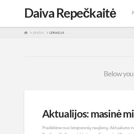
Daiva Repečkaitė
HOME
ĮRAŠAI
IZRAELIS
Below you'l
Aktualijos: masinė m
Pradėkime nuo lengvesnių naujienų. Aktualumo nep