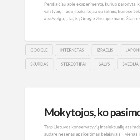
Perskaičiau apie eksperimentą, kuriuo parodyta, ko
valstybių. Tada jį pakartojau su šalimis, kuriose t
atsižvelgtų į tai, ką Google žino apie mane. Štai re
GOOGLE
INTERNETAS
IZRAELIS
JAPON
SKURDAS
STEREOTIPAI
ŠALYS
ŠVEDIJA
Mokytojos, ko pasimok
Tarp Lietuvos konservatyvių intelektualių atsirado
sudarė nesenas apsikeitimas belaisviais – vienas Iz