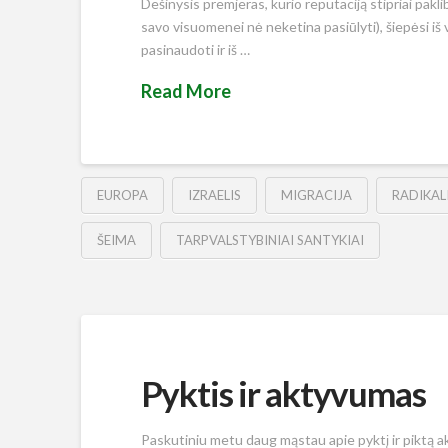
Dešinysis premjeras, kurio reputaciją stipriai pakli
savo visuomenei nė neketina pasiūlyti), šiepėsi iš
pasinaudoti ir iš …
Read More
EUROPA
IZRAELIS
MIGRACIJA
RADIKAL
ŠEIMA
TARPVALSTYBINIAI SANTYKIAI
Pyktis ir aktyvumas
Paskutiniu metu daug mąstau apie pyktį ir piktą ak