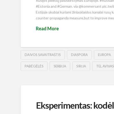
Rusijos piliečių pasiskirstymas Europoje. #Russia
#Estonia and #German. via @kommersant pic.tw
Estijoje skubiai kuriami žiniasklaidos kanalai rusų
counter-propaganda measure,but to improve med
Read More
DAIVOS SAVAITRAŠTIS
DIASPORA
EUROPA
PABĖGĖLĖS
SERBIJA
SIRIJA
TEL AVIVAS
Eksperimentas: kodėl [