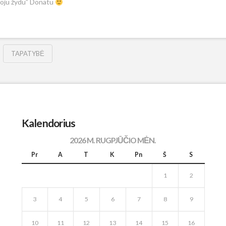
ujuoju žydu” Donatu
TAPATYBĖ
Kalendorius
2026 M. RUGPJŪČIO MĖN.
Pr
A
T
K
Pn
Š
S
1
2
3
4
5
6
7
8
9
10
11
12
13
14
15
16