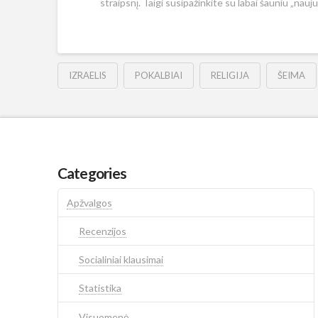
straipsnį. Taigi susipažinkite su labai šauniu „na
IZRAELIS
POKALBIAI
RELIGIJA
ŠEIMA
Categories
Apžvalgos
Recenzijos
Socialiniai klausimai
Statistika
Visuomenė