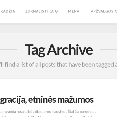
PRADŽIA
ŽURNALISTIKA
MENAI
APŽVALGOS
Tag Archive
l find a list of all posts that have been tagged 
igracija, etninės mažumos
raranda rusakalbės diasporos klausimai. Štai čia parodytas