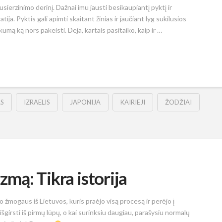
usierzinimo derinį. Dažnai imu jausti besikaupiantį pyktį ir
ija. Pyktis gali apimti skaitant žinias ir jaučiant lyg sukilusios
umą ką nors pakeisti. Deja, kartais pasitaiko, kaip ir …
S
IZRAELIS
JAPONIJA
KAIRIEJI
ŽODŽIAI
izmą: Tikra istorija
no žmogaus iš Lietuvos, kuris praėjo visą procesą ir perėjo į
o išgirsti iš pirmų lūpų, o kai surinksiu daugiau, parašysiu normalų