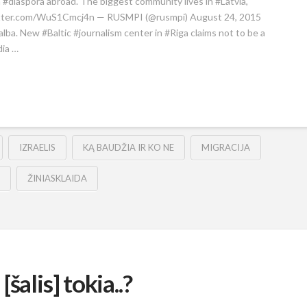
n #diaspora abroad. The biggest community lives in #Latvia,
itter.com/WuS1Cmcj4n — RUSMPI (@rusmpi) August 24, 2015
 kalba. New #Baltic #journalism center in #Riga claims not to be a
ia …
IZRAELIS
KĄ BAUDŽIA IR KO NE
MIGRACIJA
ŽINIASKLAIDA
šalis] tokia..?