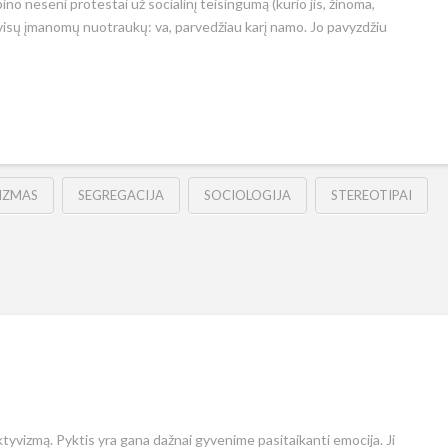
bino neseni protestai už socialinį teisingumą (kurio jis, žinoma,
 visų įmanomų nuotraukų: va, parvedžiau karį namo. Jo pavyzdžiu
IZMAS
SEGREGACIJA
SOCIOLOGIJA
STEREOTIPAI
tyvizmą. Pyktis yra gana dažnai gyvenime pasitaikanti emocija. Ji