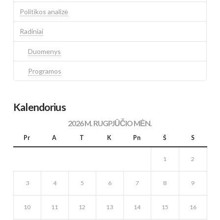
Politikos analizė
Radiniai
Duomenys
Programos
Kalendorius
2026 M. RUGPJŪČIO MĖN.
Pr
A
T
K
Pn
Š
S
1
2
3
4
5
6
7
8
9
10
11
12
13
14
15
16