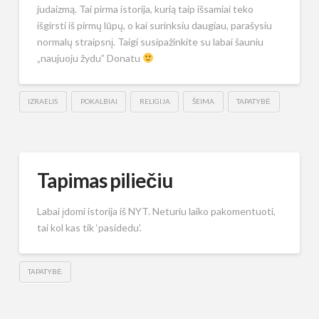
judaizmą. Tai pirma istorija, kurią taip išsamiai teko
išgirsti iš pirmų lūpų, o kai surinksiu daugiau, parašysiu
normalų straipsnį. Taigi susipažinkite su labai šauniu
„naujuoju žydu” Donatu
IZRAELIS
POKALBIAI
RELIGIJA
ŠEIMA
TAPATYBĖ
Tapimas piliečiu
Labai įdomi istorija iš NYT. Neturiu laiko pakomentuoti,
tai kol kas tik ‘pasidedu’.
TAPATYBĖ