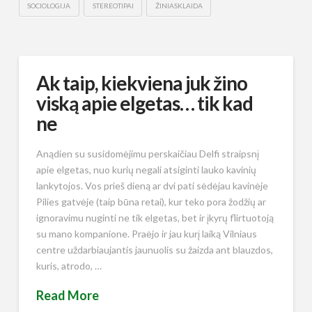
SOCIOLOGIJA
STEREOTIPAI
ŽINIASKLAIDA
Ak taip, kiekviena juk žino
viską apie elgetas… tik kad
ne
Anądien su susidomėjimu perskaičiau Delfi straipsnį
apie elgetas, nuo kurių negali atsiginti lauko kavinių
lankytojos. Vos prieš dieną ar dvi pati sėdėjau kavinėje
Pilies gatvėje (taip būna retai), kur teko pora žodžių ar
ignoravimu nuginti ne tik elgetas, bet ir įkyrų flirtuotoją
su mano kompanione. Praėjo ir jau kurį laiką Vilniaus
centre uždarbiaujantis jaunuolis su žaizda ant blauzdos,
kuris, atrodo, …
Read More