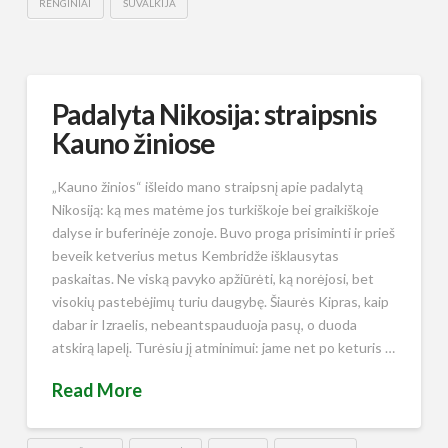
RENGINIAI
SUVALKIJA
Padalyta Nikosija: straipsnis
Kauno žiniose
„Kauno žinios“ išleido mano straipsnį apie padalytą
Nikosiją: ką mes matėme jos turkiškoje bei graikiškoje
dalyse ir buferinėje zonoje. Buvo proga prisiminti ir prieš
beveik ketverius metus Kembridže išklausytas
paskaitas. Ne viską pavyko apžiūrėti, ką norėjosi, bet
visokių pastebėjimų turiu daugybę. Šiaurės Kipras, kaip
dabar ir Izraelis, nebeantspauduoja pasų, o duoda
atskirą lapelį. Turėsiu jį atminimui: jame net po keturis …
Read More