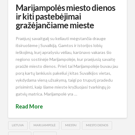
Marijampolės miesto dienos
ir kiti pastebėjimai
gražėjančiame mieste
Praėjusį savaitgalį su keliauti mėgstančia drauge
išsiruošėme į Suvalkiją. Gamtos ir istorijos lobių
ieškojimą, kurį aprašysiu vėliau, karūnavo vakaras šio
regiono sostinėje Marijampolėje, kur praėjusią savaitę
praūžė miesto dienos. Prieš tai Marijampolėje buvau jau
porą kartų lankiusis pakeliui į kitas Suvalkijos vietas,
vykdydama vieną užsakymą, taigi po truputį pradedu
prisiminti, kaip šiame mieste kryžiuojasi tvarkingų jo
gatvių matrica. Marijampolė yra …
Read More
LIETUVA
MARIJAMPOLĖ
MIESTAI
MIESTO DIENOS