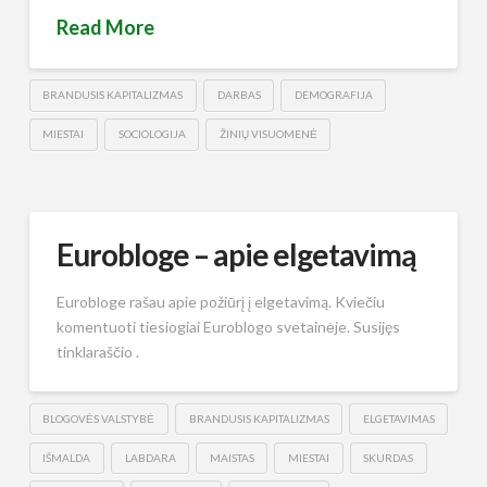
Read More
BRANDUSIS KAPITALIZMAS
DARBAS
DEMOGRAFIJA
MIESTAI
SOCIOLOGIJA
ŽINIŲ VISUOMENĖ
Eurobloge – apie elgetavimą
Eurobloge rašau apie požiūrį į elgetavimą. Kviečiu
komentuoti tiesiogiai Euroblogo svetainėje. Susijęs
tinklaraščio .
BLOGOVĖS VALSTYBĖ
BRANDUSIS KAPITALIZMAS
ELGETAVIMAS
IŠMALDA
LABDARA
MAISTAS
MIESTAI
SKURDAS