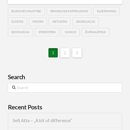
BLOGOVĖS VALSTYBĖ
BRANDUSIS KAPITALIZMAS
ELGETAVIMAS
ELGETOS
MIESTAI
NETURTAS
SEGREGACIJA
SOCIOLOGIJA
STEREOTIPAI
VILNIUS
ŽURNALISTIKA
1
2
3
Search
Search
Recent Posts
Sefi Atta – „A bit of difference“