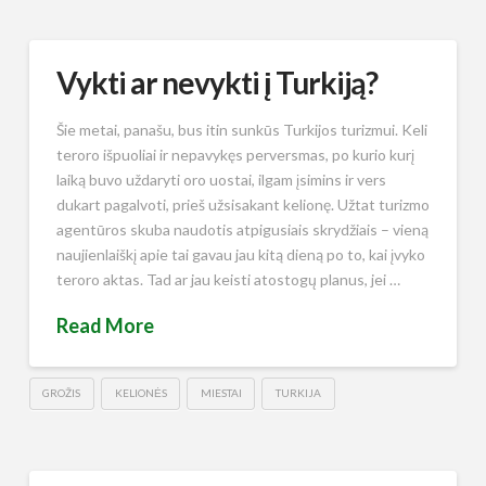
Vykti ar nevykti į Turkiją?
Šie metai, panašu, bus itin sunkūs Turkijos turizmui. Keli
teroro išpuoliai ir nepavykęs perversmas, po kurio kurį
laiką buvo uždaryti oro uostai, ilgam įsimins ir vers
dukart pagalvoti, prieš užsisakant kelionę. Užtat turizmo
agentūros skuba naudotis atpigusiais skrydžiais – vieną
naujienlaiškį apie tai gavau jau kitą dieną po to, kai įvyko
teroro aktas. Tad ar jau keisti atostogų planus, jei …
Read More
GROŽIS
KELIONĖS
MIESTAI
TURKIJA