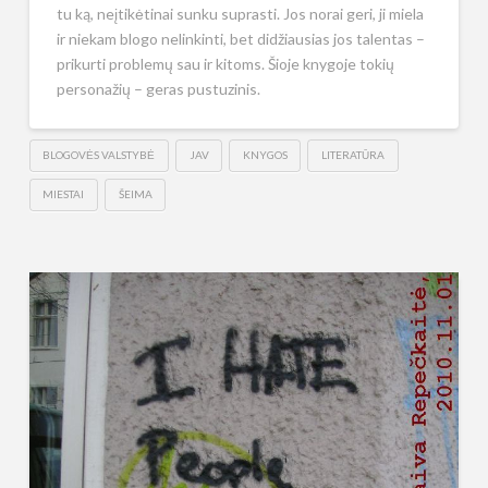
tu ką, neįtikėtinai sunku suprasti. Jos norai geri, ji miela
ir niekam blogo nelinkinti, bet didžiausias jos talentas –
prikurti problemų sau ir kitoms. Šioje knygoje tokių
personažių – geras pustuzinis.
BLOGOVĖS VALSTYBĖ
JAV
KNYGOS
LITERATŪRA
MIESTAI
ŠEIMA