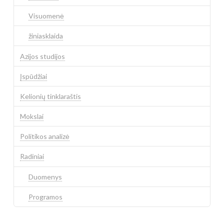
Visuomenė
žiniasklaida
Azijos studijos
Įspūdžiai
Kelionių tinklaraštis
Mokslai
Politikos analizė
Radiniai
Duomenys
Programos