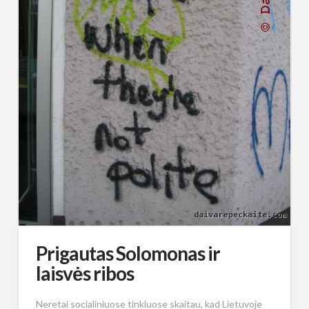
Prigautas Solomonas ir
laisvės ribos
Neretai socialiniuose tinkluose skaitau, kad Lietuvoje