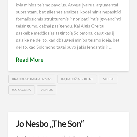
kyla minios teismo pavojus. Atvejai įvairūs, argumentai
suprantami, bet gilesnės analizės, kodėl minia nepasitiki
formaliosiomis struktūromis ir nori pati imtis įgyvendinti
teisingumo, dažnai pasigendu. Kai Algis Greitai
paskelbė medžiosiąs tagintoją Solomoną, daug kas jį
palaikė ne dėl to, kad džiaugėsi minios teismo idėja, bet
dėl to, kad Solomono tagai buvo į akis lendantis ir …
Read More
BRANDUSIS KAPITALIZMAS
KĄ BAUDŽIA IR KO NE
MIESTAI
SOCIOLOGIJA
VILNIUS
Jo Nesbo „The Son“