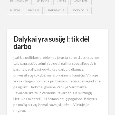
KAUNO ŽINIOS
KELIONĖS
KIPRAS
KONFLIKTAI
MIESTAI
NIKOSIJA
SEGREGACIJA
SOCIOLOGIJA
Dalykai yra susiję I: tik dėl
darbo
Įvairias politikos problemas įprasta spręsti atskirai, nes
taip paprasčiau administruoti, galima specializuotis ir
pan. Taip gali pasirodyti, kad darbo trūkumas,
universitetų kokybė, maisto kainos ir kamščiai Vilniuje
yra skirtingos politikos problemos. Tačiau pamėginkime
pasigilinti. Tarkime, gyvena Vilniuje Vardmantė
Pavardauskaitė ir Vardenis Pavardenis iš skirtingų
Lietuvos miestelių. Iš šeimos daug pagalbos, išskyrus
po maišą bulvių žiemai, savo įsikūrimui Vilniuje jie
negavo. …