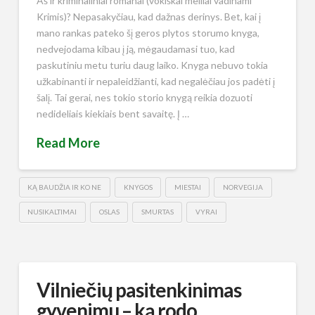
Aš ir kriminaliniai romanai (vokiškai meiliai vadinami
Krimis)? Nepasakyčiau, kad dažnas derinys. Bet, kai į
mano rankas pateko šį geros plytos storumo knyga,
nedvejodama kibau į ją, mėgaudamasi tuo, kad
paskutiniu metu turiu daug laiko. Knyga nebuvo tokia
užkabinanti ir nepaleidžianti, kad negalėčiau jos padėti į
šalį. Tai gerai, nes tokio storio knygą reikia dozuoti
nedideliais kiekiais bent savaitę. Į …
Read More
KĄ BAUDŽIA IR KO NE
KNYGOS
MIESTAI
NORVEGIJA
NUSIKALTIMAI
OSLAS
SMURTAS
VYRAI
Vilniečių pasitenkinimas
gyvenimu – ką rodo