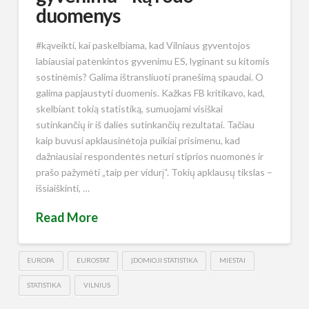
duomenys
#kąveikti, kai paskelbiama, kad Vilniaus gyventojos
labiausiai patenkintos gyvenimu ES, lyginant su kitomis
sostinėmis? Galima ištransliuoti pranešimą spaudai. O
galima papjaustyti duomenis. Kažkas FB kritikavo, kad,
skelbiant tokią statistiką, sumuojami visiškai
sutinkančių ir iš dalies sutinkančių rezultatai. Tačiau
kaip buvusi apklausinėtoja puikiai prisimenu, kad
dažniausiai respondentės neturi stiprios nuomonės ir
prašo pažymėti „taip per vidurį“. Tokių apklausų tikslas –
išsiaiškinti, …
Read More
EUROPA
EUROSTAT
ĮDOMIOJI STATISTIKA
MIESTAI
STATISTIKA
VILNIUS