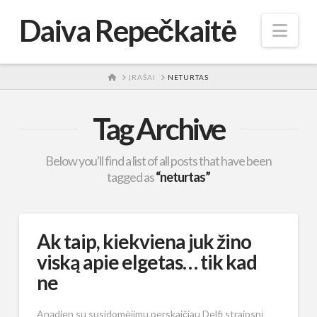
Daiva Repečkaitė
Nav
HOME
ĮRAŠAI
NETURTAS
Tag Archive
Below you'll find a list of all posts that have been
tagged as
“neturtas”
Ak taip, kiekviena juk žino
viską apie elgetas… tik kad
ne
Anądien su susidomėjimu perskaičiau Delfi straipsnį