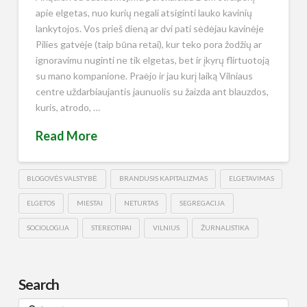
apie elgetas, nuo kurių negali atsiginti lauko kavinių
lankytojos. Vos prieš dieną ar dvi pati sėdėjau kavinėje
Pilies gatvėje (taip būna retai), kur teko pora žodžių ar
ignoravimu nuginti ne tik elgetas, bet ir įkyrų flirtuotoją
su mano kompanione. Praėjo ir jau kurį laiką Vilniaus
centre uždarbiaujantis jaunuolis su žaizda ant blauzdos,
kuris, atrodo, …
Read More
BLOGOVĖS VALSTYBĖ
BRANDUSIS KAPITALIZMAS
ELGETAVIMAS
ELGETOS
MIESTAI
NETURTAS
SEGREGACIJA
SOCIOLOGIJA
STEREOTIPAI
VILNIUS
ŽURNALISTIKA
Search
Search