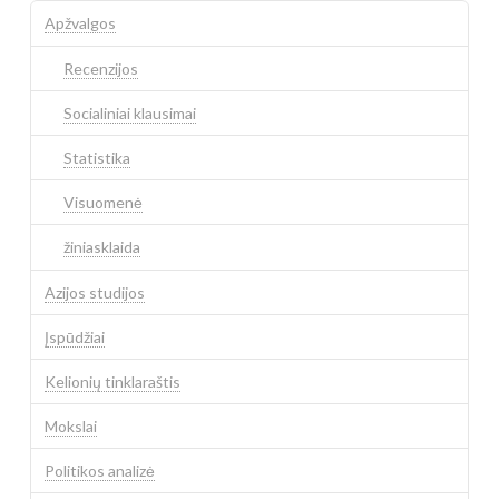
Apžvalgos
Recenzijos
Socialiniai klausimai
Statistika
Visuomenė
žiniasklaida
Azijos studijos
Įspūdžiai
Kelionių tinklaraštis
Mokslai
Politikos analizė