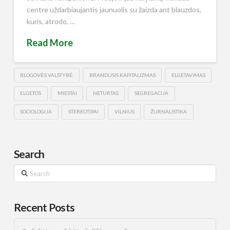
centre uždarbiaujantis jaunuolis su žaizda ant blauzdos,
kuris, atrodo, …
Read More
BLOGOVĖS VALSTYBĖ
BRANDUSIS KAPITALIZMAS
ELGETAVIMAS
ELGETOS
MIESTAI
NETURTAS
SEGREGACIJA
SOCIOLOGIJA
STEREOTIPAI
VILNIUS
ŽURNALISTIKA
Search
Search
Recent Posts