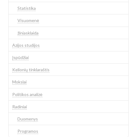
Statistika
Visuomenė
žiniasklaida
Azijos studijos
Įspūdžiai
Kelionių tinklaraštis
Mokslai
Politikos analizė
Radiniai
Duomenys
Programos