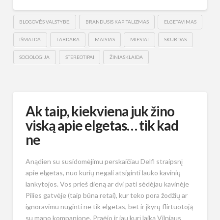
BLOGOVĖS VALSTYBĖ
BRANDUSIS KAPITALIZMAS
ELGETAVIMAS
IŠMALDA
LABDARA
MAISTAS
MIESTAI
SKURDAS
SOCIOLOGIJA
STEREOTIPAI
ŽINIASKLAIDA
Ak taip, kiekviena juk žino
viską apie elgetas… tik kad
ne
Anądien su susidomėjimu perskaičiau Delfi straipsnį
apie elgetas, nuo kurių negali atsiginti lauko kavinių
lankytojos. Vos prieš dieną ar dvi pati sėdėjau kavinėje
Pilies gatvėje (taip būna retai), kur teko pora žodžių ar
ignoravimu nuginti ne tik elgetas, bet ir įkyrų flirtuotoją
su mano kompanione. Praėjo ir jau kurį laiką Vilniaus