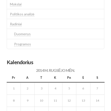
Mokslai
Politikos analizė
Radiniai
Duomenys
Programos
Kalendorius
2014 M. RUGSĖJO MĖN.
Pr
A
T
K
Pn
Š
S
1
2
3
4
5
6
7
8
9
10
11
12
13
14