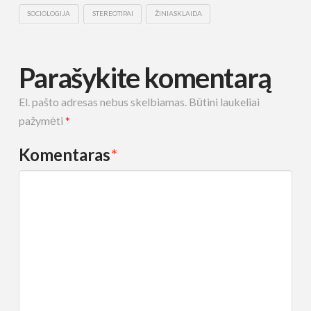
SOCIOLOGIJA
STEREOTIPAI
ŽINIASKLAIDA
Parašykite komentarą
El. pašto adresas nebus skelbiamas.
Būtini laukeliai
pažymėti
*
Komentaras
*