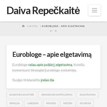
Daiva Repečkaitė
Nav
HOME
ĮRAŠAI
EUROBLOGE - APIE ELGETAVIMĄ
Eurobloge – apie elgetavimą
Eurobloge
rašau apie požiūrį į elgetavimą
. Kviečiu
komentuoti tiesiogiai Euroblogo svetainėje.
Susijęs tinklaraščio
įrašas čia
.
BLOGOVĖS VALSTYBĖ
BRANDUSIS KAPITALIZMAS
ELGETAVIMAS
IŠMALDA
LABDARA
MAISTAS
MIESTAI
SKURDAS