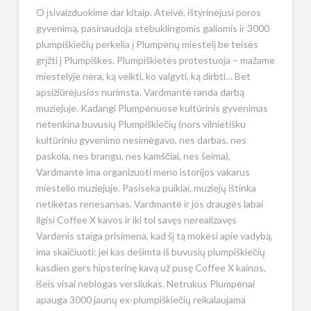
O įsivaizduokime dar kitaip. Ateivė, ištyrinėjusi poros
gyvenimą, pasinaudoja stebuklingomis galiomis ir 3000
plumpiškiečių perkelia į Plumpėnų miestelį be teisės
grįžti į Plumpiškes. Plumpiškietės protestuoja – mažame
miestelyje nėra, ką veikti, ko valgyti, ką dirbti… Bet
apsižiūrėjusios nurimsta. Vardmantė randa darbą
muziejuje. Kadangi Plumpėnuose kultūrinis gyvenimas
netenkina buvusių Plumpiškiečių (nors vilnietišku
kultūriniu gyvenimo nesimėgavo, nes darbas, nes
paskola, nes brangu, nes kamščiai, nes šeima),
Vardmantė ima organizuoti meno istorijos vakarus
miestelio muziejuje. Pasiseka puikiai, muziejų ištinka
netikėtas renesansas. Vardmantė ir jos draugės labai
ilgisi Coffee X kavos ir iki tol savęs nerealizavęs
Vardenis staiga prisimena, kad šį tą mokėsi apie vadybą,
ima skaičiuoti: jei kas dešimta iš buvusių plumpiškiečių
kasdien gers hipsterinę kavą už pusę Coffee X kainos,
išeis visai neblogas versliukas. Netrukus Plumpėnai
apauga 3000 jaunų ex-plumpiškiečių reikalaujama