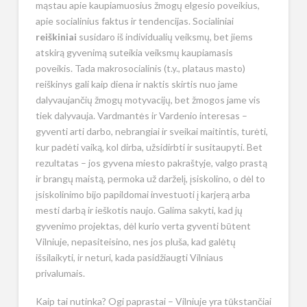
mąstau apie kaupiamuosius žmogų elgesio poveikius,
apie socialinius faktus ir tendencijas. Socialiniai
reiškiniai
susidaro iš individualių veiksmų, bet jiems
atskirą gyvenimą suteikia veiksmų kaupiamasis
poveikis. Tada makrosocialinis (t.y., plataus masto)
reiškinys gali kaip diena ir naktis skirtis nuo jame
dalyvaujančių žmogų motyvacijų, bet žmogos jame vis
tiek dalyvauja. Vardmantės ir Vardenio interesas –
gyventi arti darbo, nebrangiai ir sveikai maitintis, turėti,
kur padėti vaiką, kol dirba, užsidirbti ir susitaupyti. Bet
rezultatas – jos gyvena miesto pakraštyje, valgo prastą
ir brangų maistą, permoka už darželį, įsiskolino, o dėl to
įsiskolinimo bijo papildomai investuoti į karjerą arba
mesti darbą ir ieškotis naujo. Galima sakyti, kad jų
gyvenimo projektas, dėl kurio verta gyventi būtent
Vilniuje, nepasiteisino, nes jos pluša, kad galėtų
išsilaikyti, ir neturi, kada pasidžiaugti Vilniaus
privalumais.
Kaip tai nutinka? Ogi paprastai – Vilniuje yra tūkstančiai