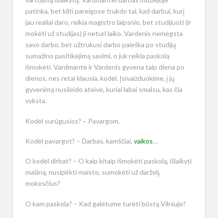
patinka, bet kilti pareigose trukdo tai, kad darbui, kurį
jau realiai daro, reikia magistro laipsnio, bet studijuoti (ir
mokėti už studijas) ji neturi laiko. Vardenis nemėgsta
savo darbo, bet užtrukusi darbo paieška po studijų
sumažino pasitikėjimą savimi, o juk reikia paskolą
išmokėti. Vardmantė ir Vardenis gyvena taip diena po
dienos, nes retai klausia, kodėl. Įsivaizduokime, į jų
gyvenimą nusileido ateivė, kuriai labai smalsu, kas čia
vyksta.
Kodėl surūgusios? – Pavargom.
Kodėl pavargot? – Darbas, kamščiai,
vaikos
…
O kodėl dirbat? – O kaip kitaip išmokėti paskolą, išlaikyti
mašiną, nusipirkti maisto, sumokėti už darželį,
mokesčius?
O kam paskola? – Kad galėtume turėti būstą Vilniuje?