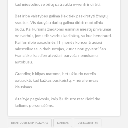
kad miesteliuose būtų patrauklu gyventi ir dirbti.
Bet ir be valstybės galima šiek tiek paskirstyti žmogų
srautus. Vis daugiau darbų galima dirbti nuotoliniu
būdu. Kai kurioms žmogoms esminiai miestų privalumai
nesvarbūs, joms tik svarbu, kad būtų, su kuo bendrauti.
Kalifornijoje pasaulinės IT įmonės koncentruojasi
miesteliuose, o darbuotojas, kurios nori gyventi San
Franciske, kasdien atveža ir parveža nemokamu
autobusu.
Grandinę ir kilpas matome, bet už kurio narelio
patraukti, kad kažkas pasikeistų, – nėra lengvas
klausimas.
Ateityje pagalvosiu, kaip iš užburto rato išeiti dar
kelioms personažėms.
BRANDUSIS KAPITALIZMAS
DARBAS
DEMOGRAFIJA