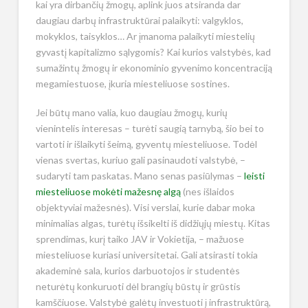
kai yra dirbančių žmogų, aplink juos atsiranda dar
daugiau darbų infrastruktūrai palaikyti: valgyklos,
mokyklos, taisyklos… Ar įmanoma palaikyti miestelių
gyvastį kapitalizmo sąlygomis? Kai kurios valstybės, kad
sumažintų žmogų ir ekonominio gyvenimo koncentraciją
megamiestuose, įkuria miesteliuose sostines.
Jei būtų mano valia, kuo daugiau žmogų, kurių
vienintelis interesas – turėti saugią tarnybą, šio bei to
vartoti ir išlaikyti šeimą, gyventų miesteliuose. Todėl
vienas svertas, kuriuo gali pasinaudoti valstybė, –
sudaryti tam paskatas. Mano senas pasiūlymas –
leisti
miesteliuose mokėti mažesnę algą
(nes išlaidos
objektyviai mažesnės). Visi verslai, kurie dabar moka
minimalias algas, turėtų išsikelti iš didžiųjų miestų. Kitas
sprendimas, kurį taiko JAV ir Vokietija, – mažuose
miesteliuose kuriasi universitetai. Gali atsirasti tokia
akademinė sala, kurios darbuotojos ir studentės
neturėtų konkuruoti dėl brangių būstų ir grūstis
kamščiuose. Valstybė galėtų investuoti į infrastruktūrą,