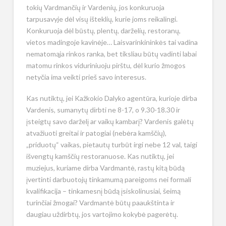
tokių Vardmančių ir Vardenių, jos konkuruoja
tarpusavyje dėl visų išteklių, kurie joms reikalingi.
Konkuruoja dėl būstų, plentų, darželių, restoranų,
vietos madingoje kavinėje… Laisvarinkininkės tai vadina
nematomąja rinkos ranka, bet tiksliau būtų vadinti labai
matomu rinkos viduriniuoju pirštu, dėl kurio žmogos
netyčia ima veikti prieš savo interesus.
Kas nutiktų, jei Kažkokio Dalyko agentūra, kurioje dirba
Vardenis, sumanytų dirbti ne 8-17, o 9.30-18.30 ir
įsteigtų savo darželį ar vaikų kambarį? Vardenis galėtų
atvažiuoti greitai ir patogiai (nebėra kamščių),
„priduotų“ vaikas, pietautų turbūt irgi nebe 12 val, taigi
išvengtų kamščių restoranuose. Kas nutiktų, jei
muziejus, kuriame dirba Vardmantė, rastų kitą būdą
įvertinti darbuotojų tinkamumą pareigoms nei formali
kvalifikacija – tinkamesnį būdą įsiskolinusiai, šeimą
turinčiai žmogai? Vardmantė būtų paaukštinta ir
daugiau uždirbtų, jos vartojimo kokybė pagerėtų.