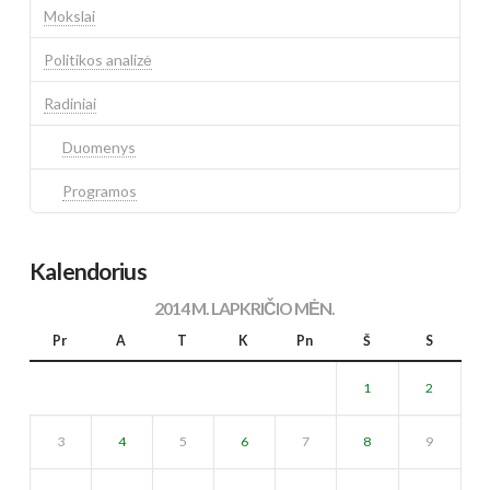
Mokslai
Politikos analizė
Radiniai
Duomenys
Programos
Kalendorius
2014 M. LAPKRIČIO MĖN.
Pr
A
T
K
Pn
Š
S
1
2
3
4
5
6
7
8
9