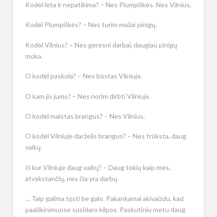
Kodėl lėta ir nepatikima? – Nes Plumpiškės. Nes Vilnius.
Kodėl Plumpiškės? – Nes turim mažai pinigų.
Kodėl Vilnius? – Nes geresni darbai, daugiau pinigų
moka.
O kodėl paskola? – Nes būstas Vilniuje.
O kam jis jums? – Nes norim dirbti Vilniuje.
O kodėl maistas brangus? – Nes Vilnius.
O kodėl Vilniuje darželis brangus? – Nes trūksta, daug
vaikų.
Iš kur Vilniuje daug vaikų? – Daug tokių kaip mes,
atvykstančių, nes čia yra darbų.
… Taip galima tęsti be galo. Pakankamai akivaizdu, kad
paaiškinimuose susidaro kilpos. Paskutiniu metu daug