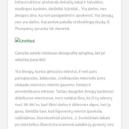
infrastruktūra: atsiranda dviračių takai ir taisyklos,
madingos kavinės, darželiai, būreliai… Yra darbo, nes
žmogos žino, ką nori pasigaminti ir apsikeisti. Yra žmogų,
nes yra darbo. Kai ateivė pakelia stebuklingą skydą, iš
Plumpėnų sprunka tik vienetai.
Gamyba sukėlė miestuose demografinį sprogimą, bet jai
nebūtina juose likti.
Yra žmogų, kurios gimusios miestui, ir net pats
patogiausias, žaliausias, sveikiausias miestelis joms
niekada neatstos miesto gausmo, tempo ir
anonimiškumo minioje. Tačiau daugybė žmogų kankinasi
dideliuose miestuose, nors nelabai žino, ko iš tų miestų
nori, tik dėl to, kad tikisi darbo ir didesnės algos, bet ją
gavę, išleidžia tam, kad išgyventų mieste (paskola,
važinėjimas, biurokratiniai pietūs…). Sovietiniais laikais
po miestelius išbarstyta pramonė palaikė jų gyvastį, nes