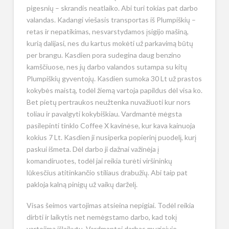
pigesnių – skrandis neatlaiko. Abi turi tokias pat darbo
valandas. Kadangi viešasis transportas iš Plumpiškių –
retas ir nepatikimas, nesvarstydamos įsigijo mašiną,
kurią dalijasi, nes du kartus mokėti už parkavimą būtų
per brangu. Kasdien pora sudegina daug benzino
kamščiuose, nes jų darbo valandos sutampa su kitų
Plumpiškių gyventojų. Kasdien sumoka 30 Lt už prastos
kokybės maistą, todėl žiemą vartoja papildus dėl visa ko.
Bet pietų pertraukos neužtenka nuvažiuoti kur nors
toliau ir pavalgyti kokybiškiau. Vardmantė mėgsta
pasilepinti tinklo Coffee X kavinėse, kur kava kainuoja
kokius 7 Lt. Kasdien ji nusiperka popierinį puodelį, kurį
paskui išmeta. Dėl darbo ji dažnai važinėja į
komandiruotes, todėl jai reikia turėti viršininkų
lūkesčius atitinkančio stiliaus drabužių. Abi taip pat
pakloja kalną pinigų už vaikų darželį.
Visas šeimos vartojimas atsieina nepigiai. Todėl reikia
dirbti ir laikytis net nemėgstamo darbo, kad tokį
vartojimą išlaikytų. Vardmantei darbas muziejuje