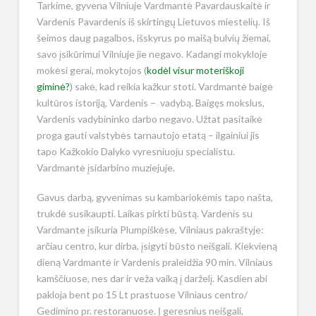
Tarkime, gyvena Vilniuje Vardmantė Pavardauskaitė ir
Vardenis Pavardenis iš skirtingų Lietuvos miestelių. Iš
šeimos daug pagalbos, išskyrus po maišą bulvių žiemai,
savo įsikūrimui Vilniuje jie negavo. Kadangi mokykloje
mokėsi gerai, mokytojos (
kodėl visur moteriškoji
giminė?
) sakė, kad reikia kažkur stoti. Vardmantė baigė
kultūros istoriją, Vardenis – vadybą. Baigęs mokslus,
Vardenis vadybininko darbo negavo. Užtat pasitaikė
proga gauti valstybės tarnautojo etatą – ilgainiui jis
tapo Kažkokio Dalyko vyresniuoju specialistu.
Vardmantė įsidarbino muziejuje.
Gavus darbą, gyvenimas su kambariokėmis tapo našta,
trukdė susikaupti. Laikas pirkti būstą. Vardenis su
Vardmante įsikuria Plumpiškėse, Vilniaus pakraštyje:
arčiau centro, kur dirba, įsigyti būsto neišgali. Kiekvieną
dieną Vardmantė ir Vardenis praleidžia 90 min. Vilniaus
kamščiuose, nes dar ir veža vaiką į darželį. Kasdien abi
pakloja bent po 15 Lt prastuose Vilniaus centro/
Gedimino pr. restoranuose. Į geresnius neišgali,