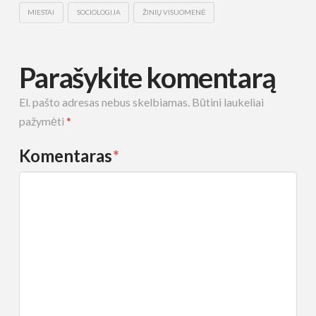
MIESTAI
SOCIOLOGIJA
ŽINIŲ VISUOMENĖ
Parašykite komentarą
El. pašto adresas nebus skelbiamas.
Būtini laukeliai
pažymėti
*
Komentaras
*