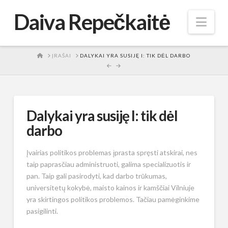
Daiva Repečkaitė
Nav
HOME
ĮRAŠAI
DALYKAI YRA SUSIJĘ I: TIK DĖL DARBO
Dalykai yra susiję I: tik dėl
darbo
Įvairias politikos problemas įprasta spręsti atskirai, nes
taip paprasčiau administruoti, galima specializuotis ir
pan. Taip gali pasirodyti, kad darbo trūkumas,
universitetų kokybė, maisto kainos ir kamščiai Vilniuje
yra skirtingos politikos problemos. Tačiau pamėginkime
pasigilinti.