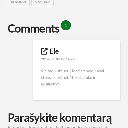
RENGINIAI
SUVALKIJA
Comments
1
Ele
2016-06-02 AT 14:27
Vis žadu užsukti į Marijampolę. Labai
stengsiuosi nebūti Pažaduku ir
apsilankyti.
Parašykite komentarą
El. pašto adresas nebus skelbiamas.
Būtini laukeliai