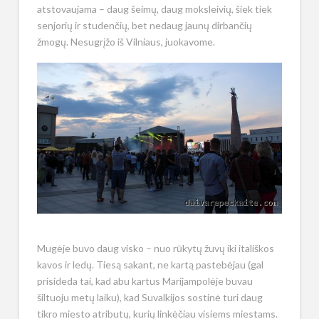
atstovaujama – daug šeimų, daug moksleivių, šiek tiek
senjorių ir studenčių, bet nedaug jaunų dirbančių
žmogų. Nesugrįžo iš Vilniaus, juokavome.
Mugėje buvo daug visko – nuo rūkytų žuvų iki itališkos
kavos ir ledų. Tiesą sakant, ne kartą pastebėjau (gal
prisideda tai, kad abu kartus Marijampolėje buvau
šiltuoju metų laiku), kad Suvalkijos sostinė turi daug
tikro miesto atributų, kurių linkėčiau visiems miestams.