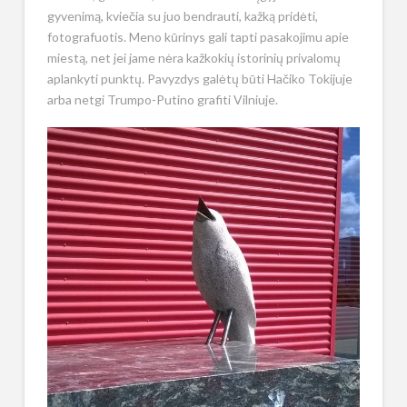
gyvenimą, kviečia su juo bendrauti, kažką pridėti,
fotografuotis. Meno kūrinys gali tapti pasakojimu apie
miestą, net jei jame nėra kažkokių istorinių privalomų
aplankyti punktų. Pavyzdys galėtų būti Hačiko Tokijuje
arba netgi Trumpo-Putino grafiti Vilniuje.