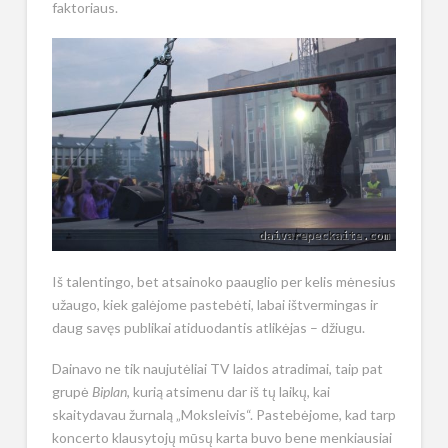
faktoriaus.
Iš talentingo, bet atsainoko paauglio per kelis mėnesius
užaugo, kiek galėjome pastebėti, labai ištvermingas ir
daug savęs publikai atiduodantis atlikėjas – džiugu.
Dainavo ne tik naujutėliai TV laidos atradimai, taip pat
grupė
Biplan
, kurią atsimenu dar iš tų laikų, kai
skaitydavau žurnalą „Moksleivis“. Pastebėjome, kad tarp
koncerto klausytojų mūsų karta buvo bene menkiausiai