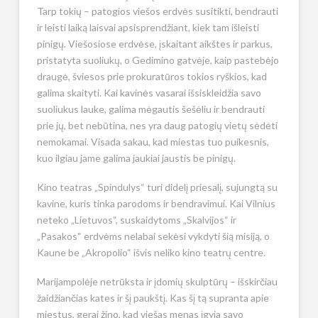
Tarp tokių – patogios viešos erdvės susitikti, bendrauti
ir leisti laiką laisvai apsisprendžiant, kiek tam išleisti
pinigų. Viešosiose erdvėse, įskaitant aikštes ir parkus,
pristatyta suoliukų, o Gedimino gatvėje, kaip pastebėjo
draugė, šviesos prie prokuratūros tokios ryškios, kad
galima skaityti. Kai kavinės vasarai išsiskleidžia savo
suoliukus lauke, galima mėgautis šešėliu ir bendrauti
prie jų, bet nebūtina, nes yra daug patogių vietų sėdėti
nemokamai. Visada sakau, kad miestas tuo puikesnis,
kuo ilgiau jame galima jaukiai jaustis be pinigų.
Kino teatras „Spindulys“ turi didelį priesalį, sujungtą su
kavine, kuris tinka parodoms ir bendravimui. Kai Vilnius
neteko „Lietuvos“, suskaidytoms „Skalvijos“ ir
„Pasakos“ erdvėms nelabai sekėsi vykdyti šią misiją, o
Kaune be „Akropolio“ išvis neliko kino teatrų centre.
Marijampolėje netrūksta ir įdomių skulptūrų – išskirčiau
žaidžiančias kates ir šį paukštį. Kas šį tą supranta apie
miestus, gerai žino, kad viešas menas įgyja savo