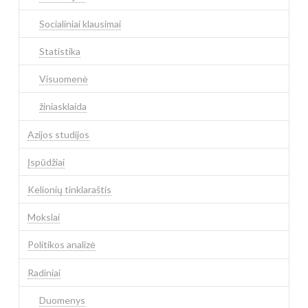
Socialiniai klausimai
Statistika
Visuomenė
žiniasklaida
Azijos studijos
Įspūdžiai
Kelionių tinklaraštis
Mokslai
Politikos analizė
Radiniai
Duomenys