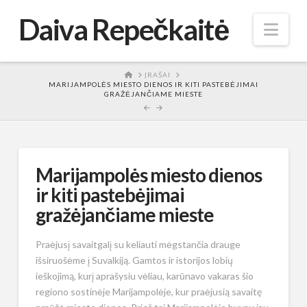
Daiva Repečkaitė
Nav
HOME
ĮRAŠAI
MARIJAMPOLĖS MIESTO DIENOS IR KITI PASTEBĖJIMAI
GRAŽĖJANČIAME MIESTE
Marijampolės miesto dienos
ir kiti pastebėjimai
gražėjančiame mieste
Praėjusį savaitgalį su keliauti mėgstančia drauge
išsiruošėme į Suvalkiją. Gamtos ir istorijos lobių
ieškojimą, kurį aprašysiu vėliau, karūnavo vakaras šio
regiono sostinėje Marijampolėje, kur praėjusią savaitę