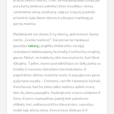
praūžė miesto dienos. Prieš tai Marijampolėje buvau jau
porą kartų lankiusis pakeliui į kitas Suvalkijos vietas,
vykdydama vieną užsakymą, taigi po truputį pradedu
prisiminti, kaip šiame mieste kryžiuojasi tvarkingų jo
gatvių matrica.
Marijampolė yra vienas iš tų miestų, apie kuriuos šauna
mintis „Gražiai tvarkosi!“ Kai pernai ten lankiausi
(parašiau
tekstą
į anglišką tinklaraščio versiją),
stebėjausi reklamuojamų festivalių ir kultūrinių renginių
gausa. Matyt, vis kalakutų ūkio mecenatystė, kuri tikrai
džiugina. Tądien, mums pasivaikščiojus po dailų parką su
kriokliu ir trasomis dviračiams bei riedučiams, iš
pagrindinės aikštės šniokštė mums iš paauglystės gerai
pažįstama muzika – Eminemo, net Mc Hammerio kūriniai.
Keisčiausia, kad be jokios laiko mašinos aplink sceną
šėlo šių dienų paauglės. Kadangi prie scenos priėjome iš
šono, iš karto neatpažinau įvaizdį kiek pakeitusio
atlikėjo, bet, paklaususi kitos klausytojos, supratau,
kodėl taip šėlsta minia. Koncertavo Aleksas iš X