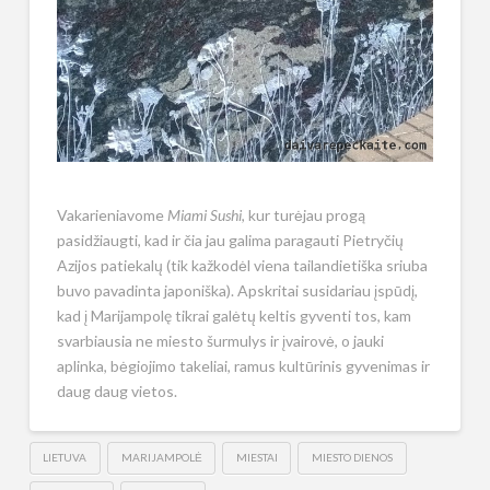
Vakarieniavome
Miami Sushi
, kur turėjau progą
pasidžiaugti, kad ir čia jau galima paragauti Pietryčių
Azijos patiekalų (tik kažkodėl viena tailandietiška sriuba
buvo pavadinta japoniška). Apskritai susidariau įspūdį,
kad į Marijampolę tikrai galėtų keltis gyventi tos, kam
svarbiausia ne miesto šurmulys ir įvairovė, o jauki
aplinka, bėgiojimo takeliai, ramus kultūrinis gyvenimas ir
daug daug vietos.
LIETUVA
MARIJAMPOLĖ
MIESTAI
MIESTO DIENOS