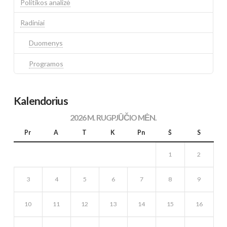
Politikos analizė
Radiniai
Duomenys
Programos
Kalendorius
2026 M. RUGPJŪČIO MĖN.
Pr
A
T
K
Pn
Š
S
1
2
3
4
5
6
7
8
9
10
11
12
13
14
15
16