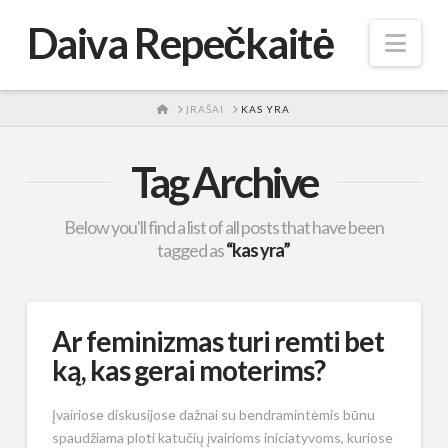
Daiva Repečkaitė
Nav
HOME
ĮRAŠAI
KAS YRA
Tag Archive
Below you'll find a list of all posts that have been
tagged as
“kas yra”
Ar feminizmas turi remti bet
ką, kas gerai moterims?
Įvairiose diskusijose dažnai su bendramintėmis būnu
spaudžiama ploti katučių įvairioms iniciatyvoms, kuriose