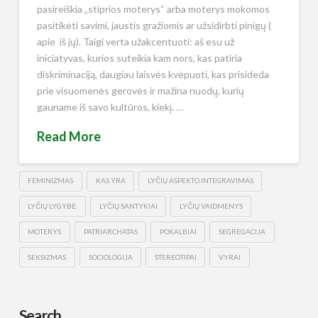
pasireiškia „stiprios moterys“ arba moterys mokomos
pasitikėti savimi, jaustis gražiomis ar užsidirbti pinigų (
apie iš jų). Taigi verta užakcentuoti: aš esu už
iniciatyvas, kurios suteikia kam nors, kas patiria
diskriminaciją, daugiau laisvės kvėpuoti, kas prisideda
prie visuomenės gerovės ir mažina nuodų, kurių
gauname iš savo kultūros, kiekį. …
Read More
FEMINIZMAS
KAS YRA
LYČIŲ ASPEKTO INTEGRAVIMAS
LYČIŲ LYGYBĖ
LYČIŲ SANTYKIAI
LYČIŲ VAIDMENYS
MOTERYS
PATRIARCHATAS
POKALBIAI
SEGREGACIJA
SEKSIZMAS
SOCIOLOGIJA
STEREOTIPAI
VYRAI
Search