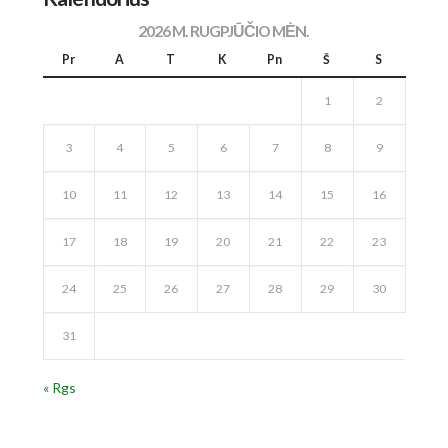
2026 M. RUGPJŪČIO MĖN.
Pr
A
T
K
Pn
Š
S
1
2
3
4
5
6
7
8
9
10
11
12
13
14
15
16
17
18
19
20
21
22
23
24
25
26
27
28
29
30
31
« Rgs