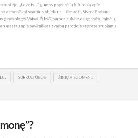
uotėje, „Love is…“ gumos popierėlių ir žurnalų apie
 man asmeniškai svarbius objektus – filmuotą Sister Barbara
s ginekologei Vaivai. Ši MO paroda sukėlė daug įvairių minčių,
iandien mąstau apie saviraiškos svarbą parodoje reprezentuojamu
ODA
SUBKULTŪROS
ŽINIŲ VISUOMENĖ
uomonę”?