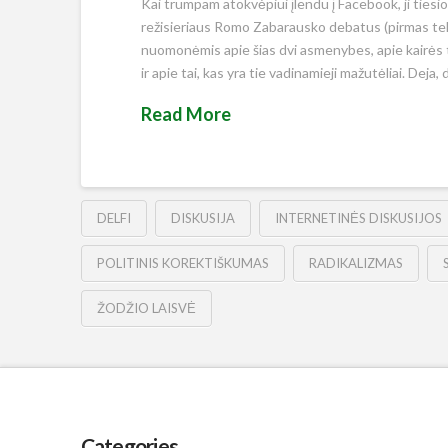
Kai trumpam atokvėpiui įlendu į Facebook, ji tiesiog
režisieriaus Romo Zabarausko debatus (pirmas teksta
nuomonėmis apie šias dvi asmenybes, apie kairės t
ir apie tai, kas yra tie vadinamieji mažutėliai. Deja
Read More
DELFI
DISKUSIJA
INTERNETINĖS DISKUSIJOS
POLITINIS KOREKTIŠKUMAS
RADIKALIZMAS
ŽODŽIO LAISVĖ
Categories