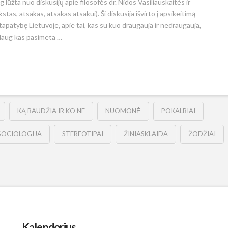
 lūžta nuo diskusijų apie filosofės dr. Nidos Vasiliauskaitės ir
s, atsakas, atsakas atsakui). Ši diskusija išvirto į apsikeitimą
apatybę Lietuvoje, apie tai, kas su kuo draugauja ir nedraugauja,
, daug kas pasimeta …
KĄ BAUDŽIA IR KO NE
NUOMONĖ
POKALBIAI
SOCIOLOGIJA
STEREOTIPAI
ŽINIASKLAIDA
ŽODŽIAI
Kalendorius