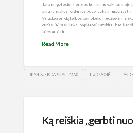
Tarp megztosios beretės kostiumo vakuuminėje pak
paranormalius reiškinius buvo jauku ir miela rasti
Valuckas anglų kalbos pamokėlių medžiagą ir laišku
kurias, jei rasiu laiko, paplėtosiu atskirai, bet š
laikotarpiu ir …
Read More
BRANDUSIS KAPITALIZMAS
NUOMONĖ
PAR
Ką reiškia „gerbti n