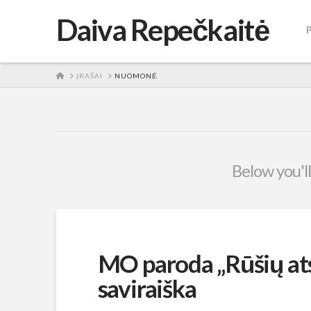
Daiva Repečkaitė
HOME
ĮRAŠAI
NUOMONĖ
Below you'll
MO paroda „Rūšių ats
saviraiška