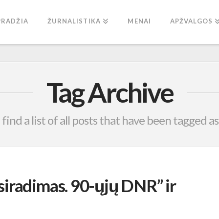
PRADŽIA
ŽURNALISTIKA
MENAI
APŽVALGOS
Tag Archive
 find a list of all posts that have been tagged a
iradimas. 90-ųjų DNR” ir