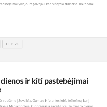
dinėje mokykloje. Pagalvojau, kad Vištyčio turistinei rinkodarai
LIETUVA
ienos ir kiti pastebėjimai
e
siruošėme į Suvalkiją. Gamtos ir istorijos lobių ieškojimą, kurį
tinėje Marijampolėje, kur praėjusią savaitę praūžė miesto dienos.