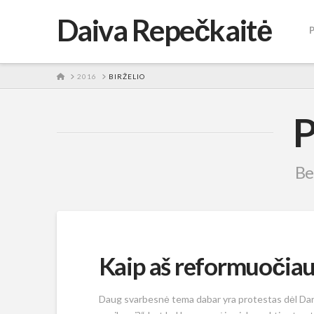
Daiva Repečkaitė
HOME
2016
BIRŽELIO
P
Bel
Kaip aš reformuočiau
Daug svarbesnė tema dabar yra protestas dėl Darbo