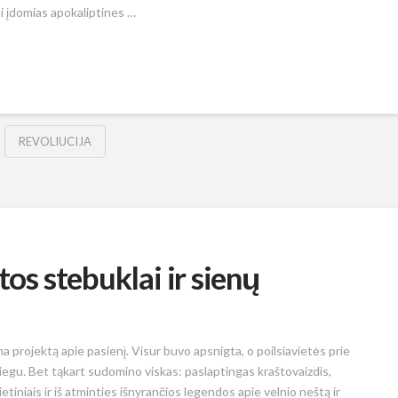
ai įdomias apokaliptines …
REVOLIUCIJA
tos stebuklai ir sienų
 projektą apie pasienį. Visur buvo apsnigta, o poilsiavietės prie
iegu. Bet tąkart sudomino viskas: paslaptingas kraštovaizdis,
tiniais ir iš atminties išnyrančios legendos apie velnio neštą ir