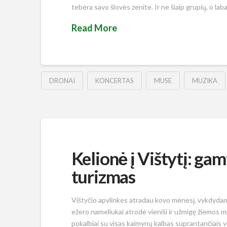
tebėra savo šlovės zenite. Ir ne šiaip grupių, o lab
Read More
DRONAI
KONCERTAS
MUSE
MUZIKA
Kelionė į Vištytį: gam
turizmas
Vištyčio apylinkes atradau kovo mėnesį, vykdydama
ežero nameliukai atrodė vieniši ir užmigę žiemos m
pokalbiai su visas kaimynų kalbas suprantančiais vie