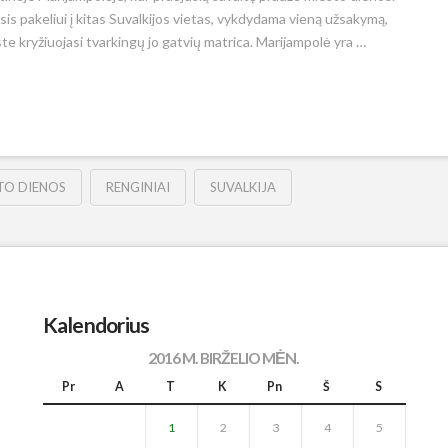
sis pakeliui į kitas Suvalkijos vietas, vykdydama vieną užsakymą,
ste kryžiuojasi tvarkingų jo gatvių matrica. Marijampolė yra …
TO DIENOS
RENGINIAI
SUVALKIJA
Kalendorius
2016 M. BIRŽELIO MĖN.
Pr
A
T
K
Pn
Š
S
1
2
3
4
5