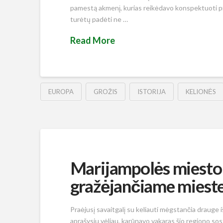
pamestą akmenį, kurias reikėdavo konspektuoti pra
turėtų padėti ne …
Read More
EUROPA
GROŽIS
ISTORIJA
KELIONĖS
Marijampolės miesto d
gražėjančiame miest
Praėjusį savaitgalį su keliauti mėgstančia drauge iš
aprašysiu vėliau, karūnavo vakaras šio regiono sos