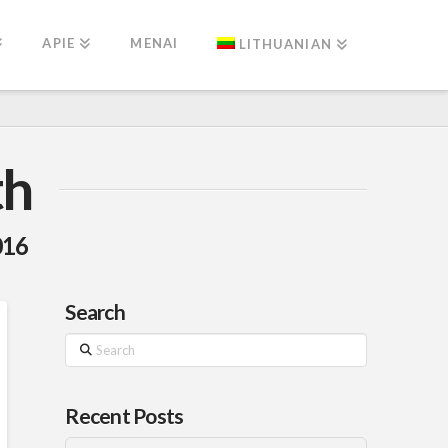
APIE
MENAI
LITHUANIAN
th
016
Search
Search
Recent Posts