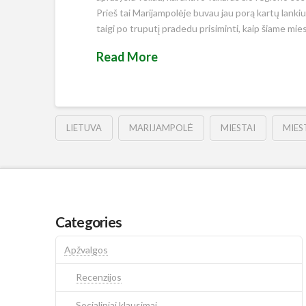
Prieš tai Marijampolėje buvau jau porą kartų lankiu
taigi po truputį pradedu prisiminti, kaip šiame mie
Read More
LIETUVA
MARIJAMPOLĖ
MIESTAI
MIES
Categories
Apžvalgos
Recenzijos
Socialiniai klausimai