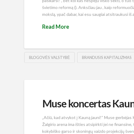
pasikarsi?“, bet kol kas nespėju visko sekti, o t
švietimo reformą (). Anksčiau jau , kaip reformuoči
mokslą, ypač dabar, kai esu saugiai atsitraukusi iš
Read More
BLOGOVĖS VALSTYBĖ
BRANDUSIS KAPITALIZMAS
Muse koncertas Kau
„Ačiū, kad atvykot į Kauną jauni!“ Muse gerbėjas K
Žalgirio arena ima išties atsipirkti jei ne finansi
kokybiško garso ir skoningų vaizdo projekcijų šven