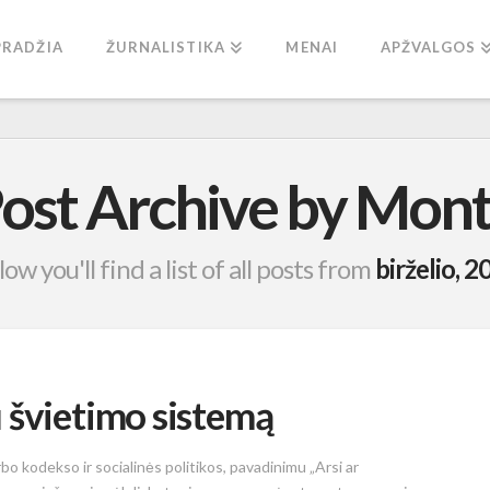
PRADŽIA
ŽURNALISTIKA
MENAI
APŽVALGOS
ost Archive by Mon
ow you'll find a list of all posts from
birželio, 2
 švietimo sistemą
 kodekso ir socialinės politikos, pavadinimu „Arsi ar