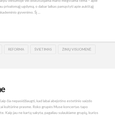
uo tarpu viešumoje vėl diskutuojama mano mėgstama tema – apie
au privalomąjį ugdymą, o dabar laikas pamąstyti apie aukštąjį
 akademinio gyvenimo. Šį …
REFORMA
ŠVIETIMAS
ŽINIŲ VISUOMENĖ
ne
aip čia nepasidžiaugti, kad labai abejotino estetinio vaizdo
ne, tai kultūrine prasme. Roko grupės Muse koncertas tapo
te. Kaip jau ne kartą sakyta, pagaliau sulaukiame grupių, kurios