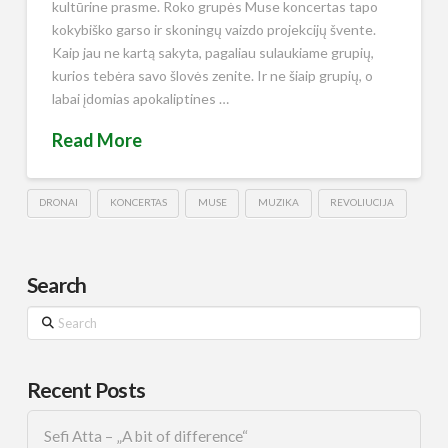
kultūrine prasme. Roko grupės Muse koncertas tapo
kokybiško garso ir skoningų vaizdo projekcijų švente.
Kaip jau ne kartą sakyta, pagaliau sulaukiame grupių,
kurios tebėra savo šlovės zenite. Ir ne šiaip grupių, o
labai įdomias apokaliptines …
Read More
DRONAI
KONCERTAS
MUSE
MUZIKA
REVOLIUCIJA
Search
Search
Recent Posts
Sefi Atta – „A bit of difference“