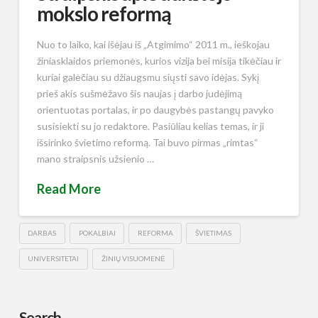
mokslo reformą
Nuo to laiko, kai išėjau iš „Atgimimo“ 2011 m., ieškojau
žiniasklaidos priemonės, kurios vizija bei misija tikėčiau ir
kuriai galėčiau su džiaugsmu siųsti savo idėjas. Sykį
prieš akis sušmėžavo šis naujas į darbo judėjimą
orientuotas portalas, ir po daugybės pastangų pavyko
susisiekti su jo redaktore. Pasiūliau kelias temas, ir ji
išsirinko švietimo reformą. Tai buvo pirmas „rimtas“
mano straipsnis užsienio …
Read More
DARBAS
POKALBIAI
REFORMA
ŠVIETIMAS
UNIVERSITETAI
ŽINIŲ VISUOMENĖ
Search