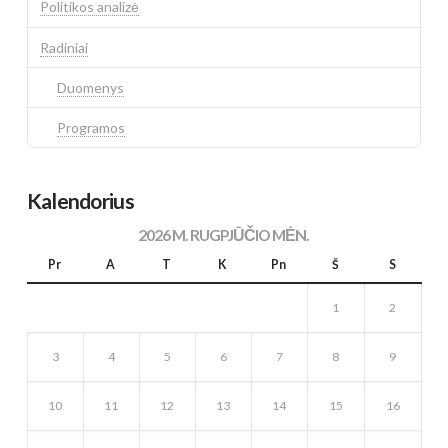
Politikos analizė
Radiniai
Duomenys
Programos
Kalendorius
2026 M. RUGPJŪČIO MĖN.
Pr
A
T
K
Pn
Š
S
1
2
3
4
5
6
7
8
9
10
11
12
13
14
15
16