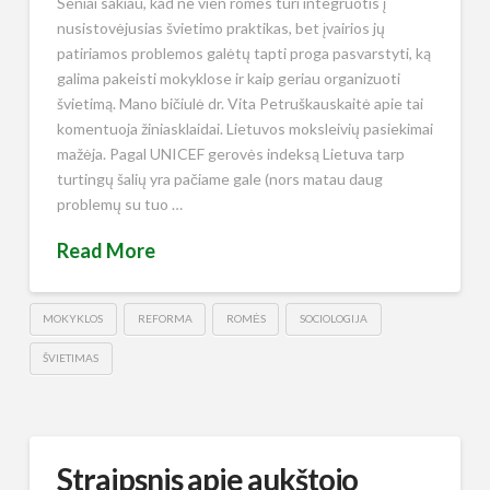
Seniai sakiau, kad ne vien romės turi integruotis į
nusistovėjusias švietimo praktikas, bet įvairios jų
patiriamos problemos galėtų tapti proga pasvarstyti, ką
galima pakeisti mokyklose ir kaip geriau organizuoti
švietimą. Mano bičiulė dr. Vita Petruškauskaitė apie tai
komentuoja žiniasklaidai. Lietuvos moksleivių pasiekimai
mažėja. Pagal UNICEF gerovės indeksą Lietuva tarp
turtingų šalių yra pačiame gale (nors matau daug
problemų su tuo …
Read More
MOKYKLOS
REFORMA
ROMĖS
SOCIOLOGIJA
ŠVIETIMAS
Straipsnis apie aukštojo