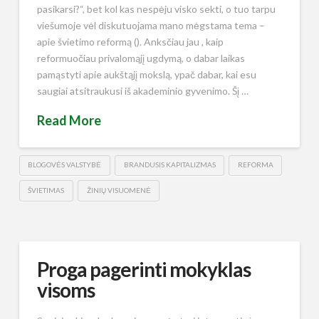
pasikarsi?“, bet kol kas nespėju visko sekti, o tuo tarpu
viešumoje vėl diskutuojama mano mėgstama tema –
apie švietimo reformą (). Anksčiau jau , kaip
reformuočiau privalomąjį ugdymą, o dabar laikas
pamąstyti apie aukštąjį mokslą, ypač dabar, kai esu
saugiai atsitraukusi iš akademinio gyvenimo. Šį …
Read More
BLOGOVĖS VALSTYBĖ
BRANDUSIS KAPITALIZMAS
REFORMA
ŠVIETIMAS
ŽINIŲ VISUOMENĖ
Proga pagerinti mokyklas
visoms