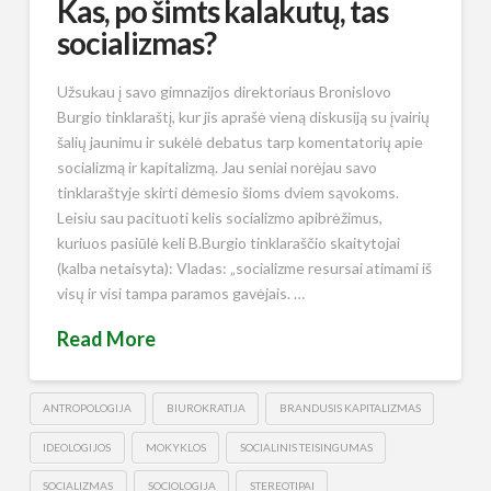
Kas, po šimts kalakutų, tas
socializmas?
Užsukau į savo gimnazijos direktoriaus Bronislovo
Burgio tinklaraštį, kur jis aprašė vieną diskusiją su įvairių
šalių jaunimu ir sukėlė debatus tarp komentatorių apie
socializmą ir kapitalizmą. Jau seniai norėjau savo
tinklaraštyje skirti dėmesio šioms dviem sąvokoms.
Leisiu sau pacituoti kelis socializmo apibrėžimus,
kuriuos pasiūlė keli B.Burgio tinklaraščio skaitytojai
(kalba netaisyta): Vladas: „socializme resursai atimami iš
visų ir visi tampa paramos gavėjais. …
Read More
ANTROPOLOGIJA
BIUROKRATIJA
BRANDUSIS KAPITALIZMAS
IDEOLOGIJOS
MOKYKLOS
SOCIALINIS TEISINGUMAS
SOCIALIZMAS
SOCIOLOGIJA
STEREOTIPAI