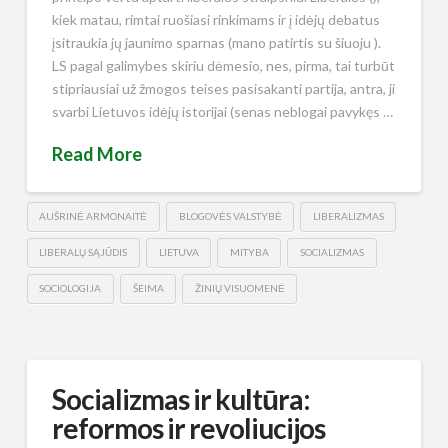
kiek matau, rimtai ruošiasi rinkimams ir į idėjų debatus
įsitraukia jų jaunimo sparnas (mano patirtis su šiuoju ).
LS pagal galimybes skiriu dėmesio, nes, pirma, tai turbūt
stipriausiai už žmogos teises pasisakanti partija, antra, ji
svarbi Lietuvos idėjų istorijai (senas neblogai pavykęs …
Read More
AUŠRINĖ ARMONAITĖ
BLOGOVĖS VALSTYBĖ
LIBERALIZMAS
LIBERALŲ SĄJŪDIS
LIETUVA
MITYBA
SOCIALIZMAS
SOCIOLOGIJA
ŠEIMA
ŽINIŲ VISUOMENĖ
Socializmas ir kultūra:
reformos ir revoliucijos