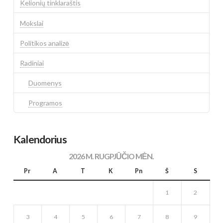
Kelionių tinklaraštis
Mokslai
Politikos analizė
Radiniai
Duomenys
Programos
Kalendorius
2026 M. RUGPJŪČIO MĖN.
Pr
A
T
K
Pn
Š
S
1
2
3
4
5
6
7
8
9