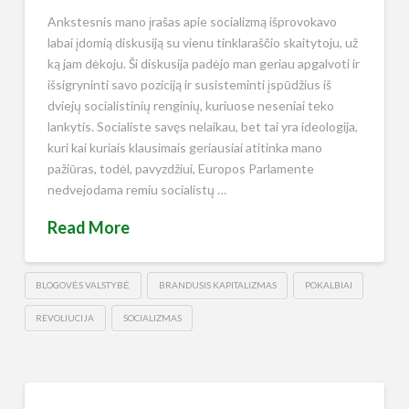
Ankstesnis mano įrašas apie socializmą išprovokavo
labai įdomią diskusiją su vienu tinklaraščio skaitytoju, už
ką jam dėkoju. Ši diskusija padėjo man geriau apgalvoti ir
išsigryninti savo poziciją ir susisteminti įspūdžius iš
dviejų socialistinių renginių, kuriuose neseniai teko
lankytis. Socialiste savęs nelaikau, bet tai yra ideologija,
kuri kai kuriais klausimais geriausiai atitinka mano
pažiūras, todėl, pavyzdžiui, Europos Parlamente
nedvejodama remiu socialistų …
Read More
BLOGOVĖS VALSTYBĖ
BRANDUSIS KAPITALIZMAS
POKALBIAI
REVOLIUCIJA
SOCIALIZMAS