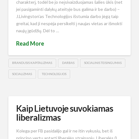
charakterį, todėl be jo neįsivaizduojamas šalies ūkis (net
jei pasigaminti dalykų ateityje bus galima ir be darbo) –
J.Livingston’as Technologijos išstumia darbo jėgą taip
greitai, kad ji nespėja persikelti į naujas vietas ar išmokti
naujų įgūdžių. Dėl to …
Read More
BRANDUSIS KAPITALIZMAS
DARBAS
SOCIALINIS TEISINGUMAS
SOCIALIZMAS
TECHNOLOGIJOS
Kaip Lietuvoje suvokiamas
liberalizmas
Kolega per FB pasidalijo gal ir ne itin vykusiu, bet iš
principo vertu aptarti liberalės straipsniu. Liberalės (),