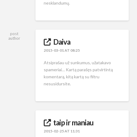
nesklandumų.
post
author
Daiva
2015-03-01 AT 08:25
Atsiprašau už sunkumus, užatakavo
spameriai… Kartą parašęs patvirtintą
komentarą, kitą kartą su filtru
nesusidursite.
taip ir maniau
2015-02-25 AT 11:31