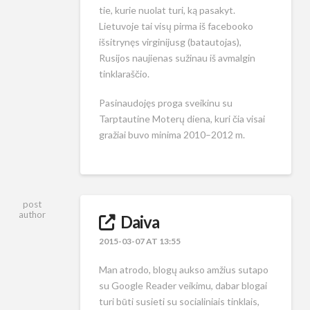
tie, kurie nuolat turi, ką pasakyt.
Lietuvoje tai visų pirma iš facebooko
išsitrynęs virginijusg (batautojas),
Rusijos naujienas sužinau iš avmalgin
tinklaraščio.
Pasinaudojęs proga sveikinu su
Tarptautine Moterų diena, kuri čia visai
gražiai buvo minima 2010–2012 m.
post
author
Daiva
2015-03-07 AT 13:55
Man atrodo, blogų aukso amžius sutapo
su Google Reader veikimu, dabar blogai
turi būti susieti su socialiniais tinklais,