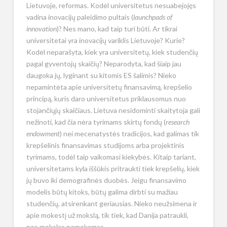
Lietuvoje, reformas. Kodėl universitetus nesuabejojęs
vadina inovacijų paleidimo pultais (
launchpads of
innovation
)? Nes mano, kad taip turi būti. Ar tikrai
universitetai yra inovacijų variklis Lietuvoje? Kurie?
Kodėl neparašyta, kiek yra universitetų, kiek studenčių
pagal gyventojų skaičių? Neparodyta, kad šiaip jau
daugoka jų, lyginant su kitomis ES šalimis? Nieko
nepamintėta apie universitetų finansavimą, krepšelio
principą, kuris daro universitetus priklausomus nuo
stojančiųjų skaičiaus. Lietuva nesidominti skaitytoja gali
nežinoti, kad čia nėra tyrimams skirtų fondų (
research
endowment
) nei mecenatystės tradicijos, kad galimas tik
krepšelinis finansavimas studijoms arba projektinis
tyrimams, todėl taip vaikomasi kiekybės. Kitaip tariant,
universitetams kyla iššūkis pritraukti tiek krepšelių, kiek
jų buvo iki demografinės duobės. Jeigu finansavimo
modelis būtų kitoks, būtų galima dirbti su mažiau
studenčių, atsirenkant geriausias. Nieko neužsimena ir
apie mokestį už mokslą, tik tiek, kad Danija patraukli,
nes mokslas nemokamas.