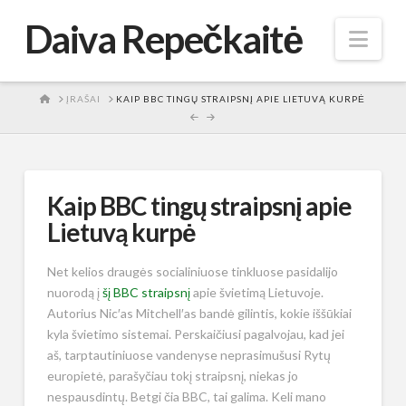
Daiva Repečkaitė
Nav
HOME
ĮRAŠAI
KAIP BBC TINGŲ STRAIPSNĮ APIE LIETUVĄ KURPĖ
Kaip BBC tingų straipsnį apie
Lietuvą kurpė
Net kelios draugės socialiniuose tinkluose pasidalijo
nuorodą į
šį BBC straipsnį
apie švietimą Lietuvoje.
Autorius Nic′as Mitchell′as bandė gilintis, kokie iššūkiai
kyla švietimo sistemai. Perskaičiusi pagalvojau, kad jei
aš, tarptautiniuose vandenyse neprasimušusi Rytų
europietė, parašyčiau tokį straipsnį, niekas jo
nespausdintų. Betgi čia BBC, tai galima. Keli mano