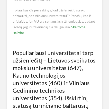
Toliau, kas čia per sakinys, kad užsieniečių sunku
pritraukti „net Vilniaus universitetui“? Panašu, kad iš
prielaidos, jog VU yra seniausias ir žinomiausias, padarė
išvadą, jog ir užsieniečių čia daugiausia.
Skaitome
realybę
:
Populiariausi universitetai tarp
užsieniečių – Lietuvos sveikatos
mokslų universitetas (647),
Kauno technologijos
universitetas (460) ir Vilniaus
Gedimino technikos
universitetas (354). Išskirtinį
statusą turinčiame baltarusių