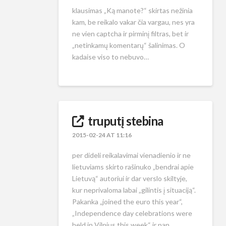
klausimas „Ką manote?“ skirtas nežinia
kam, be reikalo vakar čia vargau, nes yra
ne vien captcha ir pirminį filtras, bet ir
„netinkamų komentarų“ šalinimas. O
kadaise viso to nebuvo…
truputį stebina
2015-02-24 AT 11:16
per dideli reikalavimai vienadienio ir ne
lietuviams skirto rašinuko „bendrai apie
Lietuvą“ autoriui ir dar verslo skiltyje,
kur neprivaloma labai „gilintis į situaciją“.
Pakanka „joined the euro this year“,
„Independence day celebrations were
held in Vilnius this week“ ir pan.