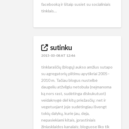
facebooką ir šitaip susiet su socialiniais
tinklais…
sutinku
2015-03-08 AT 12:46
tinklaraščių (blogų) aukso amžius sutapo
su agregatorių plitimu apytikriai 2005–
2010 m. Tačiau blogus nustelbė
daugeliu atžvilgiu netobula (neįmanoma
ką nors rast, sudėtinga diskukutuot)
veidaknygė dėl kitų priežasčių: net ir
vegetuojant joje sudėtingiau išvengt
tokių dalykų, kurie jau, deja,
nepasiekiami kitais, įprastiniais
žiniasklaidos kanalais; bloguose liko tik