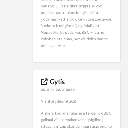
banalybių. O tie tikrai atgrasūs vox
popai ir nuotraukos be ryšio tėra
įrodymas, kad iš tikrų lankytasi Lietuvoje,
šnekėta ir mėginta šį tą išsiaiškint.
Nepavyko, ką padarysi. BBC – jau ne
kokybės etalonas, bet vis dėlto dar ne
delfis ar lrytas.
Gytis
2015-02-20 AT 00:39
Visiškai į dešimtuką!
Aiškėja, kad analitikai esą teigia, jog BBC
galimai visai nepakankamai įsigilino į
situaciją ir taip skandalingai susprogdino