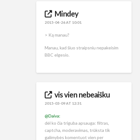
Mindey
2015-04-26 AT 10:01
> Ką manau?
Manau, kad šiuo straipsniu nepakeisim
BBC elgesio.
vis vien nebeaišku
2015-03-09 AT 12:31
@Daiva:
dėl ko čia triguba apsauga: filtras,
captcha, moderavimas, trūksta tik
galimybės komentuot vien per