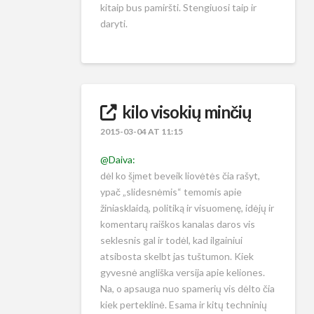
kitaip bus pamiršti. Stengiuosi taip ir
daryti.
kilo visokių minčių
2015-03-04 AT 11:15
@Daiva:
dėl ko šįmet beveik liovėtės čia rašyt,
ypač „slidesnėmis“ temomis apie
žiniasklaidą, politiką ir visuomenę, idėjų ir
komentarų raiškos kanalas daros vis
seklesnis gal ir todėl, kad ilgainiui
atsibosta skelbt jas tuštumon. Kiek
gyvesnė angliška versija apie keliones.
Na, o apsauga nuo spamerių vis dėlto čia
kiek perteklinė. Esama ir kitų techninių