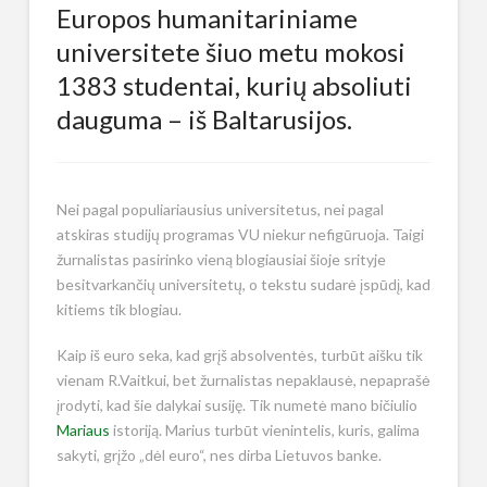
Europos humanitariniame
universitete šiuo metu mokosi
1383 studentai, kurių absoliuti
dauguma – iš Baltarusijos.
Nei pagal populiariausius universitetus, nei pagal
atskiras studijų programas VU niekur nefigūruoja. Taigi
žurnalistas pasirinko vieną blogiausiai šioje srityje
besitvarkančių universitetų, o tekstu sudarė įspūdį, kad
kitiems tik blogiau.
Kaip iš euro seka, kad grįš absolventės, turbūt aišku tik
vienam R.Vaitkui, bet žurnalistas nepaklausė, nepaprašė
įrodyti, kad šie dalykai susiję. Tik numetė mano bičiulio
Mariaus
istoriją. Marius turbūt vienintelis, kuris, galima
sakyti, grįžo „dėl euro“, nes dirba Lietuvos banke.