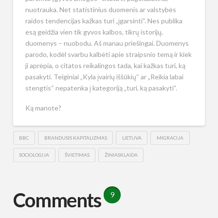
nuotrauka. Net statistinius duomenis ar valstybės
raidos tendencijas kažkas turi „įgarsinti“. Nes publika
esą geidžia vien tik gyvos kalbos, tikrų istorijų,
duomenys – nuobodu. Aš manau priešingai. Duomenys
parodo, kodėl svarbu kalbėti apie straipsnio temą ir kiek
ji aprėpia, o citatos reikalingos tada, kai kažkas turi, ką
pasakyti. Teiginiai „Kyla įvairių iššūkių“ ar „Reikia labai
stengtis“ nepatenka į kategoriją „turi, ką pasakyti“.
Ką manote?
BBC
BRANDUSIS KAPITALIZMAS
LIETUVA
MIGRACIJA
SOCIOLOGIJA
ŠVIETIMAS
ŽINIASKLAIDA
Comments
9