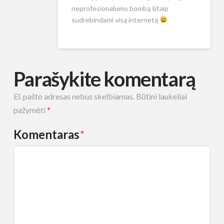
neprofesionalumo bombą šitaip
sudrebindami visą internetą
Parašykite komentarą
El. pašto adresas nebus skelbiamas.
Būtini laukeliai
pažymėti
*
Komentaras
*