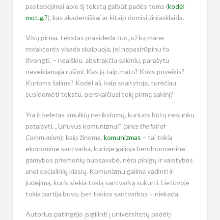
pastebėjimai apie šį tekstą galbūt padės toms (
kodėl
mot.g,?
), kas akademiškai ar kitaip domisi žiniasklaida.
Visų pirma, tekstas prasideda tuo, už ką mane
redaktorės visada skalpuoja, jei nepasirūpinu to
išvengti, – neaiškiu, abstrakčiu sakiniu, parašytu
neveikiamąja rūšimi. Kas ją taip mato? Koks poveikis?
Kurioms šalims? Kodėl aš, kaip skaitytoja, turėčiau
susidomėti tekstu, perskaičiusi tokį pirmą sakinį?
Yra ir keletas smulkių netikslumų, kuriuos būtų nesunku
pataisyti. „Griuvus komunizmui“ (
since the fall of
Communism
): kaip žinoma,
komunizmas
– tai tokia
ekonominė santvarka, kurioje galioja bendruomeninė
gamybos priemonių nuosavybė, nėra pinigų ir valstybės
anei socialinių klasių. Komunizmu galima vadinti ir
judėjimą, kuris siekia tokią santvarką sukurti. Lietuvoje
tokia partija buvo, bet tokios santvarkos – niekada.
Autorius patingėjo įsigilinti į universitetų padėtį