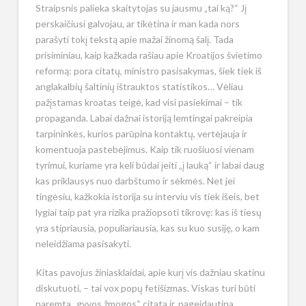
Straipsnis palieka skaitytojas su jausmu „tai ką?“ Jį
perskaičiusi galvojau, ar tikėtina ir man kada nors
parašyti tokį tekstą apie mažai žinomą šalį. Tada
prisiminiau, kaip kažkada rašiau apie Kroatijos švietimo
reformą: pora citatų, ministro pasisakymas, šiek tiek iš
anglakalbių šaltinių ištrauktos statistikos… Vėliau
pažįstamas kroatas teigė, kad visi pasiekimai – tik
propaganda. Labai dažnai istoriją lemtingai pakreipia
tarpininkės, kurios parūpina kontaktų, vertėjauja ir
komentuoja pastebėjimus. Kaip tik ruošiuosi vienam
tyrimui, kuriame yra keli būdai įeiti „į lauką“ ir labai daug
kas priklausys nuo darbštumo ir sėkmės. Net jei
tingėsiu, kažkokia istorija su interviu vis tiek išeis, bet
lygiai taip pat yra rizika pražiopsoti tikrovę: kas iš tiesų
yra stipriausia, populiariausia, kas su kuo susiję, o kam
neleidžiama pasisakyti.
Kitas pavojus žiniasklaidai, apie kurį vis dažniau skatinu
diskutuoti, – tai vox popų fetišizmas. Viskas turi būti
paremta „gyvos žmogos“ citata ir, pageidautina,