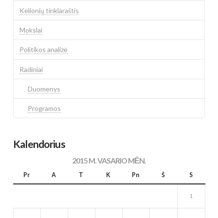
Kelionių tinklaraštis
Mokslai
Politikos analizė
Radiniai
Duomenys
Programos
Kalendorius
2015 M. VASARIO MĖN.
Pr
A
T
K
Pn
Š
S
1