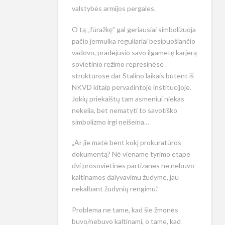
valstybės armijos pergales.
O tą „fūražkę” gal geriausiai simbolizuoja
pačio jermulka reguliariai besipuošiančio
vadovo, pradėjusio savo ilgametę karjerą
sovietinio režimo represinėse
struktūrose dar Stalino laikais būtent iš
NKVD kitaip pervadintoje institucijoje.
Jokių priekaištų tam asmeniui niekas
nekelia, bet nematyti to savotiško
simbolizmo irgi neišeina…
„Ar jie matė bent kokį prokuratūros
dokumentą? Nė viename tyrimo etape
dvi prosovietinės partizanės nė nebuvo
kaltinamos dalyvavimu žudyme, jau
nekalbant žudynių rengimu.”
Problema ne tame, kad šie žmonės
buvo/nebuvo kaltinami, o tame, kad