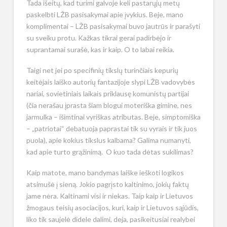
Tada išeitų, kad turimi galvoje keli pastarųjų metų
paskelbti LŽB pasisakymai apie įvykius. Beje, mano
komplimentai – LŽB pasisakymai buvo jautrūs ir parašyti
su sveiku protu. Kažkas tikrai gerai padirbėjo ir
suprantamai surašė, kas ir kaip. O to labai reikia.
Taigi net jei po specifinių tikslų turinčiais kepurių
keitėjais laiško autorių fantazijoje slypi LŽB vadovybės
nariai, sovietiniais laikais priklausę komunistų partijai
(čia nerašau įprasta šiam blogui moteriška gimine, nes
jarmulka – išimtinai vyriškas atributas. Beje, simptomiška
– „patriotai“ debatuoja paprastai tik su vyrais ir tik juos
puola), apie kokius tikslus kalbama? Galima numanyti,
kad apie turto grąžinimą. O kuo tada dėtas sukilimas?
Kaip matote, mano bandymas laiške ieškoti logikos
atsimušė į sieną. Jokio pagrįsto kaltinimo, jokių faktų
jame nėra. Kaltinami visi ir niekas. Taip kaip ir Lietuvos
žmogaus teisių asociacijos, kuri, kaip ir Lietuvos sąjūdis,
liko tik saujelė didele dalimi, deja, pasikeitusiai realybei