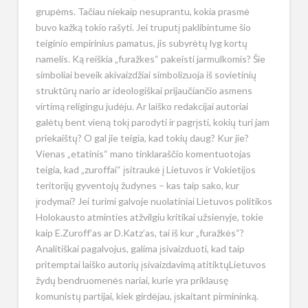
grupėms. Tačiau niekaip nesuprantu, kokia prasmė
buvo kažką tokio rašyti. Jei truputį paklibintume šio
teiginio empirinius pamatus, jis subyrėtų lyg kortų
namelis. Ką reiškia „furažkes“ pakeisti jarmulkomis? Šie
simboliai beveik akivaizdžiai simbolizuoja iš sovietinių
struktūrų nario ar ideologiškai prijaučiančio asmens
virtimą religingu judėju. Ar laiško redakcijai autoriai
galėtų bent vieną tokį parodyti ir pagrįsti, kokių turi jam
priekaištų? O gal jie teigia, kad tokių daug? Kur jie?
Vienas „etatinis“ mano tinklaraščio komentuotojas
teigia, kad „zuroffai“ įsitraukė į Lietuvos ir Vokietijos
teritorijų gyventojų žudynes – kas taip sako, kur
įrodymai? Jei turimi galvoje nuolatiniai Lietuvos politikos
Holokausto atminties atžvilgiu kritikai užsienyje, tokie
kaip E.Zuroff’as ar D.Katz’as, tai iš kur „furažkės“?
Analitiškai pagalvojus, galima įsivaizduoti, kad taip
pritemptai laiško autorių įsivaizdavimą atitiktųLietuvos
žydų bendruomenės nariai, kurie yra priklausę
komunistų partijai, kiek girdėjau, įskaitant pirmininką.