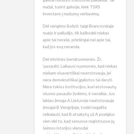
mažai, turint galvoje, kiek TSRS
investavo į mažumų verbavimą.
Dėl vengimo liudyti: taigi Brancovskaja
nuėjo ir paliudijo, tik kažkodėl niekas
apie tai nerašė, priešingai nei apie tai,
kad jos esą neranda.
Dėl mistinės bendruomenės. Žr.
‘pasaulio’. Laikausi nuomonės, kad niekas
niekam visavertiškai neatstovauja, jei
nėra demokratiškai įgaliotos tai daryti.
Nėra tokios institucijos, kuri atstovautų
visoms pasaulio žydėms, ir nereikia. Juo
labiau žmoga A Lietuvoje neatstovauja
žmogai B Vengrijoje, todėl negalite
reikalauti, kad B atsakytų už A poelgius
vien dėl to, kad senuose registruose jų
šeimos istorijos vienodai