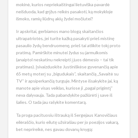
mokinė, kurios nepriekaištingai lietuviška pavardė
neišduoda, kad grįžus reikės pasakoti, ką mokykloje
išmoko, ramių liūdnų akių žydei močiutei?
Ir apskritai, gerbiamos mano blogą skaitančios
ultrapatriotės, jei turite kažką pasakyti prieš mistinę
pasaulio žydų bendruomenę, prieš tai atlikite tokį proto
pratimą. Pamirškite minutei žyd
us
su jarmulkomis
(anaiptol neskatinu nekreipti į juos dėmesio – tai tik
pratimas). Įsivaizduokite Justiniškėse gyvenančią apie
65 metų moterį su „bigudukais“, skaitančią „Savaitė su
TV“ ir apsiperkančią turguje. Mintyse išsakykite jai, ką
manote apie visas veiklas, kuriose ji „pagal prigimtį“
neva dalyvauja. Tada pabandykite pažiūrėti į save iš
šalies. O tada jau rašykite komentarą.
Ta proga pacituosiu ištrauką iš Sergejaus Kanovičiaus
eilėraščio, kurio eilutę užsirašiau per jo poezijos vakarą,
bet neprireikė, nes gavau dovanų knygą: