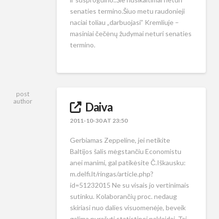
senaties termino.Šiuo metu raudonieji
naciai toliau „darbuojasi” Kremliuje –
masiniai čečėnų žudymai neturi senaties
termino.
post
author
Daiva
2011-10-30 AT 23:50
Gerbiamas Zeppeline, jei netikite
Baltijos šalis mėgstančiu Economistu
anei manimi, gal patikėsite Č.Iškausku:
m.delfi.lt/ringas/article.php?
id=51232015 Ne su visais jo vertinimais
sutinku. Kolaborančių proc. nedaug
skiriasi nuo dalies visuomenėje, beveik
galima nurašyti statistinei paklaidai. Tai