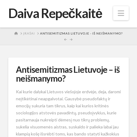
Daiva Repečkaitė
Nav
HOME
ĮRAŠAI
ANTISEMITIZMAS LIETUVOJE - IŠ NEIŠMANYMO?
Antisemitizmas Lietuvoje – iš
neišmanymo?
Kai kurie dalykai Lietuvos viešojoje erdvėje, deja, daromi
neįtikėtinai neapgalvotai. Gausybė pseudofaktų ir
emocijų sukuria tam tikrus, kaip kai kurios kritinės
sociologijos atstovės pavadintų, pseudoįvykius, kurie
pasitarnauja nukreipti dėmesį nuo tikrų problemų,
sukelia visuomenės aistras, suskaldo ir palieka labai jau
klampią košę išsrėbti toms, kas bando statyti kažkokius