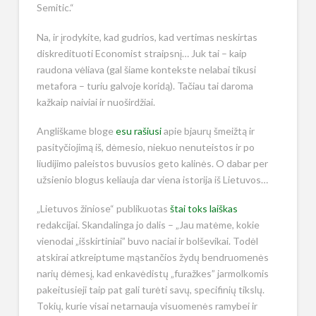
Semitic.“
Na, ir įrodykite, kad gudrios, kad vertimas neskirtas
diskredituoti Economist straipsnį… Juk tai – kaip
raudona vėliava (gal šiame kontekste nelabai tikusi
metafora – turiu galvoje koridą). Tačiau tai daroma
kažkaip naiviai ir nuoširdžiai.
Angliškame bloge
esu rašiusi
apie bjaurų šmeižtą ir
pasityčiojimą iš, dėmesio, niekuo nenuteistos ir po
liudijimo paleistos buvusios geto kalinės. O dabar per
užsienio blogus keliauja dar viena istorija iš Lietuvos…
„Lietuvos žiniose“ publikuotas
štai toks laiškas
redakcijai. Skandalinga jo dalis – „Jau matėme, kokie
vienodai „išskirtiniai” buvo naciai ir bolševikai. Todėl
atskirai atkreiptume mąstančios žydų bendruomenės
narių dėmesį, kad enkavėdistų „furažkes” jarmolkomis
pakeitusieji taip pat gali turėti savų, specifinių tikslų.
Tokių, kurie visai netarnauja visuomenės ramybei ir