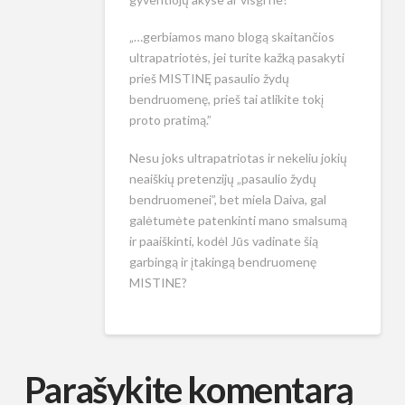
„…gerbiamos mano blogą skaitančios
ultrapatriotės, jei turite kažką pasakyti
prieš MISTINĘ pasaulio žydų
bendruomenę, prieš tai atlikite tokį
proto pratimą.”
Nesu joks ultrapatriotas ir nekeliu jokių
neaiškių pretenzijų „pasaulio žydų
bendruomenei”, bet miela Daiva, gal
galėtumėte patenkinti mano smalsumą
ir paaiškinti, kodėl Jūs vadinate šią
garbingą ir įtakingą bendruomenę
MISTINE?
Parašykite komentarą