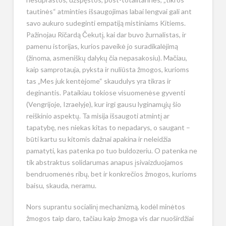
tautinės“ atminties išsaugojimas labai lengvai gali ant
savo aukuro sudeginti empatiją mistiniams Kitiems.
Pažinojau Ričardą Čekutį, kai dar buvo žurnalistas, ir
pamenu istorijas, kurios paveikė jo suradikalėjimą
(žinoma, asmeniškų dalykų čia nepasakosiu). Mačiau,
kaip samprotauja, pyksta ir nuliūsta žmogos, kurioms
tas „Mes juk kentėjome“ skaudulys yra tikras ir
deginantis. Pataikiau tokiose visuomenėse gyventi
(Vengrijoje, Izraelyje), kur irgi gausu lyginamųjų šio
reiškinio aspektų. Ta misija išsaugoti atmintį ar
tapatybę, nes niekas kitas to nepadarys, o saugant –
būti kartu su kitomis dažnai apakina ir neleidžia
pamatyti, kas patenka po tuo buldozeriu. O patenka ne
tik abstraktus solidarumas anapus įsivaizduojamos
bendruomenės ribų, bet ir konkrečios žmogos, kurioms
baisu, skauda, neramu.
Nors suprantu socialinį mechanizmą, kodėl minėtos
žmogos taip daro, tačiau kaip žmoga vis dar nuoširdžiai