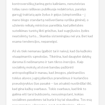
kontroversišką įtarimą geto kaliniams, nenuteistas
toliau savo rašliavas publikuoja redaktorius, parašęs
garsųjį traktatą apie žydus ir gėjus (simptomiška – į
mano blogo standartą neišverčiama vyriška giminė), o
užsienio reikalų ministras pareiškia, kad pilietybės
suteikimas turėtų likti griežtas, kad sugrįžusios žydės
neatsiimtų turto… Skamba sistemingiau nei yra. Bet kad
esama tendencijos, nepaneigsi.
Aš vis tiek nemanau (galbūt tai ir naivu), kad čia kažkoks
visaapimantis sąmokslas. Tikėtina, kad daugybė dalykų
daroma iš neišmanymo ir tam tikros inercijos. Kaip
socialinių mokslų atstovė bandau pažiūrėti
antropologiškai ir manau, kad žmogos, platinančios
tokius alyvos į ugnį pilančius pranešimus ir kuriančios
pseudoįvykius (tas pasakė – tas atsakė) nuoširdžiai tiki,
kad gina kažką svarbaus. Tokio svarbaus, kad link to
galima eiti tarsi buldozeriu, nesusimąstant, kokias
socialines pasekmes tai kuria ir ką tai skaudina. Tos esą
nesuprastos, užspęstos, post-totalitarinės, „tikros