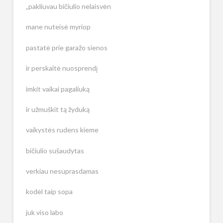
„pakliuvau bičiulio nelaisvėn
mane nuteisė myriop
pastatė prie garažo sienos
ir perskaitė nuosprendį
imkit vaikai pagaliuką
ir užmuškit tą žyduką
vaikystės rudens kieme
bičiulio sušaudytas
verkiau nesuprasdamas
kodėl taip sopa
juk viso labo