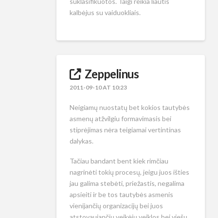
suklasifikuotos. Taigi reikia liautis
kalbėjus su vaiduokliais.
Zeppelinus
2011-09-10 AT 10:23
Neigiamų nuostatų bet kokios tautybės
asmenų atžvilgiu formavimasis bei
stiprėjimas nėra teigiamai vertintinas
dalykas.
Tačiau bandant bent kiek rimčiau
nagrinėti tokių procesų, jeigu juos išties
jau galima stebėti, priežastis, negalima
apsieiti ir be tos tautybės asmenis
vienijančių organizacijų bei juos
atstovaujančių veikėjų veiklos bei viešų