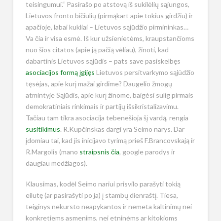
teisingumui.“ Pasirašo po atstovą iš sukilėlių sąjungos,
Lietuvos fronto bičiulių (pirmąkart apie tokius girdžiu) ir
apačioje, labai kukliai – Lietuvos sąjūdžio pirmininkas…
Va čia ir visa esmė. Iš kur užsienietėms, kraupstančioms
nuo šios citatos (apie ją pačią vėliau), žinoti, kad
dabartinis Lietuvos sąjūdis – pats save pasiskelbęs
asociacijos formą įgijęs
Lietuvos persitvarkymo sąjūdžio
tęsėjas, apie kurį mažai girdime? Daugelio žmogų
atmintyje Sąjūdis, apie kurį žinome, baigėsi sulig pirmais
demokratiniais rinkimais ir partijų išsikristalizavimu.
Tačiau tam tikra asociacija tebenešioja šį vardą, rengia
susitikimus
. R.Kupčinskas dargi yra Seimo narys. Dar
įdomiau tai, kad jis inicijavo tyrimą prieš F.Brancovskają ir
R.Margolis (mano
straipsnis čia
, google parodys ir
daugiau medžiagos).
Klausimas, kodėl Seimo nariui prisvilo parašyti tokią
eilutę (ar pasirašyti po ja) į stambų dienraštį. Tiesa,
teiginys nekursto neapykantos ir nemeta kaltinimų nei
konkretiems asmenims, nei etninėms ar kitokioms