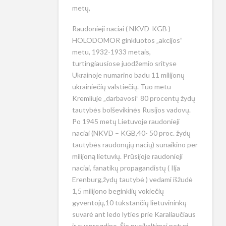
metų,
Raudonieji naciai ( NKVD-KGB )
HOLODOMOR ginkluotos „akcijos”
metu, 1932-1933 metais,
turtingiausiose juodžemio srityse
Ukrainoje numarino badu 11 milijonų
ukrainiečių valstiečių. Tuo metu
Kremliuje „darbavosi” 80 procentų žydų
tautybės bolševikinės Rusijos vadovų.
Po 1945 metų Lietuvoje raudonieji
naciai (NKVD – KGB,40- 50 proc. žydų
tautybės raudonųjų nacių) sunaikino per
milijoną lietuvių. Prūsijoje raudonieji
naciai, fanatikų propagandistų ( Ilja
Erenburg,žydų tautybė ) vedami išžudė
1,5 milijono beginklių vokiečių
gyventojų,10 tūkstančių lietuvininkų
suvarė ant ledo lyties prie Karaliaučiaus
ir susprogdino..Šie nusikaltimai neturi