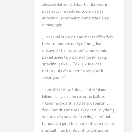
akivaizdžiai neatitinkantis tikrovės ir
pats savaime diskredituoja visą tą
anoniminį economist komentarą, kaip
demagoginį.
„…atskirai atkreiptume mąstančios žydų
bendruomenės narių dėmesį, kad
enkavėdistų “furažkes” jarmolkomis
pakeitusieji taip pat gali turėti savų,
specifinių tikslų. Tokių, kurie visai
netarnauja visuomenės ramybei ir
teisingumui.“
– nereikia ieškoti blusų sintetiniame
kilime. Tai viso labo retorinė kalbos
figūra, nurodanti, kad tarp dabartinių
žydų bendruomenės aktyvistų ir lyderių
yra buvusių sovietinių veikėjų ir nūnai
bandančių ginti bei menkinti ano režimo
nusikaltimus bei šlovinti totalitarinės