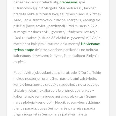
nebeadekvačių intelektualų,
pranešimas
apie
F.Brancovskają ir R.Margolis. Štai perliukas: „Taip pat
pradėta reikalauti teisti žydų tautybės piliečius Yitzhak
Arad, Fania Brantsovsky ir Rachel Margolis, kadangi šie
piliečiai (buvę sovietų partizanai) 1944 m. sausio 29 d.
surengė masines civilių gyventojų žudynes Lietuvoje
Kaniukų kaime (nužudė 38 civilinius gyventojus).“ Ar jie
matė bent kokį prokuratūros dokumentą?
Nė viename
tyrimo etape
dvi prosovietinės partizanės nė nebuvo
kaltinamos dalyvavimu žudyme, jau nekalbant žudynių
rengimu
.
Pabandykite įsivaizduoti, kaip tai atrodo iš išorės. Tokie
niekuo nepagrįsti pranešimai paskelbiami valstybėje,
kurioje legalizuotas svastikų naudojimas neva paveldo
tikslais (niekas nekalba apie bronzines apyrankes –
kalbame apie renginiuose nešamus plakatus), Seimo
narys globoja ksenofobinį Nepriklausomybės atkūrimo
dienos paradą, buvęs Seimo narės patarėjas paradą
organizuoja, kitas Seimo narys pateikia minėtą