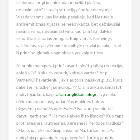
stebiuosi: negi jos niekada nepažiūri plačiau,
nesusimąsto? Ir tokių situacijų pilna kasdienybėje.
Visada visoms, kas klausia, pasakoju, kad Lietuvoje
antisemitizmas grįstas ne neapykanta, bet dažniausiai
neišmanymu, nesusimąstymu, kad tam tikri dalykai
skaudina kai kurias žmogas. Kaip vienas išsilavinęs
vaikinukas, sykį viename pokalbyje droviai pasakęs, kad
iš principo globalus sąmokslas yra kaip ir tiesa…
Ar sunku pamąstyti prieš rašant minėtą laišką redakcijai,
apie ką jis? Koks to kepurių keitėjo vardas? Ar p.
Vardeniui Pavardeniui į akis autoriai pasakytų: „tu, kuris
pakeitei „furažkę“ į jarmulkę… “? O ar sunku susimąstyti
mokytojai, kuri, kaip
rašiau angliškam bloge
, lyg niekur
nieko moko nesusigaudančias mokines bukos
užgavėnių dainelės apie žydes? Na, kurių velnių tai
daryti, gerbiamoji? Ką moksleivės iš to išmoks? Kuo taps
protingesnės, jautresnės, geresnės? Perduos tradiciją?
O koks jos tikslas? Šiaip linksma? Na, tai kad ne… Ar
mokytoja pagalvojo, kaip, pavyzdžiui, turėtų jaustis