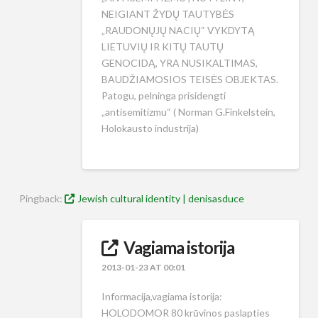
NEIGIANT ŽYDŲ TAUTYBĖS
„RAUDONŲJŲ NACIŲ“ VYKDYTĄ
LIETUVIŲ IR KITŲ TAUTŲ
GENOCIDĄ, YRA NUSIKALTIMAS,
BAUDŽIAMOSIOS TEISĖS OBJEKTAS.
Patogu, pelninga prisidengti
„antisemitizmu“ ( Norman G.Finkelstein,
Holokausto industrija)
Pingback:
Jewish cultural identity | denisasduce
Vagiama istorija
2013-01-23 AT 00:01
Informacija,vagiama istorija:
HOLODOMOR 80 krūvinos paslapties