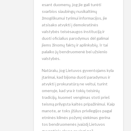
esant duomenų, jog jie gali turėti
svarbios siaubingų nusikaltimų
žmogiškumui tyrimui informacijos, jie
atsisako atvykti į demokratinės
valstybės teisėsaugos instituciją ir
duoti oficialius parodymus dėl galimai
jiems žinomų faktų ir aplinkybių. Ir tai
palaiko jų bendruomenė bei užsienio
valstybės.
Natūralu, jog Lietuvos gyventojams kyla
įtarimai, kad bijoma duoti paradymus ir
atvykti į prokuratūrą ne veltui, turint
omenyje, kad yra ir tokių teisinių
tradicijų, kuomet vengimas stoti prieš
teismą prilygsta kaltės pripažinimui. Kaip
manote, ar toks įžūlus privilegijos pagal
etninės kilmės požymį siekimas gerina
tos bendruomenės įvaizdį Lietuvos
gyventiojų akyse ar visgi ne?