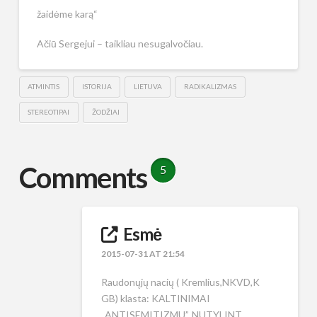
žaidėme karą“
Ačiū Sergejui – taikliau nesugalvočiau.
ATMINTIS
ISTORIJA
LIETUVA
RADIKALIZMAS
STEREOTIPAI
ŽODŽIAI
Comments
5
Esmė
2015-07-31 AT 21:54
Raudonųjų nacių ( Kremlius,NKVD,K
GB) klasta: KALTINIMAI
„ANTISEMITIZMU”, NUTYLINT,