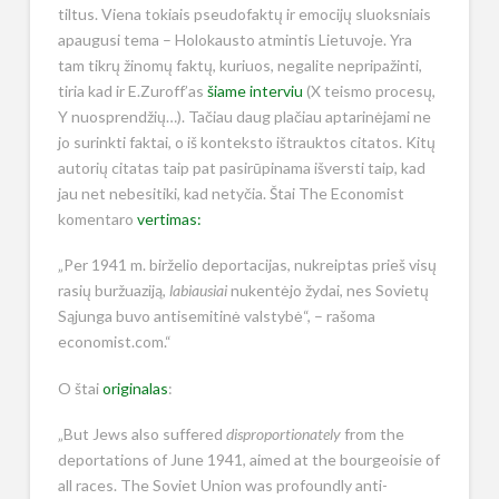
tiltus. Viena tokiais pseudofaktų ir emocijų sluoksniais
apaugusi tema – Holokausto atmintis Lietuvoje. Yra
tam tikrų žinomų faktų, kuriuos, negalite nepripažinti,
tiria kad ir E.Zuroff’as
šiame interviu
(X teismo procesų,
Y nuosprendžių…). Tačiau daug plačiau aptarinėjami ne
jo surinkti faktai, o iš konteksto ištrauktos citatos. Kitų
autorių citatas taip pat pasirūpinama išversti taip, kad
jau net nebesitiki, kad netyčia. Štai The Economist
komentaro
vertimas:
„Per 1941 m. birželio deportacijas, nukreiptas prieš visų
rasių buržuaziją,
labiausiai
nukentėjo žydai, nes Sovietų
Sąjunga buvo antisemitinė valstybė“, – rašoma
economist.com.“
O štai
originalas
:
„But Jews also suffered
disproportionately
from the
deportations of June 1941, aimed at the bourgeoisie of
all races. The Soviet Union was profoundly anti-