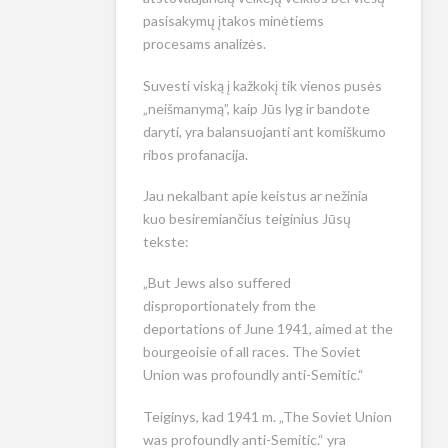
pasisakymų įtakos minėtiems
procesams analizės.
Suvesti viską į kažkokį tik vienos pusės
„neišmanymą”, kaip Jūs lyg ir bandote
daryti, yra balansuojanti ant komiškumo
ribos profanacija.
Jau nekalbant apie keistus ar nežinia
kuo besiremiančius teiginius Jūsų
tekste:
„But Jews also suffered
disproportionately from the
deportations of June 1941, aimed at the
bourgeoisie of all races. The Soviet
Union was profoundly anti-Semitic.“
Teiginys, kad 1941 m. „The Soviet Union
was profoundly anti-Semitic.“ yra