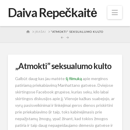
Daiva Repečkaitė
Nav
HOME
ĮRAŠAI
"ATMOKTI" SEKSUALUMO KULTO
„Atmokti” seksualumo kulto
Galbūt daug kas jau matėte
šį filmuką
apie merginos
patiriamą priekabiavimą Manhattano gatvėse. Dviejose
skirtingose Facebook grupėse, kurias seku, kilo labai
skirtingos diskusijos apie jį. Vienoje kažkas suabejojo, ar
vyrų pasisveikinimai ir linkėjimai geros dienos priskirtini
prie priekabiavimo (ir taip, toks kabinėjimasis prie
nepažįstamų žmogų, ypač žinant, kad tokios žmogos
patiria ir taip daug nepageidaujamo dėmesio gatvėse ir