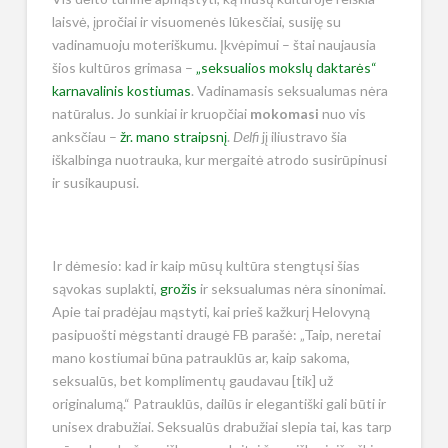
laisvė, įpročiai ir visuomenės lūkesčiai, susiję su
vadinamuoju moteriškumu. Įkvėpimui – štai naujausia
šios kultūros grimasa –
„seksualios mokslų daktarės“
karnavalinis kostiumas
. Vadinamasis seksualumas nėra
natūralus. Jo sunkiai ir kruopčiai
mokomasi
nuo vis
anksčiau –
žr. mano straipsnį
.
Delfi
jį iliustravo šia
iškalbinga nuotrauka, kur mergaitė atrodo susirūpinusi
ir susikaupusi.
Ir dėmesio: kad ir kaip mūsų kultūra stengtųsi šias
sąvokas suplakti,
grožis
ir seksualumas nėra sinonimai.
Apie tai pradėjau mąstyti, kai prieš kažkurį Helovyną
pasipuošti mėgstanti draugė FB parašė: „Taip, neretai
mano kostiumai būna patrauklūs ar, kaip sakoma,
seksualūs, bet komplimentų gaudavau [tik] už
originalumą.“ Patrauklūs, dailūs ir elegantiški gali būti ir
unisex drabužiai. Seksualūs drabužiai slepia tai, kas tarp