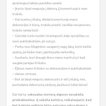
apsirengusi labiau pasitikiu savimi.
– Įkyrūs tipai reaguoja į dekorą, jį komentuoja ir man
trukdo.
– Kai nueinu į klubą, diedai komentuoja mano
dekoracijas ir kūną, trukdo praeiti, tauškia nesąmones,
trukdo ramiai būti.
– Gatvėje turiu nuolat strateguoti, kaip sprukčiau su
savo aukštakulniais, jei vytųsi.
– Perku nuo išžaginimo saugantį nagų laką, kuris keičia
spalvą, jei klube man į gėrimą pila narkotikų.
– Susitariu, kuri draugė žinos mano maršrutą ir kad
saugiai parėjau iš klubo.
– Ėjimas namo iš klubo su dekoracijom ir aukštakulniais
– vienas stresas.
– Bet aš labai mėgstu dekoruotis ir eiti į klubą, nes,
purtydama dekoruotą sėdynę, jaučiuosi tokia laisva!
Dar kartą:
seksualus moterų elgesys nesukelia
priekabiavimo. Jį sukelia kultūra, reikalaujanti, kad
bet kokioje veikloje būtų paisoma seksualumo
ir