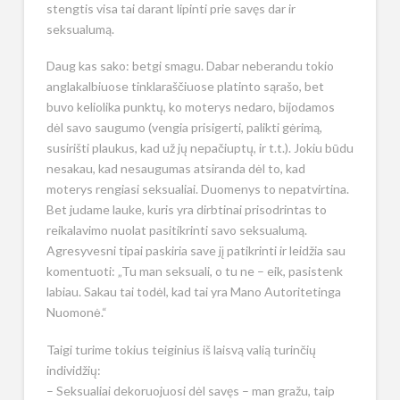
stengtis visa tai darant lipinti prie savęs dar ir
seksualumą.
Daug kas sako: betgi smagu. Dabar neberandu tokio
anglakalbiuose tinklaraščiuose platinto sąrašo, bet
buvo keliolika punktų, ko moterys nedaro, bijodamos
dėl savo saugumo (vengia prisigerti, palikti gėrimą,
susirišti plaukus, kad už jų nepačiuptų, ir t.t.). Jokiu būdu
nesakau, kad nesaugumas atsiranda dėl to, kad
moterys rengiasi seksualiai. Duomenys to nepatvirtina.
Bet judame lauke, kuris yra dirbtinai prisodrintas to
reikalavimo nuolat pasitikrinti savo seksualumą.
Agresyvesni tipai paskiria save jį patikrinti ir leidžia sau
komentuoti: „Tu man seksuali, o tu ne – eik, pasistenk
labiau. Sakau tai todėl, kad tai yra Mano Autoritetinga
Nuomonė.“
Taigi turime tokius teiginius iš laisvą valią turinčių
individžių:
– Seksualiai dekoruojuosi dėl savęs – man gražu, taip