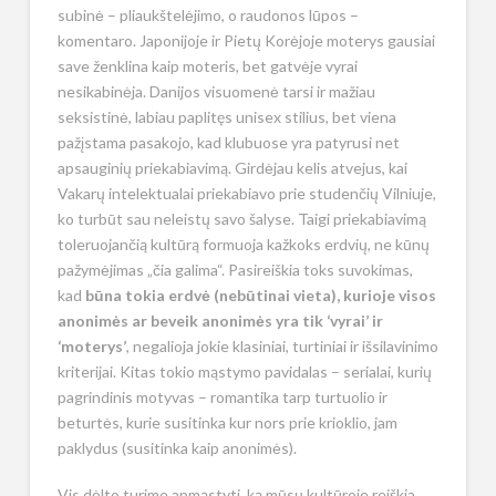
subinė – pliaukštelėjimo, o raudonos lūpos –
komentaro. Japonijoje ir Pietų Korėjoje moterys gausiai
save ženklina kaip moteris, bet gatvėje vyrai
nesikabinėja. Danijos visuomenė tarsi ir mažiau
seksistinė, labiau paplitęs unisex stilius, bet viena
pažįstama pasakojo, kad klubuose yra patyrusi net
apsauginių priekabiavimą.
Girdėjau kelis atvejus, kai
Vakarų intelektualai priekabiavo prie studenčių Vilniuje,
ko turbūt sau neleistų savo šalyse. Taigi priekabiavimą
toleruojančią kultūrą formuoja kažkoks erdvių, ne kūnų
pažymėjimas „čia galima“. Pasireiškia toks suvokimas,
kad
būna tokia erdvė (nebūtinai vieta), kur
ioje visos
anonimės ar beveik anonimės yra tik ‘vyrai’ ir
‘moterys’
, negalioja jokie klasiniai, turtiniai ir išsilavinimo
kriterijai. Kitas tokio mąstymo pavidalas – serialai, kurių
pagrindinis motyvas – romantika tarp turtuolio ir
beturtės, kurie susitinka kur nors prie krioklio, jam
paklydus (susitinka kaip anonimės).
Vis dėlto turime apmąstyti, ką mūsų kultūroje reiškia