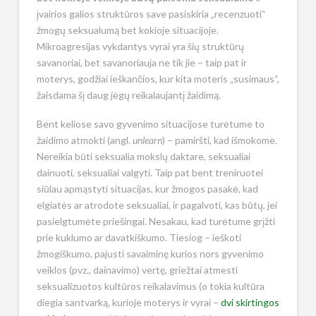
įvairios galios struktūros save pasiskiria „recenzuoti“
žmogų seksualumą bet kokioje situacijoje.
Mikroagresijas vykdantys vyrai yra šių struktūrų
savanoriai, bet savanoriauja ne tik jie – taip pat ir
moterys, godžiai ieškančios, kur kita moteris „susimaus“,
žaisdama šį daug jėgų reikalaujantį žaidimą.
Bent keliose savo gyvenimo situacijose turėtume to
žaidimo atmokti (angl.
unlearn
) – pamiršti, kad išmokome.
Nereikia būti seksualia mokslų daktare, seksualiai
dainuoti, seksualiai valgyti. Taip pat bent treniruotei
siūlau apmąstyti situacijas, kur žmogos pasakė, kad
elgiatės ar atrodote seksualiai, ir pagalvoti, kas būtų, jei
pasielgtumėte priešingai. Nesakau, kad turėtume grįžti
prie kuklumo ar davatkiškumo. Tiesiog – ieškoti
žmogiškumo, pajusti savaiminę kurios nors gyvenimo
veiklos (pvz., dainavimo) vertę, griežtai atmesti
seksualizuotos kultūros reikalavimus (o tokia kultūra
diegia santvarką, kurioje moterys ir vyrai –
dvi skirtingos