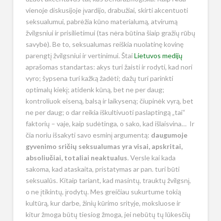
vienoje diskusijoje įvardijo, drabužiai, skirti akcentuoti
seksualumui, pabrėžia kūno materialumą, atvirumą
žvilgsniui ir prisilietimui (tas nėra būtina šiaip gražių rūbų
savybė). Be to, seksualumas reiškia nuolatinę kovinę
parengtį žvilgsniui ir vertinimui. Štai
Lietuvos medijų
aprašomas standartas: akys turi žaisti ir rodyti, kad nori
vyro; šypsena turi kažką žadėti; dažų turi parinkti
optimalų kiekį; atidenk kūną, bet ne per daug;
kontroliuok eiseną, balsą ir laikyseną; čiupinėk vyrą, bet
ne per daug; o dar reikia iškultivuoti paslaptingą „tai“
faktorių – vaje, kaip sudėtinga, o sako, kad išlaisvina… Ir
čia noriu išsakyti savo esminį argumentą:
daugumoje
gyvenimo sričių seksualumas yra visai, apskritai,
absoliučiai, totaliai neaktualus
. Versle kai kada
sakoma, kad ataskaita, pristatymas ar pan. turi būti
seksualūs. Kitaip tariant, kad masintų, trauktų žvilgsnį,
o ne įtikintų, įrodytų. Mes greičiau sukurtume tokią
kultūrą, kur darbe, žinių kūrimo srityje, moksluose ir
kitur žmoga būtų tiesiog žmoga, jei nebūtų tų lūkesčių