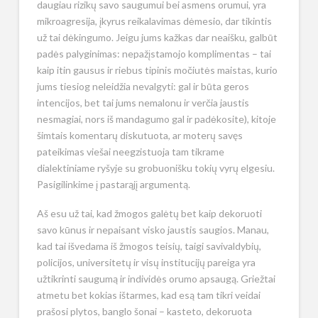
daugiau rizikų savo saugumui bei asmens orumui, yra
mikroagresija, įkyrus reikalavimas dėmesio, dar tikintis
už tai dėkingumo. Jeigu jums kažkas dar neaišku, galbūt
padės palyginimas: nepažįstamojo komplimentas – tai
kaip itin gausus ir riebus tipinis močiutės maistas, kurio
jums tiesiog neleidžia nevalgyti: gal ir būta geros
intencijos, bet tai jums nemalonu ir verčia jaustis
nesmagiai, nors iš mandagumo gal ir padėkosite), kitoje
šimtais komentarų diskutuota, ar moterų savęs
pateikimas viešai neegzistuoja tam tikrame
dialektiniame ryšyje su grobuonišku tokių vyrų elgesiu.
Pasigilinkime į pastarąjį argumentą.
Aš esu už tai, kad žmogos galėtų bet kaip dekoruoti
savo kūnus ir nepaisant visko jaustis saugios. Manau,
kad tai išvedama iš žmogos teisių, taigi savivaldybių,
policijos, universitetų ir visų institucijų pareiga yra
užtikrinti saugumą ir individės orumo apsaugą. Griežtai
atmetu bet kokias ištarmes, kad esą tam tikri veidai
prašosi plytos, banglo šonai – kasteto, dekoruota