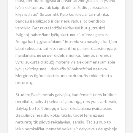
mūsų bendražmogiška ar apskritai žmogiška, ir išryškina
lyčių skirtumus. Juk kaip tik dėl to žodis „seksualus“
kilęs iš „lytis“ (lot./angl.). Kaip konkrečiai tai nutinka,
bandau išanalizuoti ir dar nesu radusi to bendrojo
vardiklio. Bet raktažodžiai tikriausiai būtų „traukti
žvilgsnį, pabrėžiant lyčių skirtumus“. Vienas garsus
žmoga kartą „glianciniame“ interviu yra pasakęs, kad jam
labai seksualu, kai ryte romantinė partnerė apsirengia jo
marškiniais, jie jai per dideli, smunka. Taigi apsirengusi
vyrui sukurtą drabužį, moteris vis tiek primena jam apie
lyčių skirtingumą – drabužis jai pabrėžtinai netinka.
Merginos figūrai skirtas unisex drabužis tokio efekto
neturėtų.
Studentiškais metais galvojau, kad feministinės kritikos
nereikėtų taikyti į seksualią aprangą, nes yra svarbesnių
dalykų, be to, iš žmogų ir taip reikalaujama įvairiausios
disciplinos neaišku kokiu tikslu, todėl feminizmas
neturėtų tik pildyti reikalavimų sąrašo. Tačiau nuo to
laiko perskaičiau nemažai veikalų ir dalyvavau daugybėje