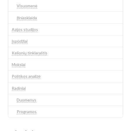
Visuomenė
žiniasklaida
Azijos studijos
Įspūdžiai
Kelionių tinklaraštis
Mokslai
Politikos analizė
Radiniai
Duomenys
Programos