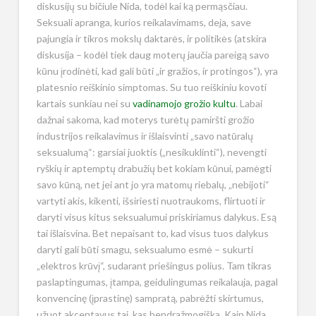
diskusijų su bičiule Nida, todėl kai ką permąsčiau.
Seksuali apranga, kurios reikalavimams, deja, save
pajungia ir tikros mokslų daktarės, ir politikės (atskira
diskusija – kodėl tiek daug moterų jaučia pareigą savo
kūnu įrodinėti, kad gali būti „ir gražios, ir protingos“), yra
platesnio reiškinio simptomas. Su tuo reiškiniu kovoti
kartais sunkiau nei su
vadinamojo grožio kultu
. Labai
dažnai sakoma, kad moterys turėtų pamiršti grožio
industrijos reikalavimus ir išlaisvinti „savo natūralų
seksualumą“: garsiai juoktis („nesikuklinti“), nevengti
ryškių ir aptemptų drabužių bet kokiam kūnui, pamėgti
savo kūną, net jei ant jo yra matomų riebalų, „nebijoti“
vartyti akis, kikenti, išsiriesti nuotraukoms, flirtuoti ir
daryti visus kitus seksualumui priskiriamus dalykus. Esą
tai išlaisvina. Bet nepaisant to, kad visus tuos dalykus
daryti gali būti smagu, seksualumo esmė – sukurti
„elektros krūvį“, sudarant priešingus polius. Tam tikras
paslaptingumas, įtampa, geidulingumas reikalauja, pagal
konvencinę (įprastinę) sampratą, pabrėžti skirtumus,
užuot akcentavus tai, kas bendražmogiška. Kaip Nida