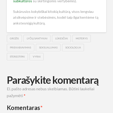
subkultūros
su skirtingomis vertybėmis).
Sukūrusios kokybiškai kitokią kultūrą, visos lengviau
atsikvėpsime ir stebėsimės, kodėl taip ilgai kentėme tą
ankstesniąją kultūrą.
GROŽIS
LYČIŲ SANTYKIAI
LŪKESČIAI
MOTERYS
PRIEKABIAVIMAS
SEKSUALUMAS
SOCIOLOGIJA
STEREOTIPAI
VYRAI
Parašykite komentarą
El. pašto adresas nebus skelbiamas.
Būtini laukeliai
pažymėti
*
Komentaras
*