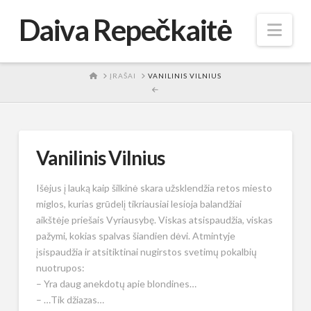
Daiva Repečkaitė
Nav
HOME
ĮRAŠAI
VANILINIS VILNIUS
Vanilinis Vilnius
Išėjus į lauką kaip šilkinė skara užsklendžia retos miesto
miglos, kurias grūdelį tikriausiai lesioja balandžiai
aikštėje priešais Vyriausybę. Viskas atsispaudžia, viskas
pažymi, kokias spalvas šiandien dėvi. Atmintyje
įsispaudžia ir atsitiktinai nugirstos svetimų pokalbių
nuotrupos:
– Yra daug anekdotų apie blondines…
– …Tik džiazas…