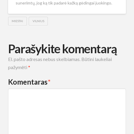
sunerimtų, jog ką tik padarė kažką gėdingai juokingo.
MIESTAI
VILNIUS
Parašykite komentarą
El. pašto adresas nebus skelbiamas.
Būtini laukeliai
pažymėti
*
Komentaras
*