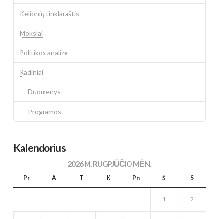
Kelionių tinklaraštis
Mokslai
Politikos analizė
Radiniai
Duomenys
Programos
Kalendorius
2026 M. RUGPJŪČIO MĖN.
Pr
A
T
K
Pn
Š
S
1
2