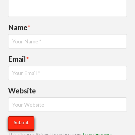
Name
*
Email
*
Website
This site uses Akismet to reduce spam.
Learn how your