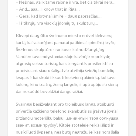
– Nežinau, gal kitame rajone ir yra, bet čia tikrai nėra…
– And… aaa… I know that in Riga…
– Gerai, kad lotynai išmirė – daug paprasčiau…
– Iš tikrųjų, yra visokių įdomių tų skulptūrų…
Iškvepi daug šilto švelnumo miesto erdvei kiekvieną
kartą, kai vakarėjant pamatai patikimai spindintį kryžių
Šv.Elenos skulptūros rankose, kai nudžiungi, jog
šiandien tavo mėgstamiausioje kavinėje nepriklydę
atgrasių sekso turistų, kai stengiantis prasilenkti su
praeiviu ant siauro šaligatvio atvilnija šviežių bandelių
kvapas ir kai skubi fiksuoti kiekvieną akimirką, kol tavo
kolonų, kino teatrų, žemų langelių ir aptrupėjusių sienų
dar nesuėdė beveidžiai dangoraižiai.
Svajingai besižvalgant pro troleibuso langą, atsibusti
priverčia kažkieno telefono skambutis su įrašytu įkyriai
zirziančiu moterišku balsu: „миииилый, твоя солнушка
званит, возми трубку”. Kitoje stotelėje reikia išlipti ir
nusiklijuoti šypseną, nes būtų negražu, jei kas nors šalia