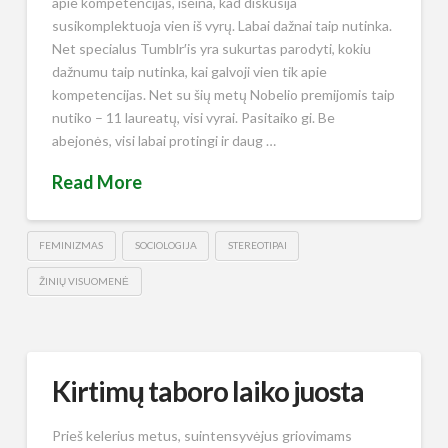
apie kompetencijas, išeina, kad diskusija
susikomplektuoja vien iš vyrų. Labai dažnai taip nutinka.
Net specialus Tumblr′is yra sukurtas parodyti, kokiu
dažnumu taip nutinka, kai galvoji vien tik apie
kompetencijas. Net su šių metų Nobelio premijomis taip
nutiko – 11 laureatų, visi vyrai. Pasitaiko gi. Be
abejonės, visi labai protingi ir daug …
Read More
FEMINIZMAS
SOCIOLOGIJA
STEREOTIPAI
ŽINIŲ VISUOMENĖ
Kirtimų taboro laiko juosta
Prieš kelerius metus, suintensyvėjus griovimams