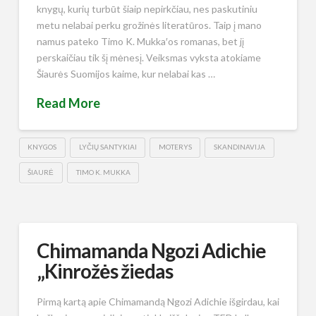
knygų, kurių turbūt šiaip nepirkčiau, nes paskutiniu
metu nelabai perku grožinės literatūros. Taip į mano
namus pateko Timo K. Mukka′os romanas, bet jį
perskaičiau tik šį mėnesį. Veiksmas vyksta atokiame
Šiaurės Suomijos kaime, kur nelabai kas …
Read More
KNYGOS
LYČIŲ SANTYKIAI
MOTERYS
SKANDINAVIJA
ŠIAURĖ
TIMO K. MUKKA
Chimamanda Ngozi Adichie
„Kinrožės žiedas
Pirmą kartą apie Chimamandą Ngozi Adichie išgirdau, kai