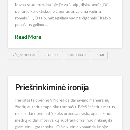
buvau studentė, kurioje jie va šitaip „diskutavo“: „Dėl
politinio korektiškumo čigonus privaloma vadinti
romais.“ – „O taip, nebegalima vadinti čigonais.“ Kažko
panašaus galima …
Read More
LYČIŲ SANTYKIAI
RENGINIAI
SOCIOLOGIJA
TSPMI
Priešrinkiminė ironija
Per ištęstą operinę V.Noreikos dainavimo manierą šių
žodžių autorius tapo tikru pranašu. Prieš šešerius metus
niekas dar nenumatė, koks procesas viską apims – nuo
medijų iki dalijimosi vaikų nuotraukomis, nuo rinkimų iki
glamūrinių garsenybių. O šio kūrinio komanda žinojo: