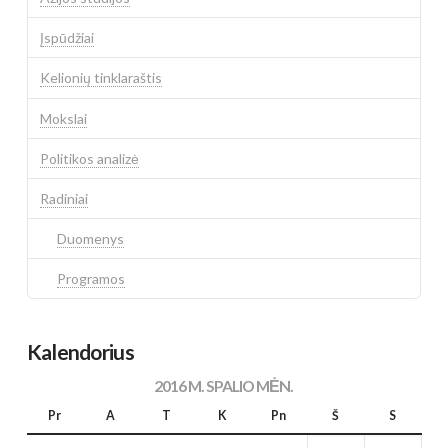
Įspūdžiai
Kelionių tinklaraštis
Mokslai
Politikos analizė
Radiniai
Duomenys
Programos
Kalendorius
2016 M. SPALIO MĖN.
Pr
A
T
K
Pn
Š
S