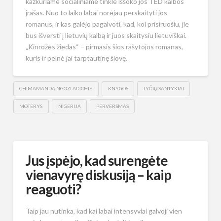
kažkuriame socialiniame tinkle iššoko jos TED kalbos
įrašas. Nuo to laiko labai norėjau perskaityti jos
romanus, ir kas galėjo pagalvoti, kad, kol prisiruošiu, jie
bus išversti į lietuvių kalbą ir juos skaitysiu lietuviškai.
„Kinrožės žiedas“ – pirmasis šios rašytojos romanas,
kuris ir pelnė jai tarptautinę šlovę.
CHIMAMANDA NGOZI ADICHIE
KNYGOS
LYČIŲ SANTYKIAI
MOTERYS
NIGERIJA
PERVERSMAS
Jus įspėjo, kad surengėte
vienavyrę diskusiją – kaip
reaguoti?
Taip jau nutinka, kad kai labai intensyviai galvoji vien