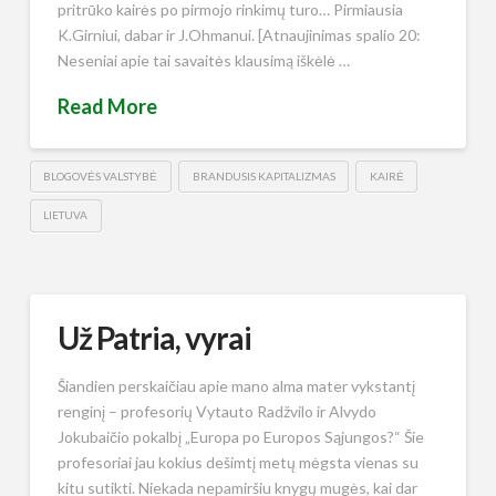
pritrūko kairės po pirmojo rinkimų turo… Pirmiausia
K.Girniui, dabar ir J.Ohmanui. [Atnaujinimas spalio 20:
Neseniai apie tai savaitės klausimą iškėlė …
Read More
BLOGOVĖS VALSTYBĖ
BRANDUSIS KAPITALIZMAS
KAIRĖ
LIETUVA
Už Patria, vyrai
Šiandien perskaičiau apie mano alma mater vykstantį
renginį – profesorių Vytauto Radžvilo ir Alvydo
Jokubaičio pokalbį „Europa po Europos Sąjungos?“ Šie
profesoriai jau kokius dešimtį metų mėgsta vienas su
kitu sutikti. Niekada nepamiršiu knygų mugės, kai dar