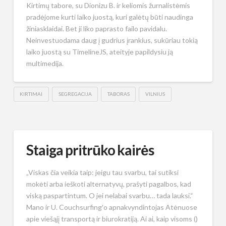
Kirtimų tabore, su Dionizu B. ir keliomis žurnalistėmis
pradėjome kurti laiko juostą, kuri galėtų būti naudinga
žiniasklaidai. Bet ji liko paprasto failo pavidalu.
Neinvestuodama daug į gudrius įrankius, sukūriau tokią
laiko juostą su TimelineJS, ateityje papildysiu ją
multimedija.
KIRTIMAI
SEGREGACIJA
TABORAS
VILNIUS
Staiga pritrūko kairės
„Viskas čia veikia taip: jeigu tau svarbu, tai sutiksi
mokėti arba ieškoti alternatyvų, prašyti pagalbos, kad
viską paspartintum. O jei nelabai svarbu… tada lauksi.“
Mano ir U. Couchsurfing′o apnakvyndintojas Atėnuose
apie viešąjį transportą ir biurokratiją. Ai ai, kaip visoms ()