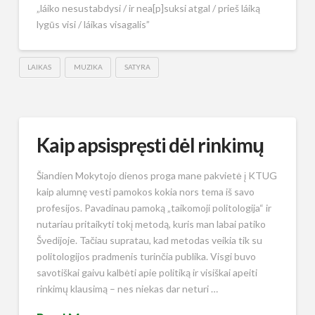
„láiko nesustabdysi / ir nea[p]suksi atgal / prieš láiką
lygūs visi / láikas visagalis”
LAIKAS
MUZIKA
SATYRA
Kaip apsispręsti dėl rinkimų
Šiandien Mokytojo dienos proga mane pakvietė į KTUG
kaip alumnę vesti pamokos kokia nors tema iš savo
profesijos. Pavadinau pamoką „taikomoji politologija“ ir
nutariau pritaikyti tokį metodą, kuris man labai patiko
Švedijoje. Tačiau supratau, kad metodas veikia tik su
politologijos pradmenis turinčia publika. Visgi buvo
savotiškai gaivu kalbėti apie politiką ir visiškai apeiti
rinkimų klausimą – nes niekas dar neturi …