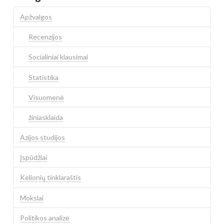
Apžvalgos
Recenzijos
Socialiniai klausimai
Statistika
Visuomenė
žiniasklaida
Azijos studijos
Įspūdžiai
Kelionių tinklaraštis
Mokslai
Politikos analizė