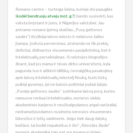
Romano centre – turtinga šeima, kurioje dvi paauglės
(
kodėl bendruoju atveju mot. g.?
) bando susivokti, kas
vyksta bręstant ir joms, ir Nigerijos valstybei. Jau
antrame romane (pirmą skaičiau „Pusę geltonos
saulės“) išryškėja laisvo miesto ir nelaisvos šalies
įtampa. Įvyksta perversmas, atsiranda ne tik prekių
deficitai, didinantys visuomenės pasipiktinimą, bet ir
intelektualių persekiojimas. Iš rašytojos biografijos
žinant, kad jos mama ir tėvas dirbo universitete, kyla
pagunda tuo ir aiškinti idilišką, nostalgišką pasakojimą
apie laisvų intelektualių miestelį Nsuką, kuris būtų
puikiai gyvenęs, jei ne baisūs politiniai įvykiai šalyje.
„Pusėje geltonos saulės“ sutinkame laisvą porą, kurios
namuose renkasi intelektualės, moterys siekia
akademinės karjeros ir nesižvalgydamos atgal natūraliai,
nedramatizuodamos nusimeta senosios visuomenės
lūkesčius ir lyčių vaidmenis. Jeigu tiek daug dalykų
keičiasi, tai kodėl nepakeitus ir šio? „Kinrožės žiede“
moteris akademikė taip pat yra gyvenusi dviejų