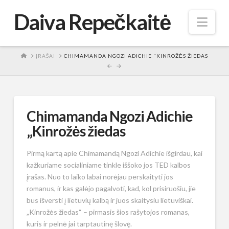
Daiva Repečkaitė
Nav
HOME
ĮRAŠAI
CHIMAMANDA NGOZI ADICHIE "KINROŽĖS ŽIEDAS
Chimamanda Ngozi Adichie
„Kinrožės žiedas
Pirmą kartą apie Chimamandą Ngozi Adichie išgirdau, kai
kažkuriame socialiniame tinkle iššoko jos TED kalbos
įrašas. Nuo to laiko labai norėjau perskaityti jos
romanus, ir kas galėjo pagalvoti, kad, kol prisiruošiu, jie
bus išversti į lietuvių kalbą ir juos skaitysiu lietuviškai.
„Kinrožės žiedas“ – pirmasis šios rašytojos romanas,
kuris ir pelnė jai tarptautinę šlovę.