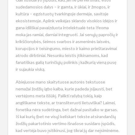
sudedamosios dalys – ir gamta, ir ūkiai, ir žmogos, ir
kultūra – egzistuotų tvarkingoje dermėje, savitoje
ekosistemoje. Aplink veikėjas sklando visokios idėjos ir
gana idiliškai pavaizduota intelektualė teta Ifeoma
moka jas ramiai, darniai integruoti. Jai senųjų papročių ir
krikščionybės, šeimos svarbos ir asmeninės laisvės,
korupcijos ir teisingumo, miesto ir kaimo prieštaravimai
atrodo dirbtiniai. Nesunku leistis įtikinamoms, kad
fanatiškas galią turinčiųjų polinkis į kažkurią vieną pusę
ir sujaukia viską.
Abiejuose mano skaitytuose autorės tekstuose
nemažai žodžių igbo kalba, kurie padeda įsijausti, bet
vertėjoms meta iššūkį. Palikti rašybą tokią, kaip
angliškame tekste, ar transliteruoti lietuviškai? Laimei,
fonetika nėra sudėtinga, bet dažnai pasitaiko w garsas.
Iš kai kurių (bet ne visų) keliskart tekste atsirandančių
žodžių pakartotinio vertimo išnašose susidaro įspūdis,
kad vertėja buvo įsitikinusi, jog tikrai jų dar neįsiminėme.