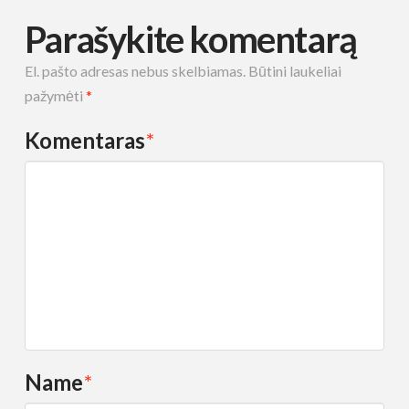
Parašykite komentarą
El. pašto adresas nebus skelbiamas.
Būtini laukeliai
pažymėti
*
Komentaras
*
Name
*