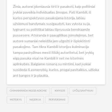
Žinia, autorei įdomiausia tirti ir pasakoti, kaip politiniai
įvykiai paveikia individualias žmogas. Pati Kambili, iš
kurios perspektyvos pasakojama istorija, labiau
užsiėmusi bandymais susigaudyti, kas vyksta su ja,
lyginant su politiškai labiau išprususia bendraamže
pussesere. Atsiranda ir paaugliškas įsimylėjimas, bet
autorė sumaniai neleidžia jam užgožti ir išplokštinti
pasakojimo. Tam tikra Kambili istorijos kulminacija
tampa pasiryžimas mesti iššūkį autoritetui, bet įvykių
eigą pasuka visai ne Kambili ir net ne istorinės
aplinkybės. Baigiame romaną su mintimi, kad įvykiai
susideda iš asmenybių, kurios, progai pasitaikius, užšoka
ant bangos ir ja plaukia.
CHIMAMANDA NGOZI ADICHIE
KNYGOS
LYČIŲ SANTYKIAI
MOTERYS
NIGERIJA
PERVERSMAS