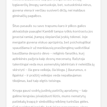
lygiaverčių žmogų santuokoje, bet, sutuoktiniui mirus,
gyvena viena ir verčiau susiverš diržą, nei maldaus
giminaičių pagalbos.
Šitas pasaulis su savo trapumu karo ir plikos galios
akivaizdoje paauglei Kambili tampa ryškiu kontrastu jos
įprastai ramiai, įtampą slepiančiai įvykių tėkmei. Joje
mergaitė gyvena viskuo aprūpinta, bet psichologiškai
spaudžiama ir už menkiausią prasižengimą sadistiškai
baudžiama despoto dėvo – religinio fanatiko, kurį
aplinkinės pažįsta kaip dosnų mecenatą. Rašytoja
talentingai veda mus asmenybių labirintais ir neleidžia jų
skirstyti – čia gera veikėja, čia bloga. Į žiaurumus, o
ilgainiui – ir pražūtį veikėjas veda nepaliaujamas
tikėjimas, kad taip elgtis teisinga.
Knyga gausi sodrių juslinių patirčių aprašymų – taip
galime lengviau įsivaizduoti liūtis, mums nematytų
patiekalų kvapą ir simbolišką reikšmę turinčias gėles.
Gali susidaryti įspūdis, kad, jei ne perversmas, visos