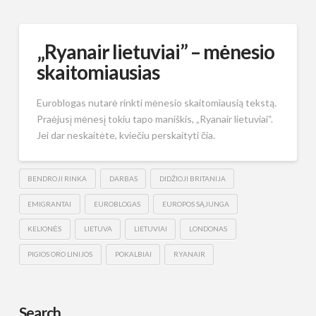
„Ryanair lietuviai” – mėnesio
skaitomiausias
Euroblogas nutarė rinkti mėnesio skaitomiausią tekstą.
Praėjusį mėnesį tokiu tapo maniškis, „Ryanair lietuviai“.
Jei dar neskaitėte, kviečiu perskaityti čia.
BENDROJI RINKA
DARBAS
DIDŽIOJI BRITANIJA
EMIGRANTAI
EUROBLOGAS
EUROPOS SĄJUNGA
KELIONĖS
LIETUVA
LIETUVIAI
LONDONAS
PIGIOS ORO LINIJOS
POKALBIAI
RYANAIR
Search