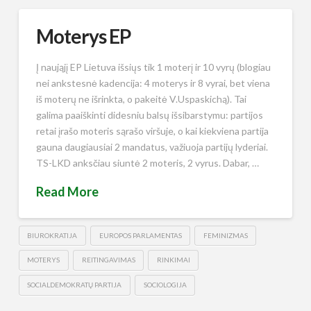
Moterys EP
Į naująjį EP Lietuva išsiųs tik 1 moterį ir 10 vyrų (blogiau
nei ankstesnė kadencija: 4 moterys ir 8 vyrai, bet viena
iš moterų ne išrinkta, o pakeitė V.Uspaskichą). Tai
galima paaiškinti didesniu balsų išsibarstymu: partijos
retai įrašo moteris sąrašo viršuje, o kai kiekviena partija
gauna daugiausiai 2 mandatus, važiuoja partijų lyderiai.
TS-LKD anksčiau siuntė 2 moteris, 2 vyrus. Dabar, …
Read More
BIUROKRATIJA
EUROPOS PARLAMENTAS
FEMINIZMAS
MOTERYS
REITINGAVIMAS
RINKIMAI
SOCIALDEMOKRATŲ PARTIJA
SOCIOLOGIJA