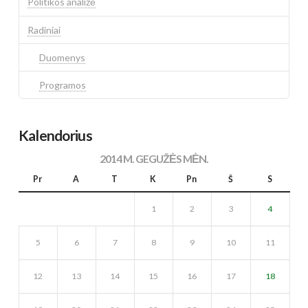
Politikos analizė
Radiniai
Duomenys
Programos
Kalendorius
2014 M. GEGUŽĖS MĖN.
Pr
A
T
K
Pn
Š
S
1
2
3
4
5
6
7
8
9
10
11
12
13
14
15
16
17
18