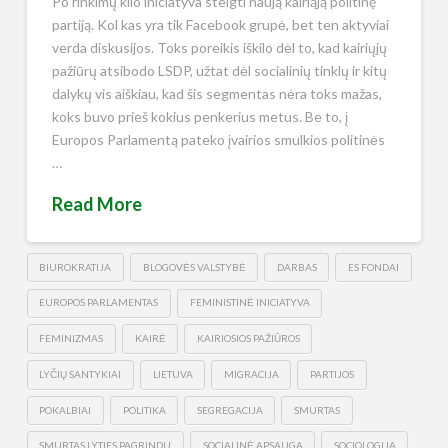
Po rinkimų kilo iniciatyva steigti naują kairiąją politinę
partiją. Kol kas yra tik Facebook grupė, bet ten aktyviai
verda diskusijos. Toks poreikis iškilo dėl to, kad kairiųjų
pažiūrų atsibodo LSDP, užtat dėl socialinių tinklų ir kitų
dalykų vis aiškiau, kad šis segmentas nėra toks mažas,
koks buvo prieš kokius penkerius metus. Be to, į
Europos Parlamentą pateko įvairios smulkios politinės
…
Read More
BIUROKRATIJA
BLOGOVĖS VALSTYBĖ
DARBAS
ES FONDAI
EUROPOS PARLAMENTAS
FEMINISTINĖ INICIATYVA
FEMINIZMAS
KAIRĖ
KAIRIOSIOS PAŽIŪROS
LYČIŲ SANTYKIAI
LIETUVA
MIGRACIJA
PARTIJOS
POKALBIAI
POLITIKA
SEGREGACIJA
SMURTAS
SMURTAS LYTIES PAGRINDU
SOCIALINĖ APSAUGA
SOCIOLOGIJA