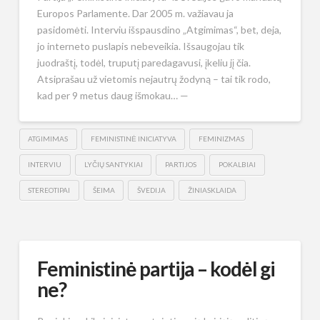
Europos Parlamente. Dar 2005 m. važiavau ja
pasidomėti. Interviu išspausdino „Atgimimas“, bet, deja,
jo interneto puslapis nebeveikia. Išsaugojau tik
juodraštį, todėl, truputį paredagavusi, įkeliu jį čia.
Atsiprašau už vietomis nejautrų žodyną – tai tik rodo,
kad per 9 metus daug išmokau… —
ATGIMIMAS
FEMINISTINĖ INICIATYVA
FEMINIZMAS
INTERVIU
LYČIŲ SANTYKIAI
PARTIJOS
POKALBIAI
STEREOTIPAI
ŠEIMA
ŠVEDIJA
ŽINIASKLAIDA
Feministinė partija – kodėl gi
ne?