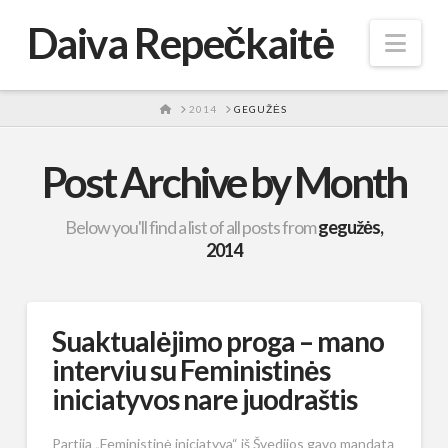
Daiva Repečkaitė
Nav
HOME
2014
GEGUŽĖS
Post Archive by Month
Below you'll find a list of all posts from
gegužės,
2014
Suaktualėjimo proga – mano
interviu su Feministinės
iniciatyvos nare juodraštis
Partija „Feministinė iniciatyva“ iš Švedijos gavo mandatą