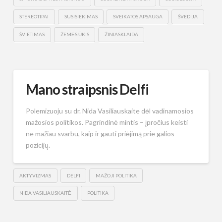
STEREOTIPAI
SUSISIEKIMAS
SVEIKATOS APSAUGA
ŠVEDIJA
ŠVIETIMAS
ŽEMĖS ŪKIS
ŽINIASKLAIDA
Mano straipsnis Delfi
Polemizuoju su dr. Nida Vasiliauskaite dėl vadinamosios
mažosios politikos. Pagrindinė mintis – įpročius keisti
ne mažiau svarbu, kaip ir gauti priėjimą prie galios
pozicijų.
AKTYVIZMAS
DELFI
MAŽOJI POLITIKA
NIDA VASILIAUSKAITĖ
POLITIKA