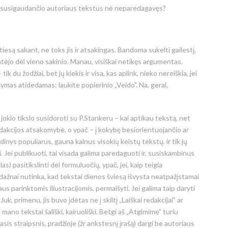
nesusigaudančio autoriaus tekstus nė neparedagavęs?
tiesą sakant, ne toks jis ir atsakingas. Bandoma sukelti gailestį,
tėjo dėl vieno sakinio. Manau, visiškai netikęs argumentas.
du žodžiai, bet jų kiekis ir visa, kas aplink, nieko nereiškia, jei
mas atidedamas: laukite popierinio „Veido”. Na, gerai,
 jokio tikslo susidoroti su P.Stankeru – kai aptikau tekstą, net
redakcijos atsakomybė, o ypač – į kokybę besiorientuojančio ar
eidinys populiarus, gauna kalnus visokių keistų tekstų, ir tik jų
. Jei publikuoti, tai visada galima paredaguoti ir, susiskambinus
s) pasitikslinti dėl formuluočių, ypač, jei, kaip teigia
 dažnai nutinka, kad tekstai dienos šviesą išvysta neatpažįstamai
s parinktomis iliustracijomis, permaišyti. Jei galima taip daryti
k, primenu, jis buvo įdėtas ne į skiltį „Laiškai redakcijai” ar
ano tekstai šališki, kairuoliški. Betgi aš „Atgimime” turiu
sis straipsnis, pradžioje (žr ankstesnį įrašą) dargi be autoriaus