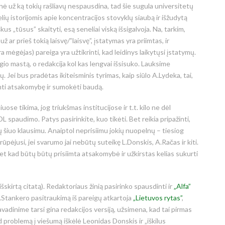
 nė už ką tokių rašliavų nespausdina, tad šie sugula universitetų
ų istorijomis apie koncentracijos stovyklų siaubą ir išžudytą
s „tūsus” skaityti, esą seneliai viską išsigalvoja. Na, tarkim,
ž ar prieš tokią laisvę/”laisvę”, įstatymas yra priimtas, ir
ra mėgėjas) pareiga yra užtikrinti, kad leidinys laikytųsi įstatymų.
io mastą, o redakcija kol kas lengvai išsisuko. Lauksime
. Jei bus pradėtas ikiteisminis tyrimas, kaip siūlo A.Lydeka, tai,
siimti atsakomybę ir sumokėti baudą.
se tikima, jog triukšmas institucijose ir t.t. kilo ne dėl
L spaudimo. Patys pasirinkite, kuo tikėti. Bet reikia pripažinti,
 šiuo klausimu. Anaiptol neprisiimu jokių nuopelnų – tiesiog
rūpėjusi, jei svarumo jai nebūtų suteikę L.Donskis, A.Račas ir kiti.
et kad būtų būtų prisiimta atsakomybė ir užkirstas kelias sukurti
išskirtą citatą). Redaktoriaus žinią pasirinko spausdinti ir
„Alfa”
P.Stankero pasitraukimą iš pareigų atkartoja
„Lietuvos rytas”
,
avadinime tarsi gina redakcijos versiją, užsimena, kad tai pirmas
d problemą į viešumą iškėlė Leonidas Donskis ir „iškilus