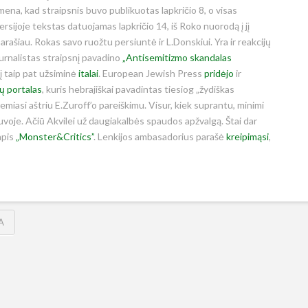
imena, kad straipsnis buvo publikuotas lapkričio 8, o visas
versijoje tekstas datuojamas lapkričio 14, iš Roko nuorodą į jį
 parašiau. Rokas savo ruožtu persiuntė ir L.Donskiui. Yra ir reakcijų
žurnalistas straipsnį pavadino
„Antisemitizmo skandalas
jį taip pat užsiminė
italai
. European Jewish Press
pridėjo
ir
ų portalas
, kuris hebrajiškai pavadintas tiesiog „žydiškas
emiasi aštriu E.Zuroff’o pareiškimu. Visur, kiek suprantu, minimi
uvoje. Ačiū Akvilei už daugiakalbės spaudos apžvalgą. Štai dar
apis
„Monster&Critics”
. Lenkijos ambasadorius parašė
kreipimąsi
,
A