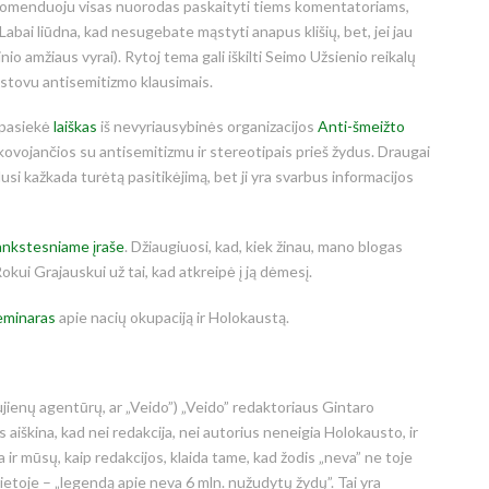
komenduoju visas nuorodas paskaityti tiems komentatoriams,
Labai liūdna, kad nesugebate mąstyti anapus klišių, bet, jei jau
inio amžiaus vyrai). Rytoj tema gali iškilti Seimo Užsienio reikalų
stovu antisemitizmo klausimais.
 pasiekė
laiškas
iš nevyriausybinės organizacijos
Anti-šmeižto
 kovojančios su antisemitizmu ir stereotipais prieš žydus. Draugai
usi kažkada turėtą pasitikėjimą, bet ji yra svarbus informacijos
ankstesniame įraše
. Džiaugiuosi, kad, kiek žinau, mano blogas
Rokui Grajauskui už tai, kad atkreipė į ją dėmesį.
eminaras
apie nacių okupaciją ir Holokaustą.
aujienų agentūrų, ar „Veido”) „Veido” redaktoriaus Gintaro
 aiškina, kad nei redakcija, nei autorius neneigia Holokausto, ir
 ir mūsų, kaip redakcijos, klaida tame, kad žodis „neva” ne toje
vietoje – „legendą apie neva 6 mln. nužudytų žydų”. Tai yra