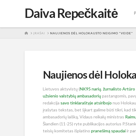
Daiva Repečkaitė
HOME
ĮRAŠAI
NAUJIENOS DĖL HOLOKAUSTO NEIGIMO "VEIDE"
Naujienos dėl Holoka
Lietuvos aktyvistų (
NK95 narių
,
žurnalisto Artūro
užsienio valstybių ambasadorių
pastangomis, pavyk
redakcija
savo tinklaraštyje atsiribojo
nuo Holokaus
įrašytas tekstas, bet šįkart galime būti tikri, kad t
ambasadorių laišką, Vidaus reikalų ministras
Raimu
Šiandien (11-25) ryte publikacijos autorius P.Stan
teisių komitetas išplatino
pranešimą spaudai
ir par