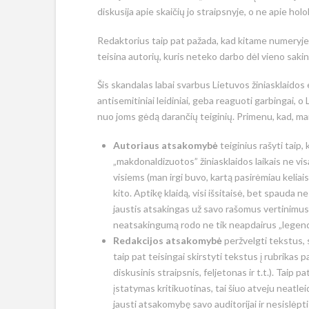
diskusija apie skaičių jo straipsnyje, o ne apie hol
Redaktorius taip pat pažada, kad kitame numeryje b
teisina autorių, kuris neteko darbo dėl vieno sakinio
Šis skandalas labai svarbus Lietuvos žiniasklaidos ev
antisemitiniai leidiniai, geba reaguoti garbingai, o L
nuo joms gėdą darančių teiginių. Primenu, kad, m
Autoriaus atsakomybė
teiginius rašyti taip,
„makdonaldizuotos” žiniasklaidos laikais ne vis
visiems (man irgi buvo, kartą pasirėmiau keliais
kito. Aptikę klaidą, visi išsitaisė, bet spauda n
jaustis atsakingas už savo rašomus vertinimus
neatsakingumą rodo ne tik neapdairus „legenda”,
Redakcijos atsakomybė
peržvelgti tekstus, sp
taip pat teisingai skirstyti tekstus į rubrikas 
diskusinis straipsnis, feljetonas ir t.t.). Taip p
įstatymas kritikuotinas, tai šiuo atveju neatleid
jausti atsakomybę savo auditorijai ir nesislėp