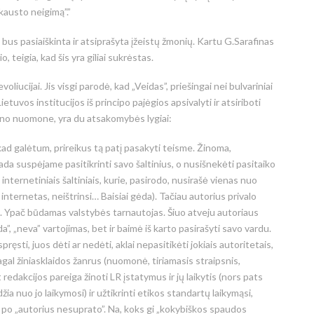
okausto neigimą”.”
us pasiaiškinta ir atsiprašyta įžeistų žmonių. Kartu G.Sarafinas
, teigia, kad šis yra giliai sukrėstas.
oliucijai. Jis visgi parodė, kad „Veidas”, priešingai nei bulvariniai
ietuvos institucijos iš principo pajėgios apsivalyti ir atsiriboti
ano nuomone, yra du atsakomybės lygiai:
 kad galėtum, prireikus tą patį pasakyti teisme. Žinoma,
ada suspėjame pasitikrinti savo šaltinius, o nusišnekėti pasitaiko
 internetiniais šaltiniais, kurie, pasirodo, nusirašė vienas nuo
e internetas, neištrinsi… Baisiai gėda). Tačiau autorius privalo
. Ypač būdamas valstybės tarnautojas. Šiuo atveju autoriaus
 „neva” vartojimas, bet ir baimė iš karto pasirašyti savo vardu.
ręsti, juos dėti ar nedėti, aklai nepasitikėti jokiais autoritetais,
pagal žiniasklaidos žanrus (nuomonė, tiriamasis straipsnis,
at redakcijos pareiga žinoti LR įstatymus ir jų laikytis (nors pats
žia nuo jo laikymosi) ir užtikrinti etikos standartų laikymąsi,
ti po „autorius nesuprato”. Na, koks gi „kokybiškos spaudos