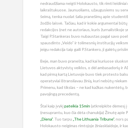
nedraudžiama neigti Holokausto, tik rimti leidiniai
laikraštukuose. Jaunuoliams, užaugusiems su seneli
šeimą, tenka nuolat šalia pranešimų apie studentišku
žodžio laisvė. Tačiau, kad ir kokie argumentai būtų u
redakcijos (net ne autoriaus, kuris žurnalistikoje y
Taigi P.Stankeras buvo nubaustas pagal savo poelg
spausdinto „Veido” ir tolimesnių institucijų veiksmų
jeigu redakcija taip gaili P.Stankero, ji galėtų pri
Beje, man buvo pranešta, kad kai kuriuose sluoksniuo
Lietuvos aktyvistų veiklos, o dėl ambasadorių ir AD
kad pirmą kartą Lietuvoje buvo tiek protesto balsų
operatyviai ištransliavau žinią, kuri nebūtų niekam 
Primenu, kad tikslas – ne kad kažkas nukentėtų, b
pavojingą precedentą.
Štai kaip įvykį
pateikia 15min
(atkreipkite dėmesį į 
(nesuprantu, kuo čia dėta chanukija) Žinutę apie 
„Diena”
. Tuo tarpu
„The Lithuania Tribune”
, nors p
Holokausto neigimas rimtojoje žiniasklaidoje, ir ka