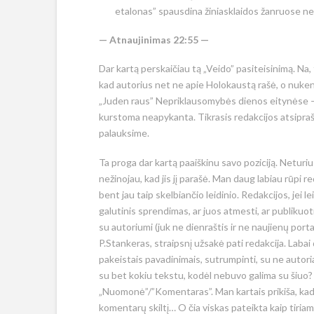
etalonas” spausdina žiniasklaidos žanruose 
— Atnaujinimas 22:55 —
Dar kartą perskaičiau tą „Veido” pasiteisinimą. Na, 
kad autorius net ne apie Holokaustą rašė, o nuken
„Juden raus” Nepriklausomybės dienos eitynėse – tik 
kurstoma neapykanta. Tikrasis redakcijos atsiprašy
palauksime.
Ta proga dar kartą paaiškinu savo poziciją. Neturiu
nežinojau, kad jis jį parašė. Man daug labiau rūpi 
bent jau taip skelbiančio leidinio. Redakcijos, jei l
galutinis sprendimas, ar juos atmesti, ar publikuoti
su autoriumi (juk ne dienraštis ir ne naujienų portala
P.Stankeras, straipsnį užsakė pati redakcija. Labai
pakeistais pavadinimais, sutrumpinti, su ne autoriau
su bet kokiu tekstu, kodėl nebuvo galima su šiuo? Ju
„Nuomonė”/”Komentaras”. Man kartais prikiša, kad m
komentarų skiltį… O čia viskas pateikta kaip tiriama