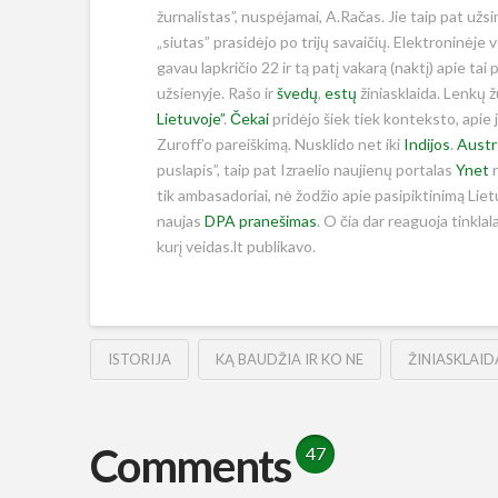
žurnalistas”, nuspėjamai, A.Račas. Jie taip pat užs
„siutas” prasidėjo po trijų savaičių. Elektroninėje 
gavau lapkričio 22 ir tą patį vakarą (naktį) apie tai
užsienyje. Rašo ir
švedų
,
estų
žiniasklaida. Lenkų 
Lietuvoje”
.
Čekai
pridėjo šiek tiek konteksto, apie 
Zuroff’o pareiškimą. Nusklido net iki
Indijos
.
Austr
puslapis”, taip pat Izraelio naujienų portalas
Ynet
r
tik ambasadoriai, nė žodžio apie pasipiktinimą Liet
naujas
DPA pranešimas
. O čia dar reaguoja tinklal
kurį veidas.lt publikavo.
ISTORIJA
KĄ BAUDŽIA IR KO NE
ŽINIASKLAID
Comments
47