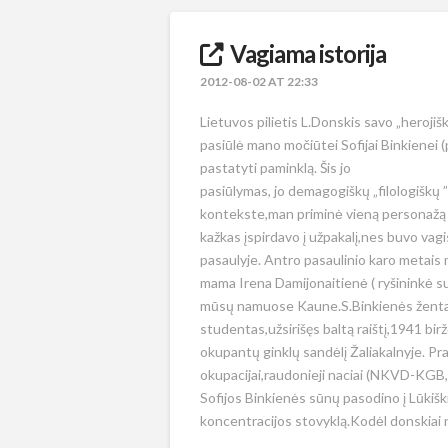
Vagiama istorija
2012-08-02 AT 22:33
Lietuvos pilietis L.Donskis savo „herojišk
pasiūlė mano močiūtei Sofijai Binkienei 
pastatyti paminklą. Šis jo
pasiūlymas, jo demagogiškų „filologiškų ”
kontekste,man priminė vieną personažą iš
kažkas įspirdavo į užpakalį,nes buvo va
pasaulyje. Antro pasaulinio karo metais
mama Irena Damijonaitienė ( ryšininkė s
mūsų namuose Kaune.S.Binkienės ženta
studentas,užsirišęs baltą raištį,1941 bir
okupantų ginklų sandėlį Žaliakalnyje. Pra
okupacijai,raudonieji naciai (NKVD-KGB
Sofijos Binkienės sūnų pasodino į Lūkiški
koncentracijos stovyklą.Kodėl donsk