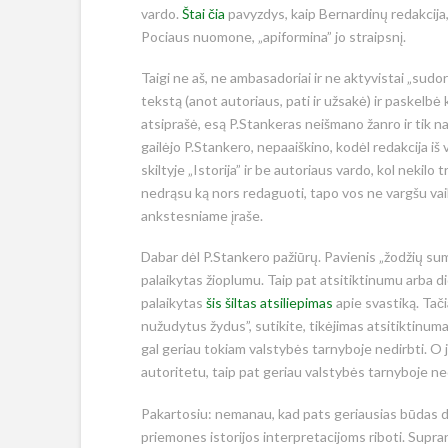
vardo.
Štai čia
pavyzdys, kaip Bernardinų redakcija
Pociaus nuomone, „apiformina” jo straipsnį.
Taigi ne aš, ne ambasadoriai ir ne aktyvistai „sudor
tekstą (anot autoriaus, pati ir užsakė) ir paskelbė k
atsiprašė, esą P.Stankeras neišmano žanro ir tik na
gailėjo P.Stankero, nepaaiškino, kodėl redakcija iš v
skiltyje „Istorija” ir be autoriaus vardo, kol nekilo
nedrąsu ką nors redaguoti, tapo vos ne vargšu vai
ankstesniame įraše.
Dabar dėl P.Stankero pažiūrų. Pavienis „žodžių sumai
palaikytas žioplumu. Taip pat atsitiktinumu arba d
palaikytas
šis šiltas atsiliepimas
apie svastiką. Tač
nužudytus žydus”, sutikite, tikėjimas atsitiktinumai
gal geriau tokiam valstybės tarnyboje nedirbti. O je
autoritetu, taip pat geriau valstybės tarnyboje ned
Pakartosiu: nemanau, kad pats geriausias būdas d
priemones istorijos interpretacijoms riboti. Suprant