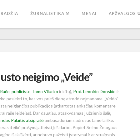
PRADŽIA
ŽURNALISTIKA
MENAI
APŽVALGOS
usto neigimo „Veide”
 Račo
,
publicisto Tomo Vilucko
ir kitų),
Prof. Leonido Donskio
ir
o pasiekti to, kas vos prieš dieną atrodė neįmanoma. „Veido”
tą neigiančios publikacijos (atkartotas anksčiau komentare
ikrai rašė leidėjas). Dar daugiau, atsakydamas į užsienio šalių
ndas Palaitis atsiprašė
ambasadoriams adresuotame laiške.
keras įteikė prašymą atleisti jį iš darbo. Popiet Seimo Žmogaus
agino išsiaiškinti, ar nebuvo pažeisti įstatymai ir ar straipsnis