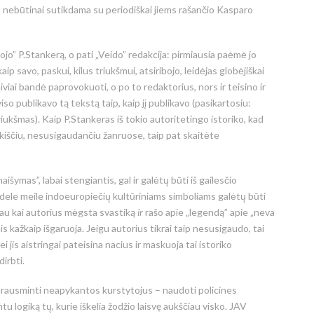
, nebūtinai sutikdama su periodiškai jiems rašančio Kasparo
ojo” P.Stankerą, o pati „Veido” redakcija: pirmiausia paėmė jo
aip savo, paskui, kilus triukšmui, atsiribojo, leidėjas globėjiškai
iviai bandė paprovokuoti, o po to redaktorius, nors ir teisino ir
iso publikavo tą tekstą taip, kaip jį publikavo (pasikartosiu:
 triukšmas). Kaip P.Stankeras iš tokio autoritetingo istoriko, kad
kiščiu, nesusigaudančiu žanruose, taip pat skaitėte
šymas”, labai stengiantis, gal ir galėtų būti iš gailesčio
idele meile indoeuropiečių kultūriniams simboliams galėtų būti
iau kai autorius mėgsta svastiką
ir
rašo apie „legendą” apie „neva
s kažkaip išgaruoja. Jeigu autorius tikrai taip nesusigaudo, tai
i jis aistringai pateisina nacius ir maskuoja tai istoriko
irbti.
rausminti neapykantos kurstytojus – naudoti policines
u logiką tų, kurie iškelia žodžio laisvę aukščiau visko. JAV