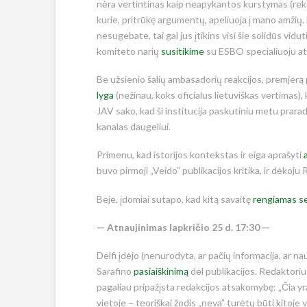
nėra vertintinas kaip neapykantos kurstymas (re
kurie, pritrūkę argumentų, apeliuoja į mano amžių. 
nesugebate, tai gal jus įtikins visi šie solidūs vidut
komiteto narių
susitikime
su ESBO specialiuoju at
Be užsienio šalių ambasadorių reakcijos, premjerą
lyga
(nežinau, koks oficialus lietuviškas vertimas),
JAV sako, kad ši institucija paskutiniu metu prarad
kanalas daugeliui.
Primenu, kad istorijos kontekstas ir eiga aprašyti
buvo pirmoji „Veido” publikacijos kritika, ir dėkoju 
Beje, įdomiai sutapo, kad kitą savaitę
rengiamas s
— Atnaujinimas lapkričio 25 d. 17:30 —
Delfi įdėjo (nenurodyta, ar pačių informacija, ar n
Sarafino
pasiaiškinimą
dėl publikacijos. Redaktorius
pagaliau pripažįsta redakcijos atsakomybę: „Čia yra
vietoje – teoriškai žodis „neva” turėtų būti kitoje 