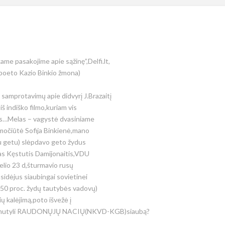
ame pasakojime apie sąžinę”,Delfi.lt,
(poeto Kazio Binkio žmona)
 samprotavimų apie didvyrį J.Brazaitį
 indiško filmo,kuriam vis
gis…Melas – vagystė dvasiniame
 močiūtė Sofija Binkienė,mano
u getu) slėpdavo geto žydus
s Kęstutis Damijonaitis,VDU
želio 23 d,šturmavio rusų
sidėjus siaubingai sovietinei
,50 proc. žydų tautybės vadovų)
ų kalėjimą,poto išvežė į
iai nutyli RAUDONŲJŲ NACIŲ(NKVD-KGB)siaubą?