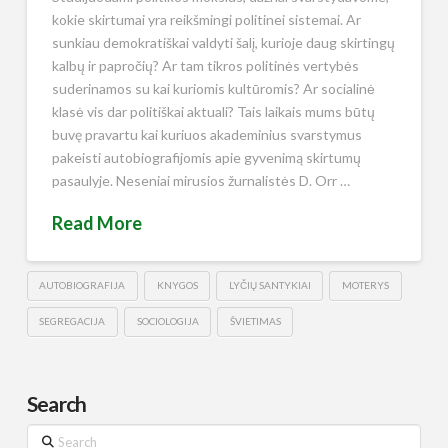
kokie skirtumai yra reikšmingi politinei sistemai. Ar
sunkiau demokratiškai valdyti šalį, kurioje daug skirtingų
kalbų ir papročių? Ar tam tikros politinės vertybės
suderinamos su kai kuriomis kultūromis? Ar socialinė
klasė vis dar politiškai aktuali? Tais laikais mums būtų
buvę pravartu kai kuriuos akademinius svarstymus
pakeisti autobiografijomis apie gyvenimą skirtumų
pasaulyje. Neseniai mirusios žurnalistės D. Orr …
Read More
AUTOBIOGRAFIJA
KNYGOS
LYČIŲ SANTYKIAI
MOTERYS
SEGREGACIJA
SOCIOLOGIJA
ŠVIETIMAS
Search
Search