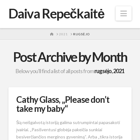
Daiva Repečkaitė
Nav
HOME
2021
RUGSĖJO
Post Archive by Month
Below you'll find a list of all posts from
rugsėjo, 2021
Cathy Glass, „Please don’t
take my baby“
Šią neišgalvotą istoriją galima sutrumpintai papasakoti
įvairiai. „Pasišventusi globėja pakeičia sunkiai
besiverčiančios merginos gyvenimą“. Arba „tikra istorija