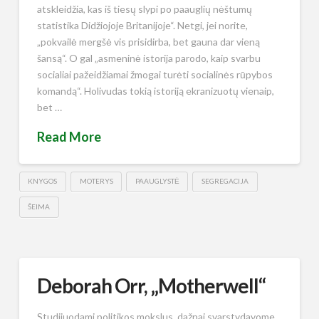
atskleidžia, kas iš tiesų slypi po paauglių nėštumų
statistika Didžiojoje Britanijoje“. Netgi, jei norite,
„pokvailė mergšė vis prisidirba, bet gauna dar vieną
šansą“. O gal „asmeninė istorija parodo, kaip svarbu
socialiai pažeidžiamai žmogai turėti socialinės rūpybos
komandą“. Holivudas tokią istoriją ekranizuotų vienaip,
bet …
Read More
KNYGOS
MOTERYS
PAAUGLYSTĖ
SEGREGACIJA
ŠEIMA
Deborah Orr, „Motherwell“
Studijuodami politikos mokslus, dažnai svarstydavome,