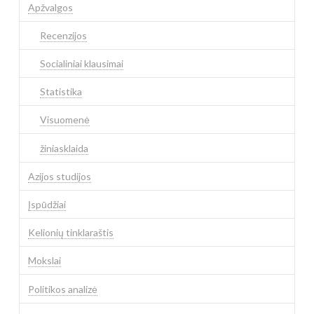
Apžvalgos
Recenzijos
Socialiniai klausimai
Statistika
Visuomenė
žiniasklaida
Azijos studijos
Įspūdžiai
Kelionių tinklaraštis
Mokslai
Politikos analizė