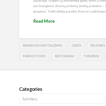
pasaulyje. Augant jų perkamajai galiai, kinės () išl
pat brangioms žinomų prekinių ženklų prekėms – žr. 
grupėse. Todėl didėja poreikis išversti sudėtinges
Read More
BRANDUSIS KAPITALIZMAS
GIDĖS
KELIONĖS
PARDUOTUVĖS
RESTORANAI
TURIZMAS
Categories
Apžvalgos