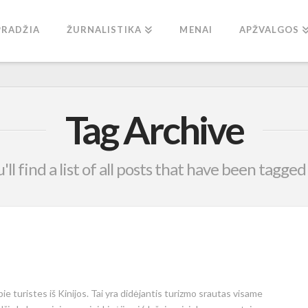
PRADŽIA
ŽURNALISTIKA
MENAI
APŽVALGOS
Tag Archive
ll find a list of all posts that have been tagged
ie turistes iš Kinijos. Tai yra didėjantis turizmo srautas visame