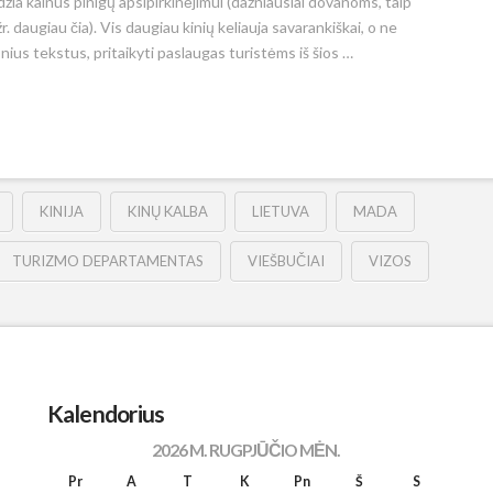
eidžia kalnus pinigų apsipirkinėjimui (dažniausiai dovanoms, taip
daugiau čia). Vis daugiau kinių keliauja savarankiškai, o ne
nius tekstus, pritaikyti paslaugas turistėms iš šios …
KINIJA
KINŲ KALBA
LIETUVA
MADA
TURIZMO DEPARTAMENTAS
VIEŠBUČIAI
VIZOS
Kalendorius
2026 M. RUGPJŪČIO MĖN.
Pr
A
T
K
Pn
Š
S