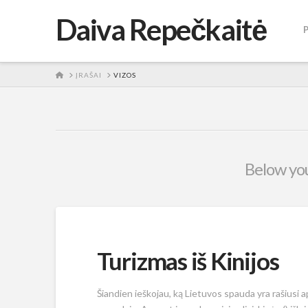
Daiva Repečkaitė
HOME
ĮRAŠAI
VIZOS
Below you'
Turizmas iš Kinijos
Šiandien ieškojau, ką Lietuvos spauda yra rašiusi ap