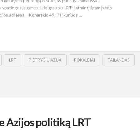
io kalbėjimo per radiją iš studijos patirtis. Paklausykit
u ypatingus jausmus. Užaugau su LRT: į atmintį ilgam įsėdo
dijos adresas – Konarskio 49. Kai kuriuos …
LRT
PIETRYČIŲ AZIJA
POKALBIAI
TAILANDAS
 Azijos politiką LRT