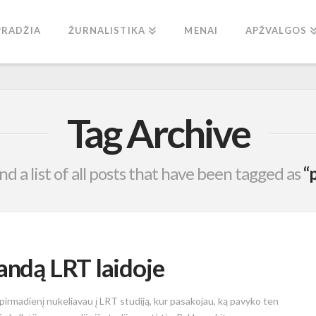
PRADŽIA
ŽURNALISTIKA
MENAI
APŽVALGOS
Tag Archive
ind a list of all posts that have been tagged as
“p
andą LRT laidoje
s pirmadienį nukeliavau į LRT studiją, kur pasakojau, ką pavyko ten