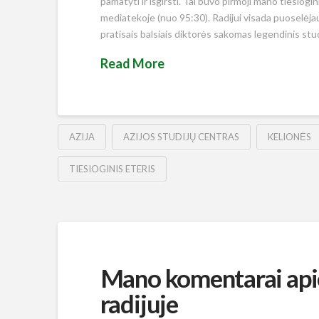
pamatyti ir išgirsti. Tai buvo pirmoji mano tiesiogin
mediatekoje (nuo 95:30). Radijui visada puoselėja
pratisais balsiais diktorės sakomas legendinis stu
Read More
AZIJA
AZIJOS STUDIJŲ CENTRAS
KELIONĖS
TIESIOGINIS ETERIS
Mano komentarai apie
radijuje