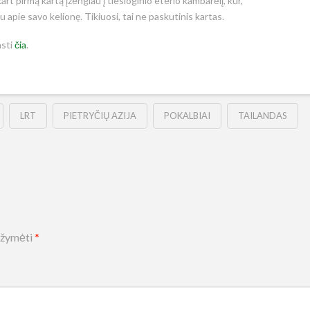
art pirmą kartą įžengiau į tiesioginio eterio kambarėlį, kur,
apie savo kelionę. Tikiuosi, tai ne paskutinis kartas.
asti
čia
.
LRT
PIETRYČIŲ AZIJA
POKALBIAI
TAILANDAS
pažymėti
*