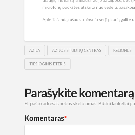
draugių, ne kartą lankiausi radijo patalpose, bet šįk
mikrofonų puokštės atskirta nuo vedėjų, pasakojau 
Apie Tailandą rašau straipsnių seriją, kurią galite r
AZIJA
AZIJOS STUDIJŲ CENTRAS
KELIONĖS
TIESIOGINIS ETERIS
Parašykite komentarą
El. pašto adresas nebus skelbiamas.
Būtini laukeliai 
Komentaras
*