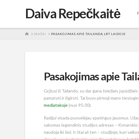
Daiva Repečkaitė
HOME
ĮRAŠAI
PASAKOJIMAS APIE TAILANDĄ LRT LAIDOJE
Pasakojimas apie Tail
Grįžusi iš Tailando, su dar gana šviežiais įspūdžiai
pamatyti ir išgirsti. Tai buvo pirmoji mano tiesiogini
mediatekoje
(nuo 95:30).
Radijui visada puoselėjau ypatingus jausmus. Užaug
sakomas legendinis studijos adresas – Konarskio 49.
naudoja iki šiol. Ir štai aš ten – studijoje, kuri va