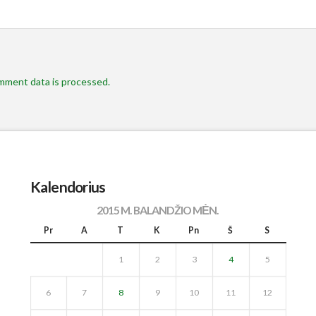
mment data is processed.
Kalendorius
2015 M. BALANDŽIO MĖN.
Pr
A
T
K
Pn
Š
S
1
2
3
4
5
6
7
8
9
10
11
12