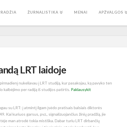
PRADŽIA
ŽURNALISTIKA
MENAI
APŽVALGOS
andą LRT laidoje
s pirmadienį nukeliavau į LRT studiją, kur pasakojau, ką pavyko ten
o kalbėjimo per radiją iš studijos patirtis.
Paklausykit
au su LRT: į atmintį ilgam įsėdo pratisais balsiais diktorės
 Kai kuriuos garsus, pvz., signalizuojančius žinių pradžią, jie
ikystėje man atrodė tokia mistiška. Dabar turiu LRT dirbančių