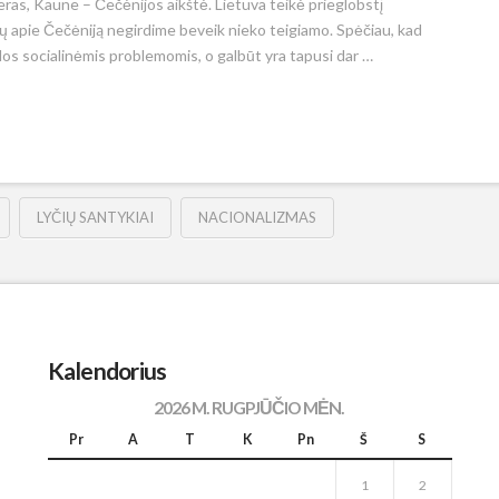
veras, Kaune – Čečėnijos aikštė. Lietuva teikė prieglobstį
tų apie Čečėniją negirdime beveik nieko teigiamo. Spėčiau, kad
klos socialinėmis problemomis, o galbūt yra tapusi dar …
LYČIŲ SANTYKIAI
NACIONALIZMAS
Kalendorius
2026 M. RUGPJŪČIO MĖN.
Pr
A
T
K
Pn
Š
S
1
2