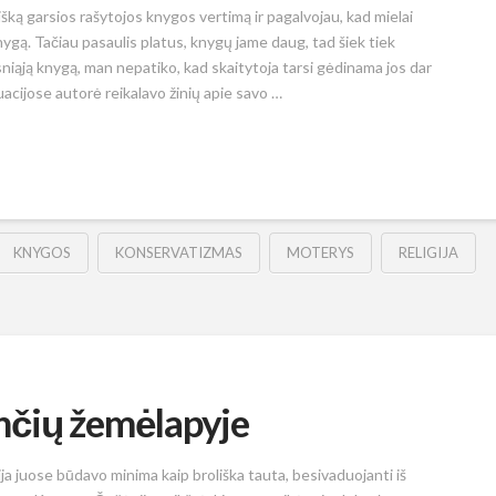
šką garsios rašytojos knygos vertimą ir pagalvojau, kad mielai
nygą. Tačiau pasaulis platus, knygų jame daug, tad šiek tiek
sniąją knygą, man nepatiko, kad skaitytoja tarsi gėdinama jos dar
acijose autorė reikalavo žinių apie savo …
KNYGOS
KONSERVATIZMAS
MOTERYS
RELIGIJA
nčių žemėlapyje
ija juose būdavo minima kaip broliška tauta, besivaduojanti iš