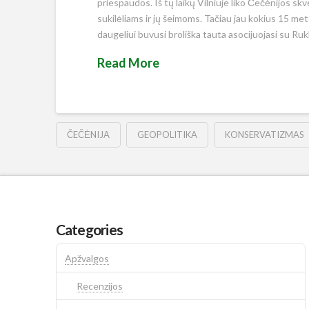
priespaudos. Iš tų laikų Vilniuje liko Čečėnijos sk
sukilėliams ir jų šeimoms. Tačiau jau kokius 15 me
daugeliui buvusi broliška tauta asocijuojasi su Ru
Read More
ČEČĖNIJA
GEOPOLITIKA
KONSERVATIZMAS
Categories
Apžvalgos
Recenzijos