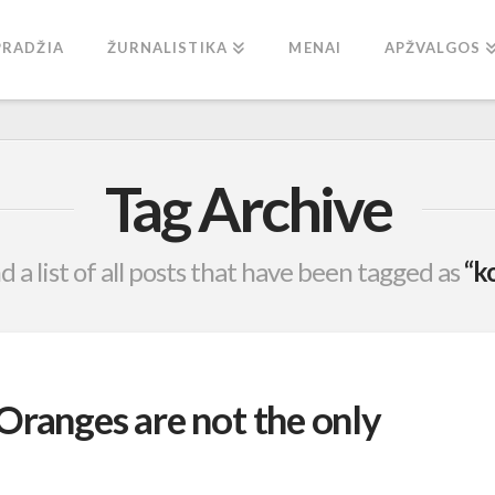
PRADŽIA
ŽURNALISTIKA
MENAI
APŽVALGOS
Tag Archive
nd a list of all posts that have been tagged as
“k
Oranges are not the only