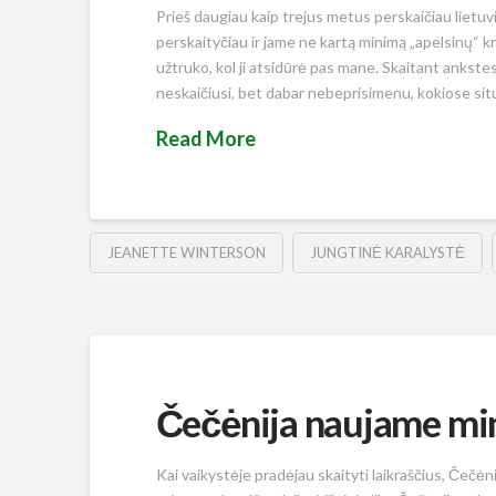
Prieš daugiau kaip trejus metus perskaičiau lietuvi
perskaityčiau ir jame ne kartą minimą „apelsinų“ k
užtruko, kol ji atsidūrė pas mane. Skaitant ankste
neskaičiusi, bet dabar nebeprisimenu, kokiose situ
Read More
JEANETTE WINTERSON
JUNGTINĖ KARALYSTĖ
Čečėnija naujame mi
Kai vaikystėje pradėjau skaityti laikraščius, Čečėn