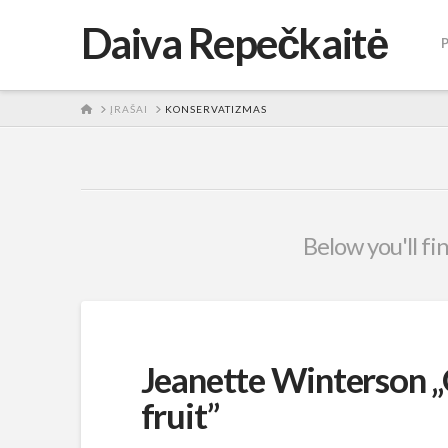
Daiva Repečkaitė
HOME
ĮRAŠAI
KONSERVATIZMAS
Below you'll fi
Jeanette Winterson „
fruit”