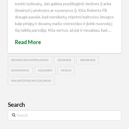
turėti tušinukų. Jais galima pradžiuginti vietines () arba
išmainyti į atvirutes ar suvenyrus (). Kita Roberto FB
draugė parašė, kad nereikėtų stiprinti baltosios žmogos
kaip pinigų ir dovanų maišo stereotipo ir įkėlė nuorodą į
šią taiklią parodiją: Kita vertus, aš juk ir nesakiau, kad …
Read More
BRANDUSIS KAPITALIZMAS
DOVANOS
DRAPANOS
EKONOMIKA
KELIONĖS
KENIJA
PAKARTOTINIS NAUDOJIMAS
Search
Search