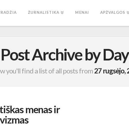
PRADŽIA
ŽURNALISTIKA
MENAI
APŽVALGOS
Post Archive by Day
w you'll find a list of all posts from
27 rugsėjo,
iškas menas ir
yvizmas