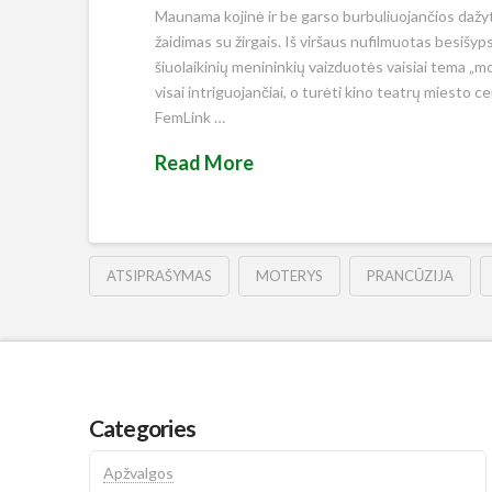
Maunama kojinė ir be garso burbuliuojančios dažyto
žaidimas su žirgais. Iš viršaus nufilmuotas besišyp
šiuolaikinių menininkių vaizduotės vaisiai tema „
visai intriguojančiai, o turėti kino teatrų miesto c
FemLink …
Read More
ATSIPRAŠYMAS
MOTERYS
PRANCŪZIJA
Categories
Apžvalgos