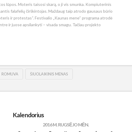
s lūpos. Moteris taisosi skarą, o ji vis smunka. Kompiuterinis
santis falafelių čirškintojas. Maždaug taip atrodo gausaus būrio
moteris ir protestas“. Festivalio „Kaunas mene“ programa atrodė
entre ir juose apsilankyti – visada smagu. Tačiau projekto
ROMUVA
ŠIUOLAIKINIS MENAS
Kalendorius
2016 M. RUGSĖJO MĖN.