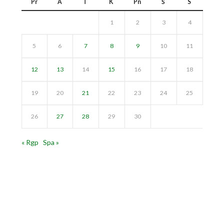
Pr
A
T
K
Pn
Š
S
1
2
3
4
5
6
7
8
9
10
11
12
13
14
15
16
17
18
19
20
21
22
23
24
25
26
27
28
29
30
« Rgp
Spa »