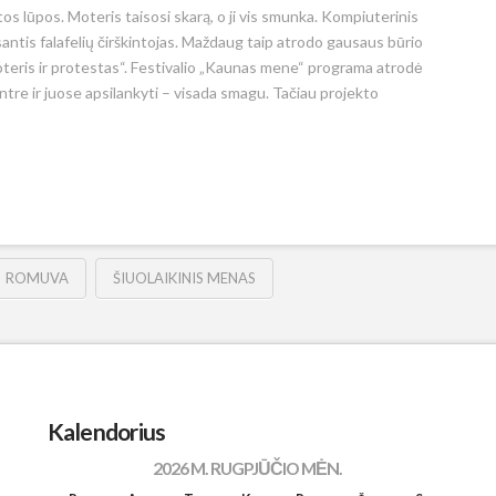
s lūpos. Moteris taisosi skarą, o ji vis smunka. Kompiuterinis
santis falafelių čirškintojas. Maždaug taip atrodo gausaus būrio
moteris ir protestas“. Festivalio „Kaunas mene“ programa atrodė
entre ir juose apsilankyti – visada smagu. Tačiau projekto
ROMUVA
ŠIUOLAIKINIS MENAS
Kalendorius
2026 M. RUGPJŪČIO MĖN.