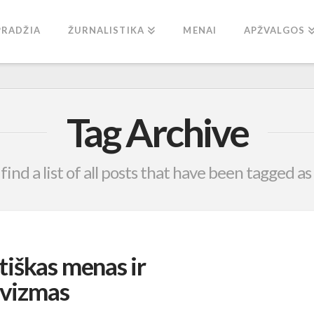
PRADŽIA
ŽURNALISTIKA
MENAI
APŽVALGOS
Tag Archive
 find a list of all posts that have been tagged as
iškas menas ir
yvizmas