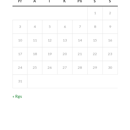
Pr
A
T
K
Pn
Š
S
1
2
3
4
5
6
7
8
9
10
11
12
13
14
15
16
17
18
19
20
21
22
23
24
25
26
27
28
29
30
31
« Rgs