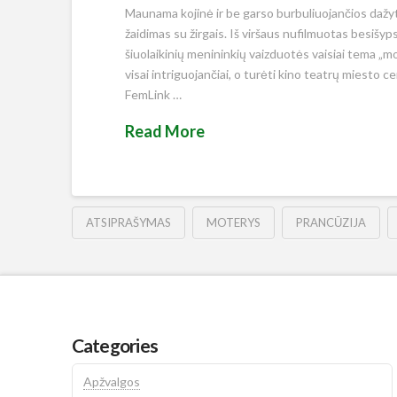
Maunama kojinė ir be garso burbuliuojančios dažyto
žaidimas su žirgais. Iš viršaus nufilmuotas besišyp
šiuolaikinių menininkių vaizduotės vaisiai tema „
visai intriguojančiai, o turėti kino teatrų miesto c
FemLink …
Read More
ATSIPRAŠYMAS
MOTERYS
PRANCŪZIJA
Categories
Apžvalgos