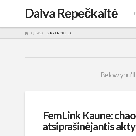
Daiva Repečkaitė
HOME
ĮRAŠAI
PRANCŪZIJA
Below you'll
FemLink Kaune: chaot
atsiprašinėjantis akt