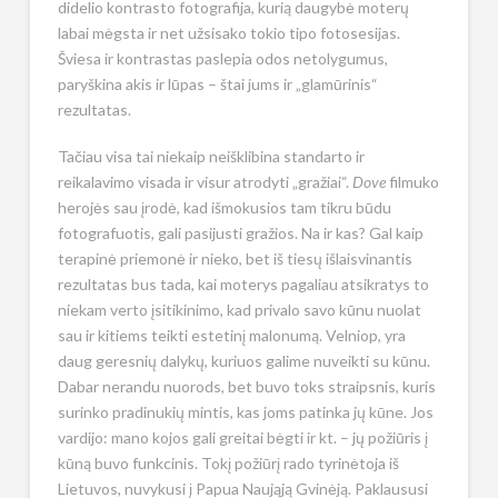
didelio kontrasto fotografija, kurią daugybė moterų
labai mėgsta ir net užsisako tokio tipo fotosesijas.
Šviesa ir kontrastas paslepia odos netolygumus,
paryškina akis ir lūpas – štai jums ir „glamūrinis“
rezultatas.
Tačiau visa tai niekaip neišklibina standarto ir
reikalavimo visada ir visur atrodyti „gražiai“.
Dove
filmuko
herojės sau įrodė, kad išmokusios tam tikru būdu
fotografuotis, gali pasijusti gražios. Na ir kas? Gal kaip
terapinė priemonė ir nieko, bet iš tiesų išlaisvinantis
rezultatas bus tada, kai moterys pagaliau atsikratys to
niekam verto įsitikinimo, kad privalo savo kūnu nuolat
sau ir kitiems teikti estetinį malonumą. Velniop, yra
daug geresnių dalykų, kuriuos galime nuveikti su kūnu.
Dabar nerandu nuorods, bet buvo toks straipsnis, kuris
surinko pradinukių mintis, kas joms patinka jų kūne. Jos
vardijo: mano kojos gali greitai bėgti ir kt. – jų požiūris į
kūną buvo funkcinis. Tokį požiūrį rado tyrinėtoja iš
Lietuvos, nuvykusi į Papua Naująją Gvinėją. Paklaususi