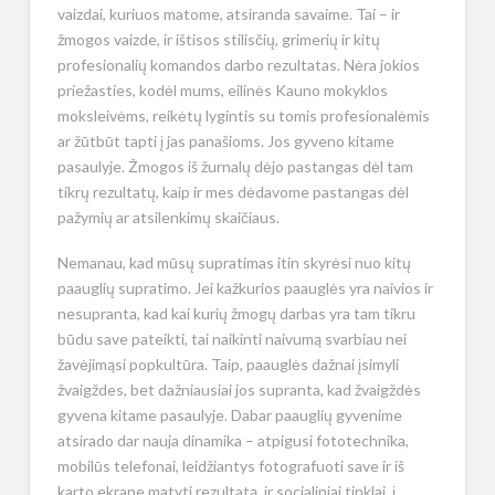
vaizdai, kuriuos matome, atsiranda savaime. Tai – ir
žmogos vaizde, ir ištisos stilisčių, grimerių ir kitų
profesionalių komandos darbo rezultatas. Nėra jokios
priežasties, kodėl mums, eilinės Kauno mokyklos
moksleivėms, reikėtų lygintis su tomis profesionalėmis
ar žūtbūt tapti į jas panašioms. Jos gyveno kitame
pasaulyje. Žmogos iš žurnalų dėjo pastangas dėl tam
tikrų rezultatų, kaip ir mes dėdavome pastangas dėl
pažymių ar atsilenkimų skaičiaus.
Nemanau, kad mūsų supratimas itin skyrėsi nuo kitų
paauglių supratimo. Jei kažkurios paauglės yra naivios ir
nesupranta, kad kai kurių žmogų darbas yra tam tikru
būdu save pateikti, tai naikinti naivumą svarbiau nei
žavėjimąsi popkultūra. Taip, paauglės dažnai įsimyli
žvaigždes, bet dažniausiai jos supranta, kad žvaigždės
gyvena kitame pasaulyje. Dabar paauglių gyvenime
atsirado dar nauja dinamika – atpigusi fototechnika,
mobilūs telefonai, leidžiantys fotografuoti save ir iš
karto ekrane matyti rezultatą, ir socialiniai tinklai, į