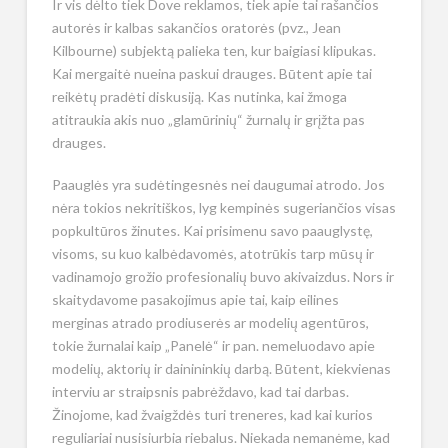
Ir vis dėlto tiek Dove reklamos, tiek apie tai rašančios
autorės ir kalbas sakančios oratorės (pvz., Jean
Kilbourne) subjektą palieka ten, kur baigiasi klipukas.
Kai mergaitė nueina paskui drauges. Būtent apie tai
reikėtų pradėti diskusiją. Kas nutinka, kai žmoga
atitraukia akis nuo „glamūrinių“ žurnalų ir grįžta pas
drauges.
Paauglės yra sudėtingesnės nei daugumai atrodo. Jos
nėra tokios nekritiškos, lyg kempinės sugeriančios visas
popkultūros žinutes. Kai prisimenu savo paauglystę,
visoms, su kuo kalbėdavomės, atotrūkis tarp mūsų ir
vadinamojo grožio profesionalių buvo akivaizdus. Nors ir
skaitydavome pasakojimus apie tai, kaip eilines
merginas atrado prodiuserės ar modelių agentūros,
tokie žurnalai kaip „Panelė“ ir pan. nemeluodavo apie
modelių, aktorių ir dainininkių darbą. Būtent, kiekvienas
interviu ar straipsnis pabrėždavo, kad tai darbas.
Žinojome, kad žvaigždės turi treneres, kad kai kurios
reguliariai nusisiurbia riebalus. Niekada nemanėme, kad