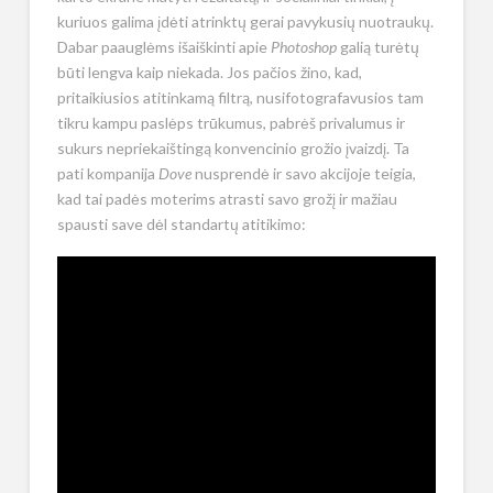
kuriuos galima įdėti atrinktų gerai pavykusių nuotraukų.
Dabar paauglėms išaiškinti apie
Photoshop
galią turėtų
būti lengva kaip niekada. Jos pačios žino, kad,
pritaikiusios atitinkamą filtrą, nusifotografavusios tam
tikru kampu paslėps trūkumus, pabrėš privalumus ir
sukurs nepriekaištingą konvencinio grožio įvaizdį. Ta
pati kompanija
Dove
nusprendė ir savo akcijoje teigia,
kad tai padės moterims atrasti savo grožį ir mažiau
spausti save dėl standartų atitikimo: