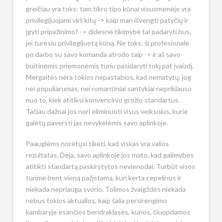
greičiau yra toks: tam tikro tipo kūnai visuomenėje yra
privilegijuojami virš kitų -> kaip man išvengti patyčių ir
įgyti pripažinimo? -> didesnė tikimybė tai padaryti bus,
jei turėsiu privilegijuotą kūną. Ne toks: ši profesionalė
po darbo su savo komanda atrodo taip -> ir aš savo
buitinėmis priemonėmis turiu pasidaryti tokį pat įvaizdį.
Mergaitės nėra tokios nepastabios, kad nematytų, jog
nei populiarumas, nei romantiniai santykiai nepriklauso
nuo to, kiek atitiksi konvencinio grožio standartus.
Tačiau dažnai jos nori eliminuoti visus veiksnius, kurie
galėtų paversti jas nevykėlėmis savo aplinkoje.
Paauglėms norėtųsi tikėti, kad viskas yra valios
rezultatas. Deja, savo aplinkoje jos mato, kad galimybės
atitikti standartą paskirstytos nevienodai. Turbūt visos
turime bent vieną pažįstamą, kuri kerta cepelinus ir
niekada nepriauga svorio. Tolimos žvaigždės niekada
nebus tokios aktualios, kaip šalia persirengimo
kambaryje esančios bendraklasės, kurios, čiuopdamos