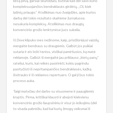
liesą pilvą, garsiai skundžiasi, būtinai kad dėl savo kūno
kompleksuojančios bendraklasės girdėtų, „Oi, kiek
lašinių priaugo.“ Atsilikimas nuo žvaigdžės, apie kurios
darbą dėl tokio rezultato skaitėme žurnaluose,
nesukuria kompleksų. Atsilikimas nuo draugių
konvencinio grožio lenktynėse juos sukelia.
Iš
Dove
klipuko mes nežinome, kaip, prisižiūrėjusi vaizdų,
mergaitė bendraus su draugėmis. Galbūt jos puikiai
sutaria ir eis lošti teniso, visiškai pamiršusios, ką matė
reklamoje. Galbūt ši mergaitė jau priklauso „kietų panų“
rateliui, kuris, kai reikės pasirinkti, kokiu pagrindu
pasityčioti iš nepritampančios bendraklasės, kažką
išsitrauks ir iš reklamos repertuaro. O gal ji bus tokio
proceso auka.
Taigi matyčiau dvi darbo su visuomene ir paauglėmis
kryptis. Pirma, kritiškai klausti ir abejoti kiekvienu
konvencinio grožio liaupsinimu ir visur jo ieškojimu (dėl
to visada pabrėžiu, kad kai kurių žmogų veiksmai iš