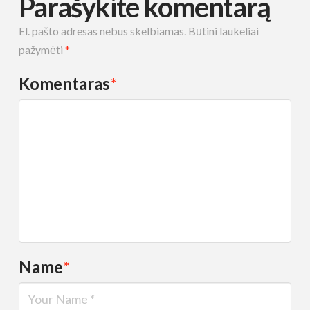
Parašykite komentarą
El. pašto adresas nebus skelbiamas.
Būtini laukeliai
pažymėti
*
Komentaras
*
Name
*