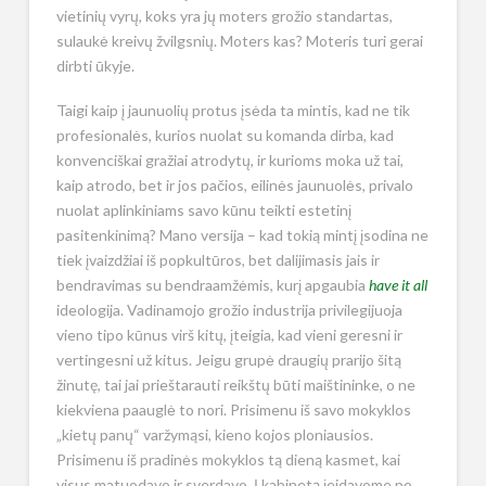
vietinių vyrų, koks yra jų moters grožio standartas,
sulaukė kreivų žvilgsnių. Moters kas? Moteris turi gerai
dirbti ūkyje.
Taigi kaip į jaunuolių protus įsėda ta mintis, kad ne tik
profesionalės, kurios nuolat su komanda dirba, kad
konvenciškai gražiai atrodytų, ir kurioms moka už tai,
kaip atrodo, bet ir jos pačios, eilinės jaunuolės, privalo
nuolat aplinkiniams savo kūnu teikti estetinį
pasitenkinimą? Mano versija – kad tokią mintį įsodina ne
tiek įvaizdžiai iš popkultūros, bet dalijimasis jais ir
bendravimas su bendraamžėmis, kurį apgaubia
have it all
ideologija. Vadinamojo grožio industrija privilegijuoja
vieno tipo kūnus virš kitų, įteigia, kad vieni geresni ir
vertingesni už kitus. Jeigu grupė draugių prarijo šitą
žinutę, tai jai prieštarauti reikštų būti maištininke, o ne
kiekviena paauglė to nori. Prisimenu iš savo mokyklos
„kietų panų“ varžymąsi, kieno kojos ploniausios.
Prisimenu iš pradinės mokyklos tą dieną kasmet, kai
visus matuodavo ir sverdavo. Į kabinetą įeidavome po