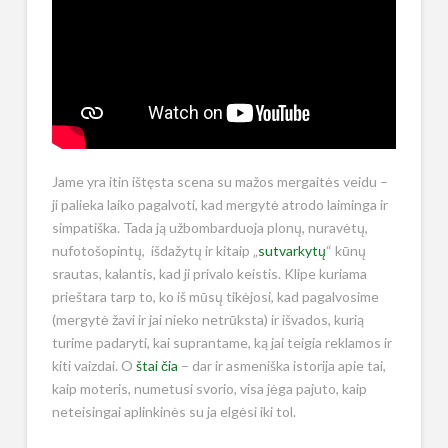
Jame yra itin ištęsta scena su mažos mergaitės veidu –
ji palieka laiko pagalvoti, kad mergytė atrodo laiminga ir
simpatiška. Tada ją užbombarduoja plonų, nuravėtų,
nufotošopintų, išdažytų ir kitaip „
sutvarkytų
“ kūnų
srautas, kalantis, kad ji privalo keistis. Klipe kuriama
prieštara tarp to, ko iš mūsų tikėjosi, kad pagalvosime
(mergytė žavi ir jai nieko netrūksta) ir išvados, kurią
turime padaryti, kai suprantame, ką jai teigia reklamos ir
kiti vaizdai. O
štai čia
– dar ir asmeniška istorija apie tai,
kaip moteris, numetusi svorio, visa jėga pajuto, kaip
neteisingai aplinkinės su ja elgėsi iki tol.