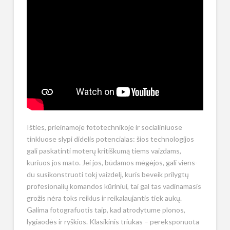
Išties, prieinamoje fototechnikoje ir socialiniuose
tinkluose slypi didelis potencialas: šios technologijos
gali paskatinti moterų kritiškumą tiems vaizdams,
kuriuos jos mato. Jei jos, būdamos mėgėjos, gali viens-
du susikonstruoti tokį vaizdelį, kuris beveik prilygtų
profesionalių komandos kūriniui, tai gal tas vadinamasis
grožis nėra toks reiklus ir reikalaujantis tiek aukų.
Galima fotografuotis taip, kad atrodytume plonos,
lygiaodės ir ryškios. Klasikinis triukas – pereksponuota