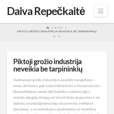
Daiva Repečkaitė
Nav
HOME
ĮRAŠAI
PIKTOJI GROŽIO INDUSTRIJA NEVEIKIA BE TARPININKIŲ
Piktoji grožio industrija
neveikia be tarpininkių
Vadinamojo grožio industrijos poveikis mergaitėms –
tema, dėl kurios gali sutarti feministės ir konservatorės.
Nepasitikėjimo savimi dėl išvaizdos sukeltos ligos
nužudo daugiau žmogų nei teroristinės grupuotės ir vis
dažniau tai pripažįstama kaip visuomenės sveikatos
klausimas, o ne individualus pasirinkimas ar estetikos