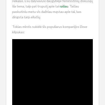
reikalas. Esu dalyvavusi daugybėje feministinių diskusijų
šia tema, taip pat truputį apie tai
rašiau
. Tačiau
paskutiniu metu vis dažniau mąstau apie tai, kas
dingsta tarp eilučių.
Tokias mintis sukėlė šis populiarus kompanijos
Dove
klipukas: