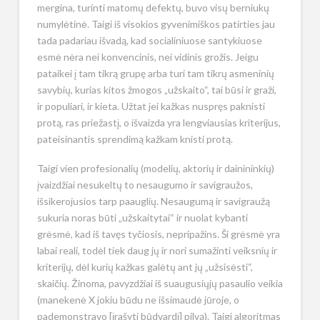
mergina, turinti matomų defektų, buvo visų berniukų
numylėtinė. Taigi iš visokios gyvenimiškos patirties jau
tada padariau išvadą, kad socialiniuose santykiuose
esmė nėra nei konvencinis, nei vidinis grožis. Jeigu
pataikei į tam tikrą grupę arba turi tam tikrų asmeninių
savybių, kurias kitos žmogos „užskaito“, tai būsi ir graži,
ir populiari, ir kieta. Užtat jei kažkas nuspręs paknisti
protą, ras priežastį, o išvaizda yra lengviausias kriterijus,
pateisinantis sprendimą kažkam knisti protą.
Taigi vien profesionalių (modelių, aktorių ir dainininkių)
įvaizdžiai nesukeltų to nesaugumo ir savigraužos,
išsikerojusios tarp paauglių. Nesaugumą ir savigraužą
sukuria noras būti „užskaitytai“ ir nuolat kybanti
grėsmė, kad iš tavęs tyčiosis, nepripažins. Ši grėsmė yra
labai reali, todėl tiek daug jų ir nori sumažinti veiksnių ir
kriterijų, dėl kurių kažkas galėtų ant jų „užsisėsti“,
skaičių. Žinoma, pavyzdžiai iš suaugusiųjų pasaulio veikia
(manekenė X jokiu būdu ne išsimaudė jūroje, o
pademonstravo [įrašyti būdvardį] pilvą). Taigi algoritmas