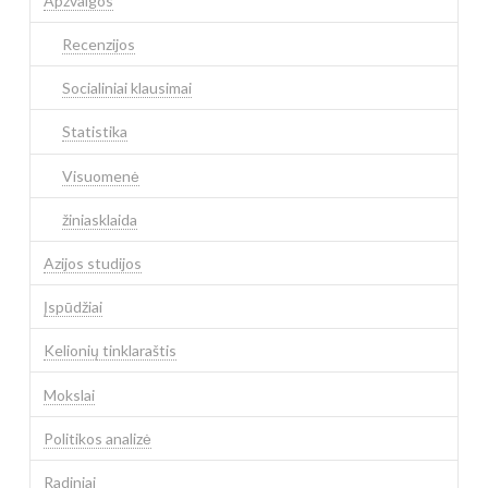
Apžvalgos
Recenzijos
Socialiniai klausimai
Statistika
Visuomenė
žiniasklaida
Azijos studijos
Įspūdžiai
Kelionių tinklaraštis
Mokslai
Politikos analizė
Radiniai