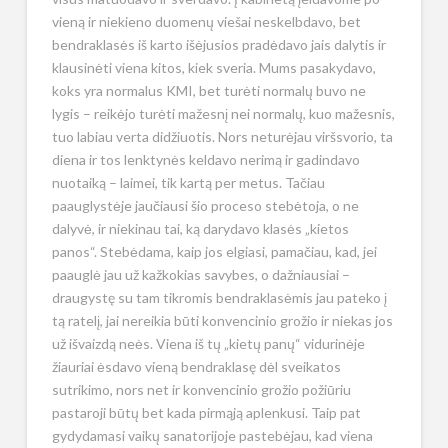
vieną ir niekieno duomenų viešai neskelbdavo, bet
bendraklasės iš karto išėjusios pradėdavo jais dalytis ir
klausinėti viena kitos, kiek sveria. Mums pasakydavo,
koks yra normalus KMI, bet turėti normalų buvo ne
lygis – reikėjo turėti mažesnį nei normalų, kuo mažesnis,
tuo labiau verta didžiuotis. Nors neturėjau viršsvorio, ta
diena ir tos lenktynės keldavo nerimą ir gadindavo
nuotaiką – laimei, tik kartą per metus. Tačiau
paauglystėje jaučiausi šio proceso stebėtoja, o ne
dalyvė, ir niekinau tai, ką darydavo klasės „kietos
panos“. Stebėdama, kaip jos elgiasi, pamačiau, kad, jei
paauglė jau už kažkokias savybes, o dažniausiai –
draugystę su tam tikromis bendraklasėmis jau pateko į
tą ratelį, jai nereikia būti konvencinio grožio ir niekas jos
už išvaizdą neės. Viena iš tų „kietų panų“ vidurinėje
žiauriai ėsdavo vieną bendraklasę dėl sveikatos
sutrikimo, nors net ir konvencinio grožio požiūriu
pastaroji būtų bet kada pirmąją aplenkusi. Taip pat
gydydamasi vaikų sanatorijoje pastebėjau, kad viena