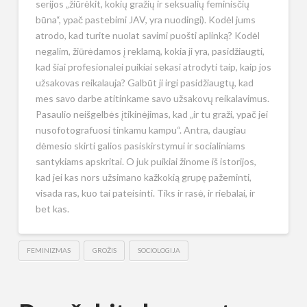
serijos „žiūrėkit, kokių gražių ir seksualių feminisčių
būna“, ypač pastebimi JAV, yra nuodingi). Kodėl jums
atrodo, kad turite nuolat savimi puošti aplinką? Kodėl
negalim, žiūrėdamos į reklamą, kokia ji yra, pasidžiaugti,
kad šiai profesionalei puikiai sekasi atrodyti taip, kaip jos
užsakovas reikalauja? Galbūt ji irgi pasidžiaugtų, kad
mes savo darbe atitinkame savo užsakovų reikalavimus.
Pasaulio neišgelbės įtikinėjimas, kad „ir tu graži, ypač jei
nusofotografuosi tinkamu kampu“. Antra, daugiau
dėmesio skirti galios pasiskirstymui ir socialiniams
santykiams apskritai. O juk puikiai žinome iš istorijos,
kad jei kas nors užsimano kažkokią grupę pažeminti,
visada ras, kuo tai pateisinti. Tiks ir rasė, ir riebalai, ir
bet kas.
FEMINIZMAS
GROŽIS
SOCIOLOGIJA