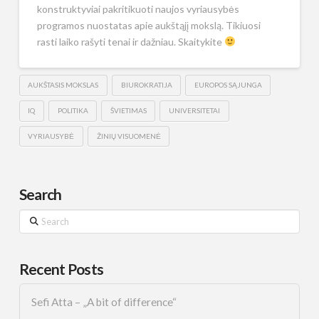
konstruktyviai pakritikuoti naujos vyriausybės
programos nuostatas apie aukštąjį mokslą. Tikiuosi
rasti laiko rašyti tenai ir dažniau. Skaitykite
AUKŠTASIS MOKSLAS
BIUROKRATIJA
EUROPOS SĄJUNGA
IQ
POLITIKA
ŠVIETIMAS
UNIVERSITETAI
VYRIAUSYBĖ
ŽINIŲ VISUOMENĖ
Search
Search
Recent Posts
Sefi Atta – „A bit of difference“