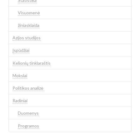
Statistika
Visuomenė
žiniasklaida
Azijos studijos
Įspūdžiai
Kelionių tinklaraštis
Mokslai
Politikos analizė
Radiniai
Duomenys
Programos