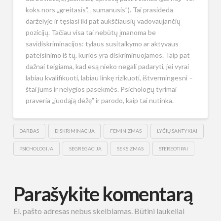
koks nors „greitasis”, „sumanusis”). Tai prasideda
darželyje ir tęsiasi iki pat aukščiausių vadovaujančių
pozicijų. Tačiau visa tai nebūtų įmanoma be
savidiskriminacijos: tylaus susitaikymo ar aktyvaus
pateisinimo iš tų, kurios yra diskriminuojamos. Taip pat
dažnai teigiama, kad esą nieko negali padaryti, jei vyrai
labiau kvalifikuoti, labiau linkę rizikuoti, ištvermingesni –
štai jums ir nelygios pasekmės. Psichologų tyrimai
praveria „juodąją dėžę” ir parodo, kaip tai nutinka.
DARBAS
DISKRIMINACIJA
FEMINIZMAS
LYČIŲ SANTYKIAI
PSICHOLOGIJA
SEGREGACIJA
SEKSIZMAS
STEREOTIPAI
Parašykite komentarą
El. pašto adresas nebus skelbiamas.
Būtini laukeliai