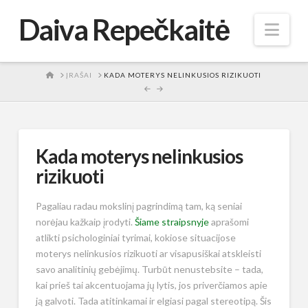
Daiva Repečkaitė
Nav
HOME
ĮRAŠAI
KADA MOTERYS NELINKUSIOS RIZIKUOTI
Kada moterys nelinkusios
rizikuoti
Pagaliau radau mokslinį pagrindimą tam, ką seniai
norėjau kažkaip įrodyti.
Šiame straipsnyje
aprašomi
atlikti psichologiniai tyrimai, kokiose situacijose
moterys nelinkusios rizikuoti ar visapusiškai atskleisti
savo analitinių gebėjimų. Turbūt nenustebsite – tada,
kai prieš tai akcentuojama jų lytis, jos priverčiamos apie
ją galvoti. Tada atitinkamai ir elgiasi pagal stereotipą. Šis