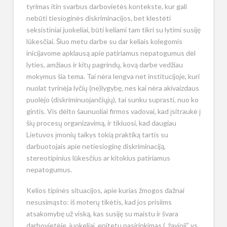
tyrimas itin svarbus darbovietės kontekste, kur gali
nebūti tiesioginės diskriminacijos, bet klestėti
seksistiniai juokeliai, būti keliami tam tikri su lytimi susiję
lūkesčiai. Šiuo metu darbe su dar keliais kolegomis
inicijavome apklausą apie patiriamus nepatogumus dėl
lyties, amžiaus ir kitų pagrindų, kovą darbe vedžiau
mokymus šia tema. Tai nėra lengva net institucijoje, kuri
nuolat tyrinėja lyčių (ne)lygybę, nes kai nėra akivaizdaus
puolėjo (diskriminuojančiųjų), tai sunku suprasti, nuo ko
gintis. Vis dėlto šaunuoliai firmos vadovai, kad įsitraukė į
šių procesų organizavimą, ir tikiuosi, kad daugiau
Lietuvos įmonių taikys tokią praktiką tartis su
darbuotojais apie netiesioginę diskriminaciją,
stereotipinius lūkesčius ar kitokius patiriamus
nepatogumus.
Kelios tipinės situacijos, apie kurias žmogos dažnai
nesusimąsto: iš moterų tikėtis, kad jos prisiims
atsakomybę už viską, kas susiję su maistu ir švara
darbovietėje, juokeliai, epitetų pasirinkimas („žavioji” vs.