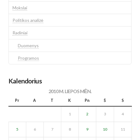
Mokslai
Politikos analizė
Radiniai
Duomenys
Programos
Kalendorius
2010 M. LIEPOS MĖN.
Pr
A
T
K
Pn
Š
S
1
2
3
4
5
6
7
8
9
10
11