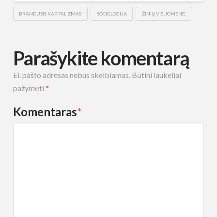
BRANDUSIS KAPITALIZMAS
SOCIOLOGIJA
ŽINIŲ VISUOMENĖ
Parašykite komentarą
El. pašto adresas nebus skelbiamas.
Būtini laukeliai
pažymėti
*
Komentaras
*