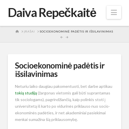
Daiva Repečkaitė
Nav
HOME
ĮRAŠAI
SOCIOEKONOMINĖ PADĖTIS IR IŠSILAVINIMAS
Socioekonominė padėtis ir
išsilavinimas
Neturiu laiko daugiau pakomentuoti, bet darbe aptikau
tokią studiją
(žargonas vietomis gali būti suprantamas
tik sociologams), pagrindžiančią, kaip polinkis stoti į
universitetą iš karto po vidurinės priklauso nuo socio-
ekonominės padėties, ir net akademiniai pasiekimai
menkai sumažina šią priklausomybę.