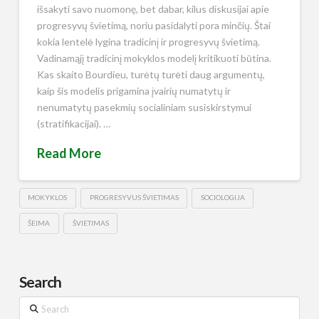
išsakyti savo nuomonę, bet dabar, kilus diskusijai apie
progresyvų švietimą, noriu pasidalyti pora minčių. Štai
kokia lentelė lygina tradicinį ir progresyvų švietimą.
Vadinamąjį tradicinį mokyklos modelį kritikuoti būtina.
Kas skaito Bourdieu, turėtų turėti daug argumentų,
kaip šis modelis prigamina įvairių numatytų ir
nenumatytų pasekmių socialiniam susiskirstymui
(stratifikacijai). …
Read More
MOKYKLOS
PROGRESYVUS ŠVIETIMAS
SOCIOLOGIJA
ŠEIMA
ŠVIETIMAS
Search
Search