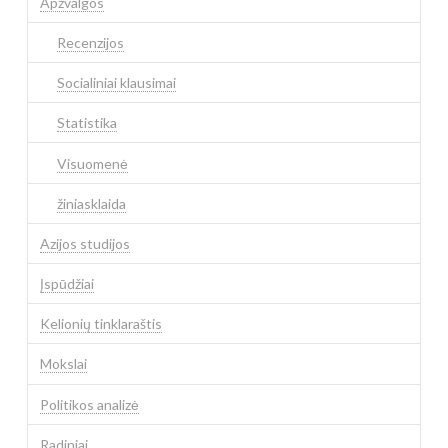
Apžvalgos
Recenzijos
Socialiniai klausimai
Statistika
Visuomenė
žiniasklaida
Azijos studijos
Įspūdžiai
Kelionių tinklaraštis
Mokslai
Politikos analizė
Radiniai