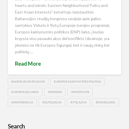
hearts and minds: Eastern Neighborhood Policy and
East Asian interests” ketvirtojo tarptautinio
Baltarusijos studijų kongreso sesijoje apie galios
santykius Vidurio ir Rytų Europoje (sesijos programa).
Europos kaimynystės politikos (ENP) šalys, į kurias
krypsta viso pasaulio akys dėl konflikto Ukrainoje, yra
įdomios ne tik Europos Sąjungai, bet ir naujų rinkų bei
politinių …
Read More
BALTARUSIJOS STUDIJOS
EUROPOS KAIMYNYSTĖS POLITIKA
EUROPOS SĄJUNGA
INTERESAI
INVESTICIJOS
KONFERENCIJA
POLITOLOGIJA
RYTŲ AZIJA
ŽINIASKLAIDA
Search