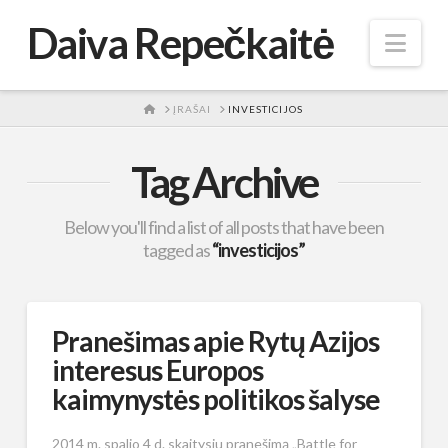
Daiva Repečkaitė
Nav
HOME
ĮRAŠAI
INVESTICIJOS
Tag Archive
Below you'll find a list of all posts that have been
tagged as
“investicijos”
Pranešimas apie Rytų Azijos
interesus Europos
kaimynystės politikos šalyse
2014 m. spalio 4 d. skaitysiu pranešimą „Battle for