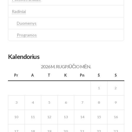
Radiniai
Duomenys
Programos
Kalendorius
2026 M. RUGPJŪČIO MĖN.
Pr
A
T
K
Pn
Š
S
1
2
3
4
5
6
7
8
9
10
11
12
13
14
15
16
17
18
19
20
21
22
23