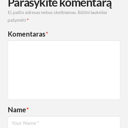
Parašykite komentarą
El. pašto adresas nebus skelbiamas.
Būtini laukeliai
pažymėti
*
Komentaras
*
Name
*