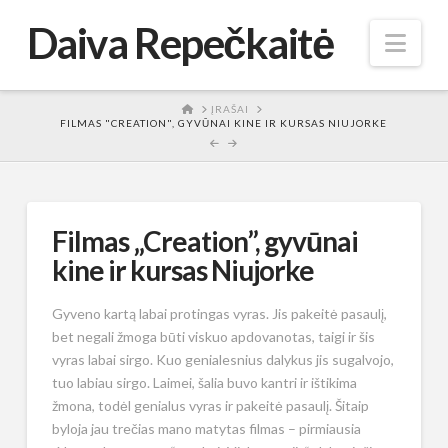
Daiva Repečkaitė
Nav
HOME
ĮRAŠAI
FILMAS "CREATION", GYVŪNAI KINE IR KURSAS NIUJORKE
Filmas „Creation”, gyvūnai
kine ir kursas Niujorke
Gyveno kartą labai protingas vyras. Jis pakeitė pasaulį,
bet negali žmoga būti viskuo apdovanotas, taigi ir šis
vyras labai sirgo. Kuo genialesnius dalykus jis sugalvojo,
tuo labiau sirgo. Laimei, šalia buvo kantri ir ištikima
žmona, todėl genialus vyras ir pakeitė pasaulį. Šitaip
byloja jau trečias mano matytas filmas – pirmiausia