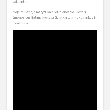
vaizdiniai.
Šioje reklamoje matyti, kaip Mikelandželo Dievo ir
žmogos susilietimo motyvą čia atkartoja mokslininkas ir
beždžionė: