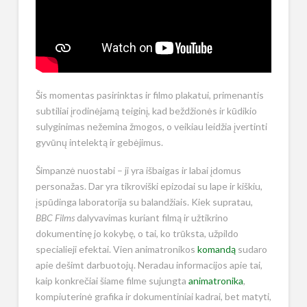
Šis momentas pasirinktas ir filmo plakatui, primenantis
subtiliai įrodinėjamą teiginį, kad beždžionės ir kūdikio
sulyginimas nežemina žmogos, o veikiau leidžia įvertinti
gyvūnų intelektą ir gebėjimus.
Šimpanzė nuostabi – ji yra išbaigas ir labai įdomus
personažas. Dar yra tikroviški epizodai su lape ir kiškiu,
įspūdinga laboratorija su balandžiais. Kiek supratau,
BBC Films
dalyvavimas kuriant filmą ir užtikrino
dokumentinę jo kokybę, o tai, ko trūksta, užpildo
specialieji efektai. Vien animatronikos
komandą
sudaro
apie dešimt darbuotojų. Neradau informacijos apie tai,
kaip konkrečiai šiame filme sujungta
animatronika
,
kompiuterinė grafika ir dokumentiniai kadrai, bet matyti,