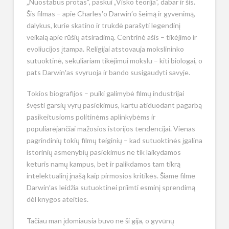
„Nuostabus protas“, paskui „Visko teorija“, dabar ir šis.
Šis filmas – apie Charles′o Darwin′o šeimą ir gyvenimą,
dalykus, kurie skatino ir trukdė parašyti legendinį
veikalą apie rūšių atsiradimą. Centrinė ašis – tikėjimo ir
evoliucijos įtampa. Religijai atstovauja mokslininko
sutuoktinė, sekuliariam tikėjimui mokslu – kiti biologai, o
pats Darwin′as svyruoja ir bando susigaudyti savyje.
Tokios biografijos – puiki galimybė filmų industrijai
švęsti garsių vyrų pasiekimus, kartu atiduodant pagarbą
pasikeitusioms politinėms aplinkybėms ir
populiarėjančiai mažosios istorijos tendencijai. Vienas
pagrindinių tokių filmų teiginių – kad sutuoktinės įgalina
istorinių asmenybių pasiekimus ne tik laikydamos
keturis namų kampus, bet ir palikdamos tam tikrą
intelektualinį įnašą kaip pirmosios kritikės. Šiame filme
Darwin′as leidžia sutuoktinei priimti esminį sprendimą
dėl knygos ateities.
Tačiau man įdomiausia buvo ne ši gija, o gyvūnų