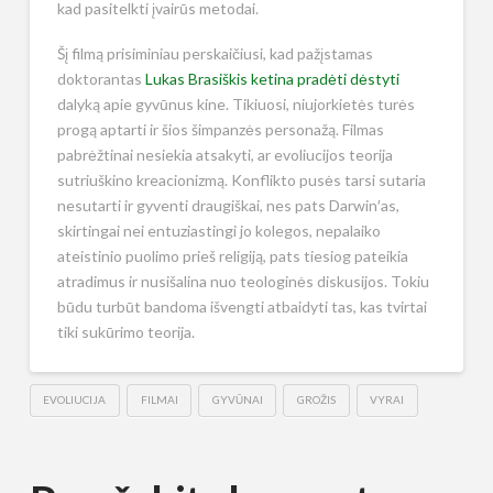
kad pasitelkti įvairūs metodai.
Šį filmą prisiminiau perskaičiusi, kad pažįstamas
doktorantas
Lukas Brasiškis ketina pradėti dėstyti
dalyką apie gyvūnus kine. Tikiuosi, niujorkietės turės
progą aptarti ir šios šimpanzės personažą. Filmas
pabrėžtinai nesiekia atsakyti, ar evoliucijos teorija
sutriuškino kreacionizmą. Konflikto pusės tarsi sutaria
nesutarti ir gyventi draugiškai, nes pats Darwin′as,
skirtingai nei entuziastingi jo kolegos, nepalaiko
ateistinio puolimo prieš religiją, pats tiesiog pateikia
atradimus ir nusišalina nuo teologinės diskusijos. Tokiu
būdu turbūt bandoma išvengti atbaidyti tas, kas tvirtai
tiki sukūrimo teorija.
EVOLIUCIJA
FILMAI
GYVŪNAI
GROŽIS
VYRAI