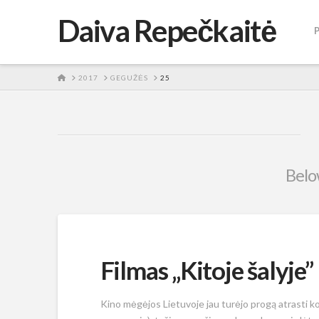
Daiva Repečkaitė
HOME
2017
GEGUŽĖS
25
Below
Filmas „Kitoje šalyje”
Kino mėgėjos Lietuvoje jau turėjo progą atrasti ko