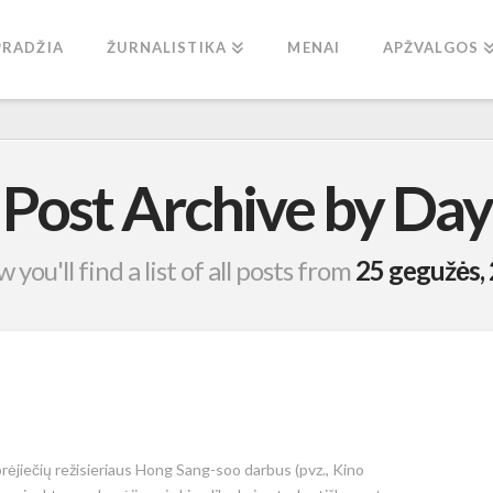
PRADŽIA
ŽURNALISTIKA
MENAI
APŽVALGOS
Post Archive by Day
 you'll find a list of all posts from
25 gegužės,
rėjiečių režisieriaus Hong Sang-soo darbus (pvz., Kino