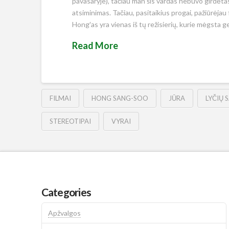
pavasaryje), tačiau man šis vardas nebuvo girdėtas
atsiminimas. Tačiau, pasitaikius progai, pažiūrėjau 
Hong′as yra vienas iš tų režisierių, kurie mėgsta ge
Read More
FILMAI
HONG SANG-SOO
JŪRA
LYČIŲ 
STEREOTIPAI
VYRAI
Categories
Apžvalgos