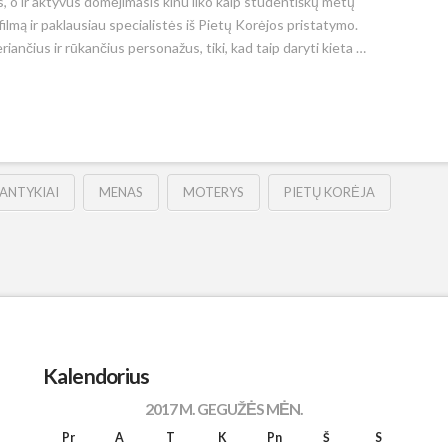
, o ir aktyvus domėjimasis kinu liko kaip studentiškų metų
filmą ir paklausiau specialistės iš Pietų Korėjos pristatymo.
riančius ir rūkančius personažus, tiki, kad taip daryti kieta …
SANTYKIAI
MENAS
MOTERYS
PIETŲ KORĖJA
Kalendorius
2017 M. GEGUŽĖS MĖN.
Pr
A
T
K
Pn
Š
S