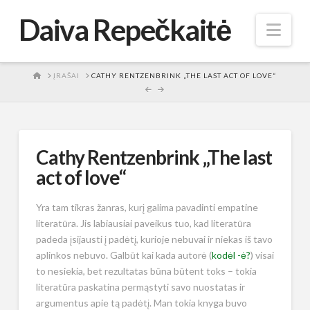
Daiva Repečkaitė
Nav
HOME
ĮRAŠAI
CATHY RENTZENBRINK „THE LAST ACT OF LOVE“
Cathy Rentzenbrink „The last
act of love“
Yra tam tikras žanras, kurį galima pavadinti empatine
literatūra. Jis labiausiai paveikus tuo, kad literatūra
padeda įsijausti į padėtį, kurioje nebuvai ir niekas iš tavo
aplinkos nebuvo. Galbūt kai kada autorė (
kodėl -ė?
) visai
to nesiekia, bet rezultatas būna būtent toks – tokia
literatūra paskatina permąstyti savo nuostatas ir
argumentus apie tą padėtį. Man tokia knyga buvo