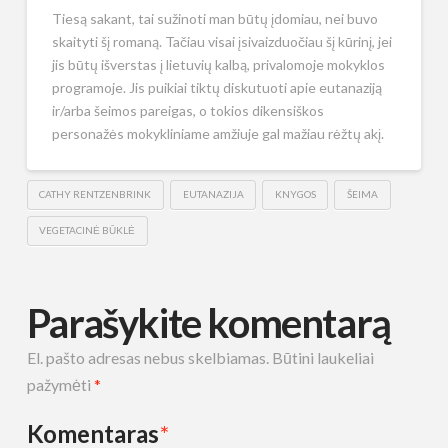
Tiesą sakant, tai sužinoti man būtų įdomiau, nei buvo
skaityti šį romaną. Tačiau visai įsivaizduočiau šį kūrinį, jei
jis būtų išverstas į lietuvių kalbą, privalomoje mokyklos
programoje. Jis puikiai tiktų diskutuoti apie eutanaziją
ir/arba šeimos pareigas, o tokios dikensiškos
personažės mokykliniame amžiuje gal mažiau rėžtų akį.
CATHY RENTZENBRINK
EUTANAZIJA
KNYGOS
ŠEIMA
VEGETACINĖ BŪKLĖ
Parašykite komentarą
El. pašto adresas nebus skelbiamas.
Būtini laukeliai
pažymėti
*
Komentaras
*