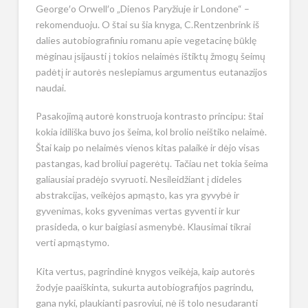
George′o Orwell′o „Dienos Paryžiuje ir Londone“ –
rekomenduoju. O štai su šia knyga, C.Rentzenbrink iš
dalies autobiografiniu romanu apie vegetacinę būklę
mėginau įsijausti į tokios nelaimės ištiktų žmogų šeimų
padėtį ir autorės neslepiamus argumentus eutanazijos
naudai.
Pasakojimą autorė konstruoja kontrasto principu: štai
kokia idiliška buvo jos šeima, kol brolio neištiko nelaimė.
Štai kaip po nelaimės vienos kitas palaikė ir dėjo visas
pastangas, kad broliui pagerėtų. Tačiau net tokia šeima
galiausiai pradėjo svyruoti. Nesileidžiant į dideles
abstrakcijas, veikėjos apmąsto, kas yra gyvybė ir
gyvenimas, koks gyvenimas vertas gyventi ir kur
prasideda, o kur baigiasi asmenybė. Klausimai tikrai
verti apmąstymo.
Kita vertus, pagrindinė knygos veikėja, kaip autorės
žodyje paaiškinta, sukurta autobiografijos pagrindu,
gana nyki, plaukianti pasroviui, nė iš tolo nesudaranti