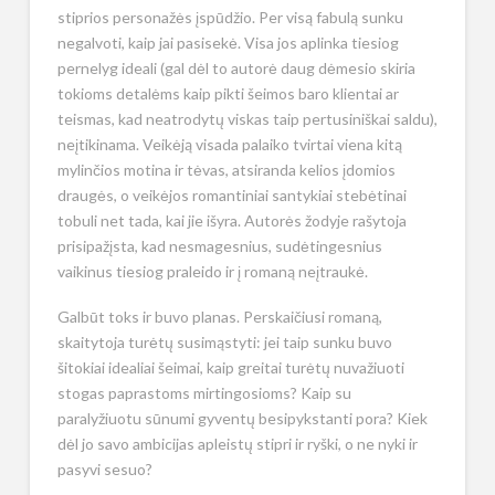
stiprios personažės įspūdžio. Per visą fabulą sunku
negalvoti, kaip jai pasisekė. Visa jos aplinka tiesiog
pernelyg ideali (gal dėl to autorė daug dėmesio skiria
tokioms detalėms kaip pikti šeimos baro klientai ar
teismas, kad neatrodytų viskas taip pertusiniškai saldu),
neįtikinama. Veikėją visada palaiko tvirtai viena kitą
mylinčios motina ir tėvas, atsiranda kelios įdomios
draugės, o veikėjos romantiniai santykiai stebėtinai
tobuli net tada, kai jie išyra. Autorės žodyje rašytoja
prisipažįsta, kad nesmagesnius, sudėtingesnius
vaikinus tiesiog praleido ir į romaną neįtraukė.
Galbūt toks ir buvo planas. Perskaičiusi romaną,
skaitytoja turėtų susimąstyti: jei taip sunku buvo
šitokiai idealiai šeimai, kaip greitai turėtų nuvažiuoti
stogas paprastoms mirtingosioms? Kaip su
paralyžiuotu sūnumi gyventų besipykstanti pora? Kiek
dėl jo savo ambicijas apleistų stipri ir ryški, o ne nyki ir
pasyvi sesuo?