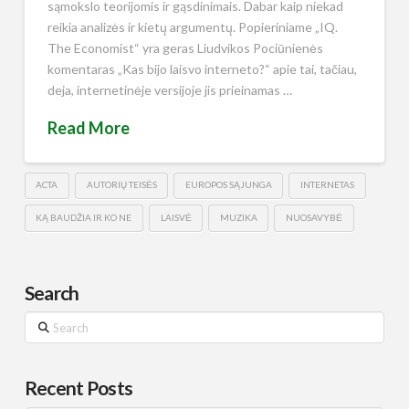
sąmokslo teorijomis ir gąsdinimais. Dabar kaip niekad
reikia analizės ir kietų argumentų. Popieriniame „IQ.
The Economist“ yra geras Liudvikos Pociūnienės
komentaras „Kas bijo laisvo interneto?“ apie tai, tačiau,
deja, internetinėje versijoje jis prieinamas …
Read More
ACTA
AUTORIŲ TEISĖS
EUROPOS SĄJUNGA
INTERNETAS
KĄ BAUDŽIA IR KO NE
LAISVĖ
MUZIKA
NUOSAVYBĖ
Search
Search
Recent Posts