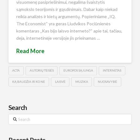
visuomenę pasipriešinimui, negalima švaistytis
sąmokslo teorijomis ir gąsdinimais. Dabar kaip niekad
reikia analizės ir kietų argumentų. Popieriniame „IQ.
The Economist“ yra geras Liudvikos Pociūnienės
komentaras „Kas bijo laisvo interneto?“ apie tai, tačiau,
deja, internetinėje versijoje jis prieinamas …
Read More
ACTA
AUTORIŲ TEISĖS
EUROPOS SĄJUNGA
INTERNETAS
KĄ BAUDŽIA IR KO NE
LAISVĖ
MUZIKA
NUOSAVYBĖ
Search
Search
Recent Posts