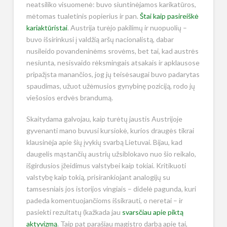
neatsiliko visuomenė: buvo siuntinėjamos karikatūros,
mėtomas tualetinis popierius ir pan.
Štai kaip pasireiškė
kariaktūristai
. Austrija turėjo pakilimų ir nuopuolių –
buvo išsirinkusi į valdžią aršų nacionalistą, dabar
nusileido povandeninėms srovėms, bet tai, kad austrės
nesiunta, nesisvaido rėksmingais atsakais ir apklausose
pripažįsta manančios, jog jų teisėsaugai buvo padarytas
spaudimas, užuot užėmusios gynybinę poziciją, rodo jų
viešosios erdvės brandumą.
Skaitydama galvojau, kaip turėtų jaustis Austrijoje
gyvenanti mano buvusi kursiokė, kurios draugės tikrai
klausinėja apie šių įvykių svarbą Lietuvai. Bijau, kad
daugelis mąstančių austrių užsiblokavo nuo šio reikalo,
išgirdusios įžeidimus valstybei kaip tokiai. Kritikuoti
valstybę kaip tokią, prisirankiojant analogijų su
tamsesniais jos istorijos vingiais – didelė pagunda, kuri
padeda komentuojančioms išsikrauti, o neretai – ir
pasiekti rezultatų (kažkada jau
svarsčiau apie piktą
aktyvizmą
. Taip pat parašiau magistro darbą apie tai,