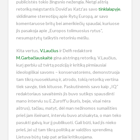
publicistės tokio žingsnio nežengia. Netgi aštrią
retoriką mėgstantis Dovid’as Katz’as savo
tinklalapyje
,
sklidiname stereotipų apie Rytų Europą, ar savo
komentaruose britų bei amerikiečių spaudai, kuriuose
jis pasakoja apie „Europos tolimuosius rytus“,
nesumąstytų taškytis retoriniu mėšlu.
Kita vertus,
V.Laučius
ir Delfi redaktorė
M.Garbačiauskaitė
gina aistringą retoriką. V.Laučius,
kurį gerbiu už tvirtą poziciją ir kritiką pirmiausiai
ideologiškai savoms – konservatorėms, demonstruoja
tam tikrą nuoseklumą ir, atrodo, tokią retoriką vertina
tiek savyje, tiek kituose. Paskutinėmis savo kaip „IQ“
redaktoriaus savaitėmis jis buvo sutikęs spausdinti
mano interviu su E.Zuroff’u (kuris, beje, visai nėra
aštrus), tačiau, matyt, dėl man nežinomos sumaišties
prieš jam išeinant, interviu buvo atsisakyta, o man teko
pasukti galvą, kur jį publikuoti. Gali būti, kad jis nieko
prieš, jei už tam tikrą politiką ar valdžios sprendimą
Lietuva būtų taip pat aršiai kritikuojama.