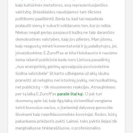
kaip kultūrinės metaforos, esą reprezentuojančios
valstybę, žiniasklaidos naudojamos tam tikroms
politikoms paaiškinti). Bėda ta, kad tai nepadeda
pralaužti sienų ir sukurti solidarumo ten, kur jo reikia.
Niekas negali geriau paspausti kažką ne taip darančios
demokratinės valstybės, kaip jos pilietės. Man įdomu,
kaip reaguotų minėti komentatoriai ir jų palaikytojos, jei,
įsivaizduokime, E.Zuroff’as ar kita Holokausto ir nacizmo
tema rašanti publicistė kada nors Lietuvą pavadintų
„nuo energetinių gėrimų apsvaigusia postsovietine
šūdina valstybėle“ (iš karto užbėgama už akių skubu
pranešti: aš nelyginu nei istorinių įvykių, nei nusikaltimų,
nei publicistų – tik visuomenės reakcijas. Atnaujinimas:
per tą laiką E.Zuroff’as
parašė štai ką
). O juk turi
duomenų apie tai, kaip ilgą laiką sistemiškai vengiama
teisti buvusius nacius, o įtariamieji dalyvavę genocide
šlovinami kaip nepriklausomybės kovotojai. Rodos, būtų
pakankama priežastis pykti. Laimei, toks pyktis liejasi tik
marginaliuose tinklaraščiuose, o profesionalios