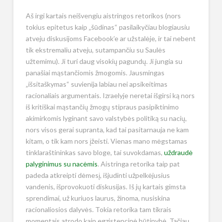
Aš irgi kartais neišvengiu aistringos retorikos (nors
tokius epitetus kaip „šūdinas“ pasilaikyčiau blogiausiu
atveju diskusijoms Facebook’e ar užstalėje, ir tai nebent
tik ekstremaliu atveju, sutampančiu su Saulės
užtemimu). Ji turi daug visokių pagundų. Ji jungia su
panašiai mąstančiomis žmogomis. Jausmingas
„išsitaškymas“ suvienija labiau nei apsikeitimas
racionaliais argumentais. Izraelyje neretai išgirsi ką nors
iš kritiškai mąstančių žmogų stipraus pasipiktinimo
akimirkomis lyginant savo valstybės politiką su nacių,
nors visos gerai supranta, kad tai pasitarnauja ne kam
kitam, o tik kam nors įžeisti. Vienas mano mėgstamas
tinklaraštininkas savo bloge, tai suvokdamas,
uždraudė
palyginimus su nacėmis
. Aistringa retorika taip pat
padeda atkreipti dėmesį, išjudinti užpelkėjusius
vandenis, išprovokuoti diskusijas. Iš jų kartais gimsta
sprendimai, už kuriuos laurus, žinoma, nusiskina
racionaliosios dalyvės. Tokia retorika tam tikrais
momentais atrodo kaip egzistencinė būtinybė. Tačiau