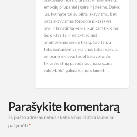
emocijų pliūpsniai į kairę ir į dešinę. Daiva,
jūs, lyginate tai su piktu aktyvizmu, bet
pats aktyvizmas (tebūnie piktas) yra
pro- ir kryptinga veikla, kuri tam tikromis
(jei piktas tai ir ginčytinomis)
priemonėmis siekia tikslų, tuo tarpu
toks išsitaškymas yra chaotiška reakcija,
emocinė iškrova, todėl bekryptė. Ar
tikrai Austriją pavadinus „maža š…ina
valstybėle” galima ką nors laimėti…
Parašykite komentarą
El. pašto adresas nebus skelbiamas.
Būtini laukeliai
pažymėti
*