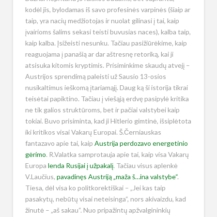
kodėl jis, bylodamas iš savo profesinės varpinės (šiaip ar
taip, yra nacių medžiotojas ir nuolat gilinasi į tai, kaip
įvairioms šalims sekasi teisti buvusias naces), kalba taip,
kaip kalba. Įsižeisti nesunku. Tačiau pasižiūrėkime, kaip
reaguojama į panašią ar dar aštresnę retoriką, kai ji
atsisuka kitomis kryptimis. Prisiminkime skaudų atvejį –
Austrijos sprendimą paleisti už Sausio 13-osios
nusikaltimus ieškomą įtariamąjį. Daug ką ši istorija tikrai
teisėtai papiktino. Tačiau į viešąją erdvę pasipylė kritika
ne tik galios struktūroms, bet ir pačiai valstybei kaip
tokiai. Buvo prisiminta, kad ji Hitlerio gimtinė, išsiplėtota
iki kritikos visai Vakarų Europai. Š.Černiauskas
fantazavo apie tai, kaip
Austrija perdozavo energetinio
gėrimo
. R.Valatka samprotauja apie tai, kaip visa Vakarų
Europa
lenda Rusijai į užpakalį
. Tačiau visus aplenkė
V.Laučius,
pavadinęs Austriją „maža š…ina valstybe“
.
Tiesa, dėl visa ko politkorektiškai – „Jei kas taip
pasakytų, nebūtų visai neteisinga“, nors akivaizdu, kad
žinutė – „aš sakau“. Nuo pripažintų apžvalgininkių