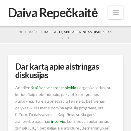
Daiva Repečkaitė
Nav
HOME
ĮRAŠAI
DAR KARTĄ APIE AISTRINGAS DISKUSIJAS
Dar kartą apie aistringas
diskusijas
Anądien
štai šios vasaros mokyklos
organizatorius, su
kuriuo šiaip nebendrauju, pakvietė į programos
atidarymą. Turėjau priežasčių ten neiti, bet vienas
dalykas, kuris mane domina apie šią programą, yra
E.Zuroff’o dalyvavimas. Kaip žinia, su šia garsia
asmenybe padariau
interviu
, kuris buvo suplanuotas
žurnalui „IQ“, bet galiausiai atsidūrė „Bernardinuose“.