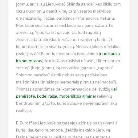
Įdomu, ar jis jau Lietuvoje? Sklinda gandai, kad iškilo tam
tikrų nuomonių neatitikimų tarp vasaros mokyklos
organizatorių. Tačiau patikimos informacijos neturiu.
Man labai smalsu, ar žiniasklaida pasigaus E.Zuroff’o
atvykimą. Ypač turint galvoje tai, kad rugpjūtį
žiniasklaida tradiciškai kenčia nuo naujienų bado. O
komentuoti, kaip visada, yra ką. Nebuvo jokios oficialios
reakcijos dėl Panerių memorialo išniekinimo (
nuotrauka
ir komentaras
), kur kažkas rusiškai užrašė „Hitleris buvo
teisus“ (beje, įdomu, ką ten veikia garsaus „tagerio“
Solomon parašas? Ar tik nebus save pasiskelbęs
maištininkas išniekinęs memorialą pirmiau nei nacės?).
Priimtas sprendimas dėl kompensacijos dėl žydžių (
jei
pamiršote, kodėl rašau moteriškąja gimine
) religinių
bendruomenių turto, kuris sulaukė nevienaprasmiškų
reakcijų.
E.Zuroff’as Lietuvoje pagarsėjęs aštriais pasisakymais,
kurie, daugelio nuomone, įžeidžia ir skaldo Lietuvą.
Dažnai nepritariu jo raiškos būdams, bet suprantu,