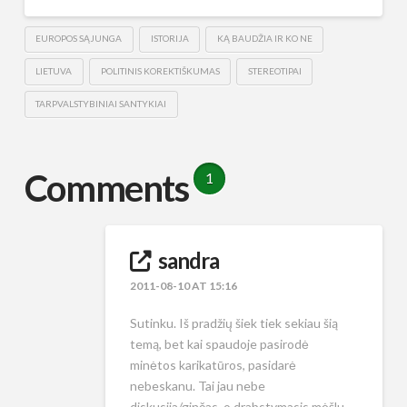
EUROPOS SĄJUNGA
ISTORIJA
KĄ BAUDŽIA IR KO NE
LIETUVA
POLITINIS KOREKTIŠKUMAS
STEREOTIPAI
TARPVALSTYBINIAI SANTYKIAI
Comments
1
sandra
2011-08-10 AT 15:16
Sutinku. Iš pradžių šiek tiek sekiau šią
temą, bet kai spaudoje pasirodė
minėtos karikatūros, pasidarė
nebeskanu. Tai jau nebe
diskusija/ginčas, o drabstymasis mėšlu,