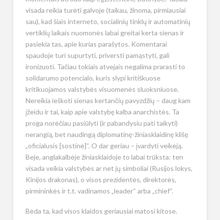
visada reikia turėti galvoje (taikau, žinoma, pirmiausiai
sau), kad šiais interneto, socialinių tinklų ir automatinių
vertiklių laikais nuomonės labai greitai kerta sienas ir
pasiekia tas, apie kurias parašytos. Komentarai
spaudoje turi supurtyti, priversti pamąstyti, gali
ironizuoti. Tačiau tokiais atvejais negalima prarasti to
solidarumo potencialo, kuris slypi kritiškuose
kritikuojamos valstybės visuomenės sluoksniuose.
Nereikia ieškoti sienas kertančių pavyzdžių – daug kam
įžeidu ir tai, kaip apie valstybę kalba anarchistės. Ta
proga norėčiau pasiūlyti (ir pabandysiu pati taikyti)
nerangią, bet naudingą diplomatinę-žiniasklaidinę klišę
„oficialusis [sostinė]“. O dar geriau – įvardyti veikėją.
Beje, anglakalbėje žiniasklaidoje to labai trūksta: ten
visada veikia valstybės ar net jų simboliai (Rusijos lokys,
Kinijos drakonas), o visos prezidentės, direktorės,
pirmininkės ir t.t. vadinamos „leader“ arba „chief“.
Bėda ta, kad visos klaidos geriausiai matosi kitose.